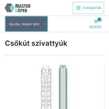
Skip
Kategóriák
to
content
Search
for:
KOSÁR
Csőkút szivattyúk