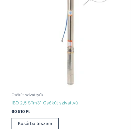
Csőkút szivattyúk
IBO 2,5 STm31 Csőkút szivattyú
60 510
Ft
Kosárba teszem