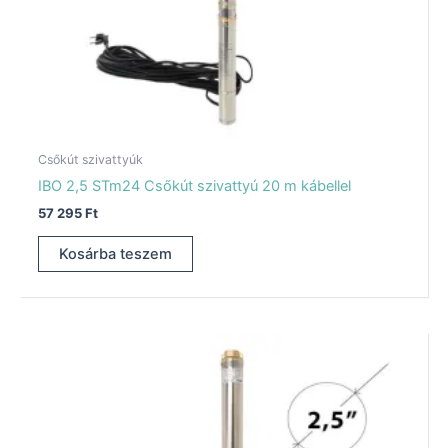
Csőkút szivattyúk
IBO 2,5 STm24 Csőkút szivattyú 20 m kábellel
57 295
Ft
Kosárba teszem