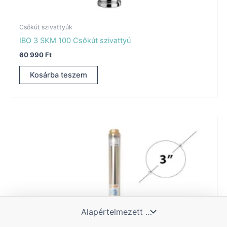
Csőkút szivattyúk
IBO 3 SKM 100 Csőkút szivattyú
60 990
Ft
Kosárba teszem