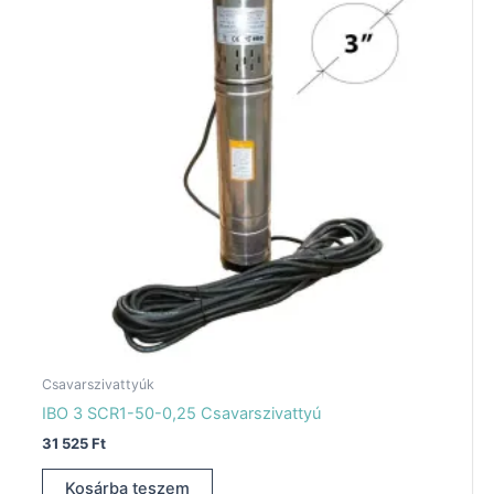
Csavarszivattyúk
IBO 3 SCR1-50-0,25 Csavarszivattyú
31 525
Ft
Kosárba teszem