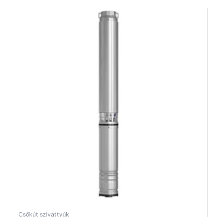
Csőkút szivattyúk