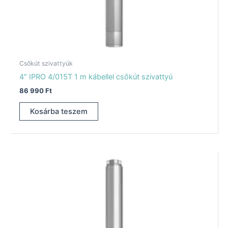
Csőkút szivattyúk
4″ IPRO 4/015T 1 m kábellel csőkút szivattyú
86 990
Ft
Kosárba teszem