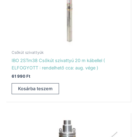
Csőkút szivattyúk
IBO 2STm38 Csőkút szivattyú 20 m kábellel (
ELFOGYOTT : rendelhető cca: aug. vége )
61 990
Ft
Kosárba teszem