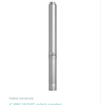
Csőkút szivattyúk
4″ IPRO 16/100T csőkút szivattyú