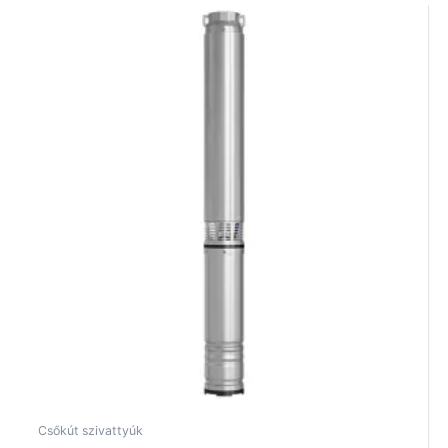
Csőkút szivattyúk