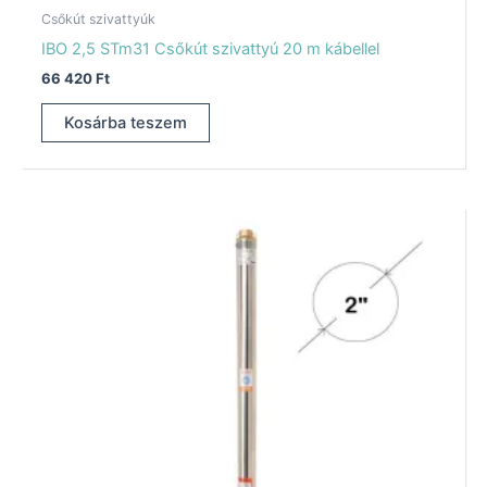
Csőkút szivattyúk
IBO 2,5 STm31 Csőkút szivattyú 20 m kábellel
66 420
Ft
Kosárba teszem