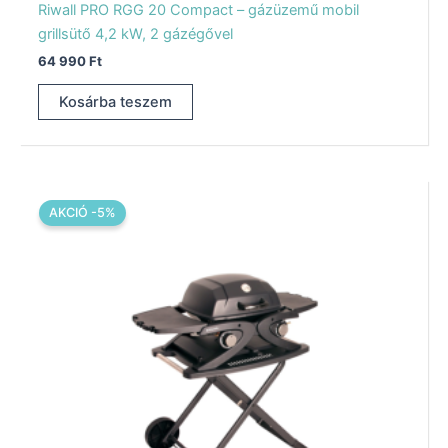
Riwall PRO RGG 20 Compact – gázüzemű mobil
grillsütő 4,2 kW, 2 gázégővel
64 990
Ft
Kosárba teszem
Original
Current
price
price
AKCIÓ -5%
was:
is:
94
89
990 Ft.
990 Ft.