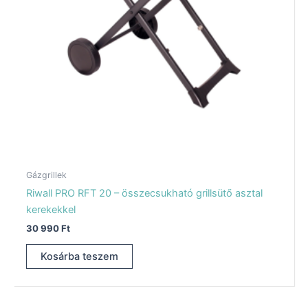
Gázgrillek
Riwall PRO RFT 20 – összecsukható grillsütő asztal
kerekekkel
30 990
Ft
Kosárba teszem