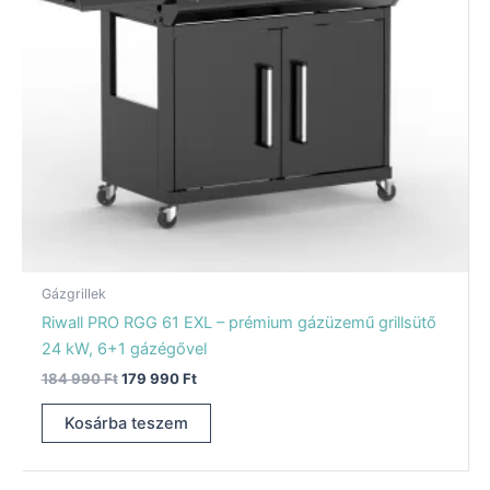
Gázgrillek
Riwall PRO RGG 61 EXL – prémium gázüzemű grillsütő
24 kW, 6+1 gázégővel
184 990
Ft
179 990
Ft
Kosárba teszem