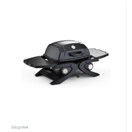
Gázgrillek