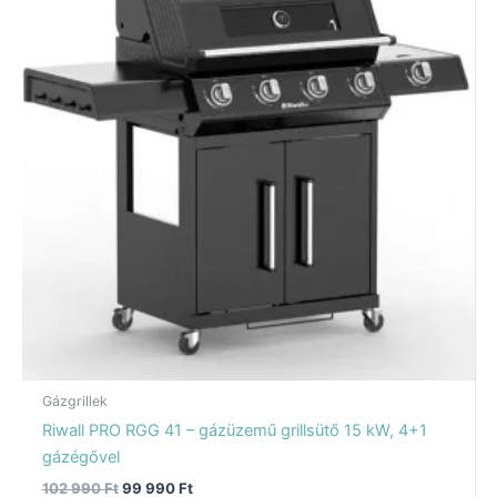
990 Ft.
990 Ft.
Gázgrillek
Riwall PRO RGG 41 – gázüzemű grillsütő 15 kW, 4+1
gázégővel
102 990
Ft
99 990
Ft