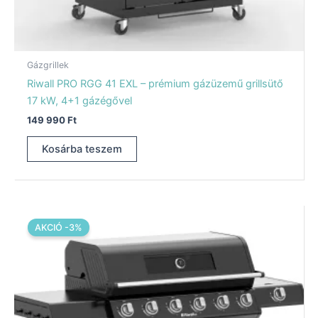
Gázgrillek
Riwall PRO RGG 41 EXL – prémium gázüzemű grillsütő
17 kW, 4+1 gázégővel
149 990
Ft
Kosárba teszem
Original
Current
price
price
AKCIÓ -3%
was:
is:
184
179
990 Ft.
990 Ft.