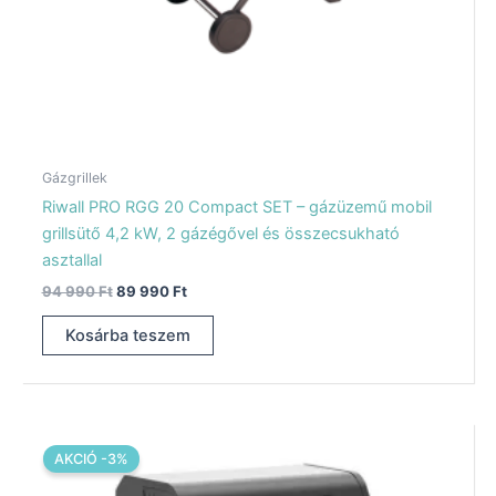
Gázgrillek
Riwall PRO RGG 20 Compact SET – gázüzemű mobil
grillsütő 4,2 kW, 2 gázégővel és összecsukható
asztallal
94 990
Ft
89 990
Ft
Kosárba teszem
Original
Current
price
price
AKCIÓ -3%
was:
is:
102
99