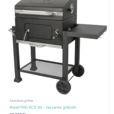
Faszenes grillek
Riwall PRO RCG 60 – faszenes grillsütő