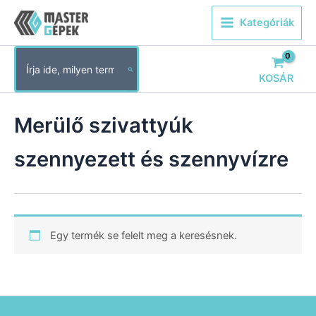
Skip
Kategóriák
to
content
Search
for:
KOSÁR
Merülő szivattyúk
szennyezett és szennyvízre
Egy termék se felelt meg a keresésnek.