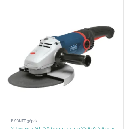
BISONTE gépek
Scheppach AG 2200 sarokcsiszoló 2200 W 230 mm