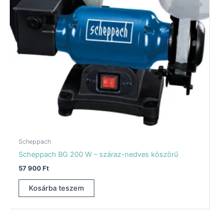
Scheppach
Scheppach BG 200 W – száraz-nedves köszörű
57 900
Ft
Kosárba teszem