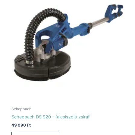
Scheppach
Scheppach DS 920 – falcsiszoló zsiráf
49 990
Ft