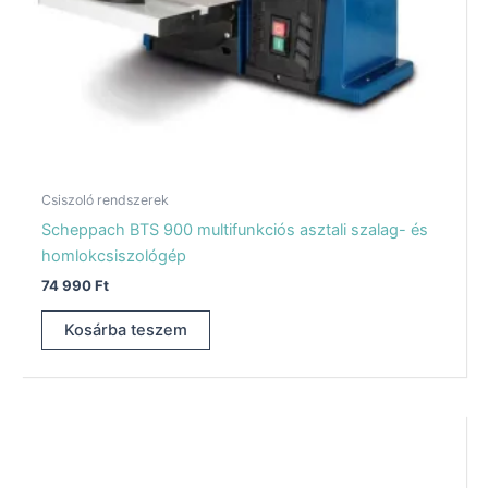
Csiszoló rendszerek
Scheppach BTS 900 multifunkciós asztali szalag- és
homlokcsiszológép
74 990
Ft
Kosárba teszem