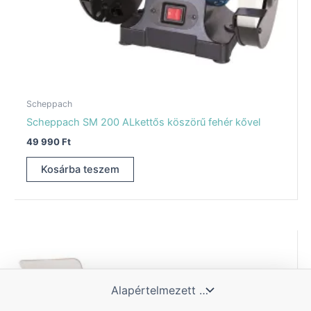
Scheppach
Scheppach SM 200 ALkettős köszörű fehér kővel
49 990
Ft
Kosárba teszem