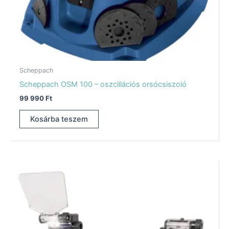
Scheppach
Scheppach OSM 100 – oszcillációs orsócsiszoló
99 990
Ft
Kosárba teszem