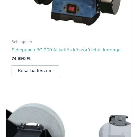
Scheppach
Scheppach BG 200 ALkettős köszörű fehér korongal
74 990
Ft
Kosárba teszem