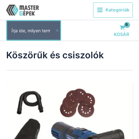
Skip
Kategóriák
to
content
Search
for:
KOSÁR
Köszörűk és csiszolók