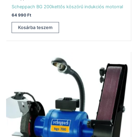
Scheppach BG 200kettős köszörű indukciós motorral
64 990
Ft
Kosárba teszem