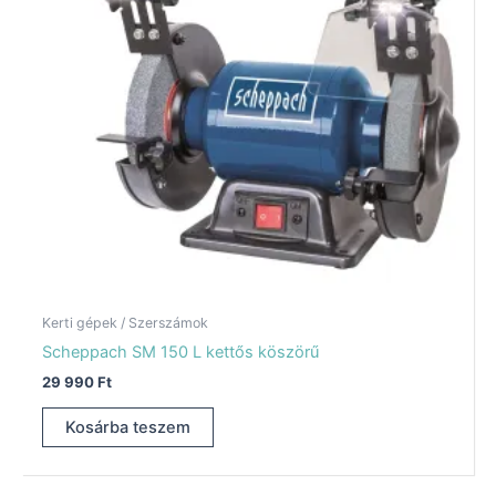
Kerti gépek / Szerszámok
Scheppach SM 150 L kettős köszörű
29 990
Ft
Kosárba teszem