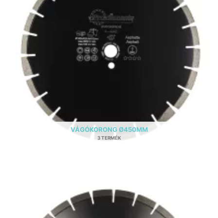
VÁGÓKORONG Ø450MM
3 TERMÉK