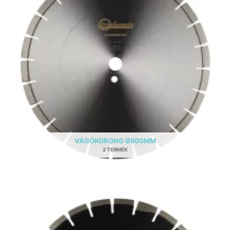
VÁGÓKORONG Ø500MM
2 TERMÉK