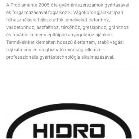
A Prodiamante 2005 óta gyémántszerszámok gyártásával
és forgalmazásával foglalkozik. Vágókorongjainkat ipari
felhasználásra fejlesztettük, amelyeket betonhoz,
vasbetonhoz, aszfalthoz, térkőhöz, greslaphoz, gránithoz
és további kemény építőipari anyagokhoz ajánlunk.
Termékeinket kiemelten hosszú élettartam, stabil vágási
teljesítmény és megbízható minőség jellemzi —
professzionális gyártástechnológia alkalmazásával.