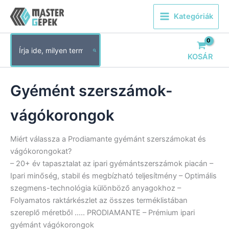
Skip
Kategóriák
to
content
Search
for:
KOSÁR
Gyémént szerszámok-
vágókorongok
Miért válassza a Prodiamante gyémánt szerszámokat és
vágókorongokat?
– 20+ év tapasztalat az ipari gyémántszerszámok piacán –
Ipari minőség, stabil és megbízható teljesítmény – Optimális
szegmens-technológia különböző anyagokhoz –
Folyamatos raktárkészlet az összes terméklistában
szereplő méretből ….. PRODIAMANTE – Prémium ipari
gyémánt vágókorongok