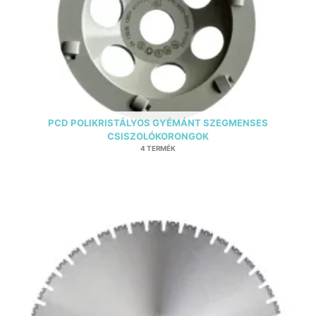
PCD POLIKRISTÁLYOS GYÉMÁNT SZEGMENSES
CSISZOLÓKORONGOK
4 TERMÉK