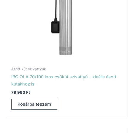
Ásott kút szivattyúk
IBO OLA 70/100 inox csőkút szivattyú .. ideális ásott
kutakhoz is
79 990
Ft
Kosárba teszem