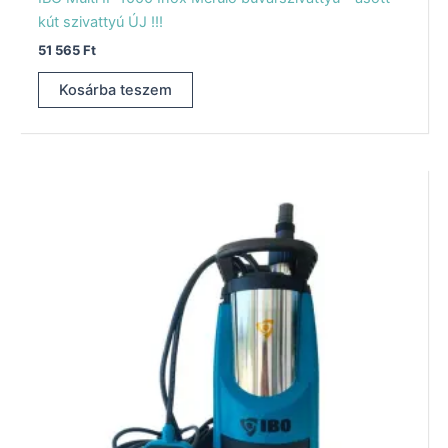
kút szivattyú ÚJ !!!
51 565
Ft
Kosárba teszem