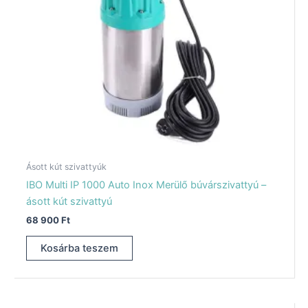
Ásott kút szivattyúk
IBO Multi IP 1000 Auto Inox Merülő búvárszivattyú –
ásott kút szivattyú
68 900
Ft
Kosárba teszem