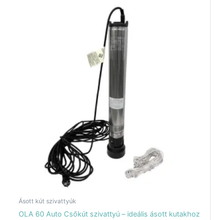
Ásott kút szivattyúk
OLA 60 Auto Csőkút szivattyú – ideális ásott kutakhoz