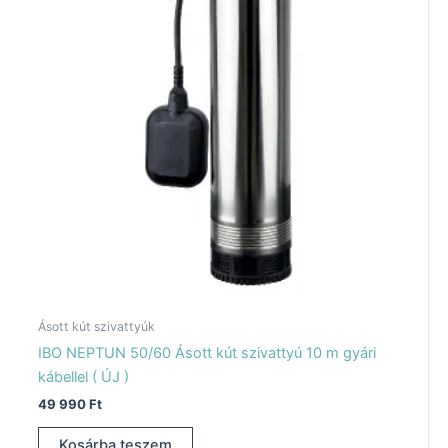
Ásott kút szivattyúk
IBO NEPTUN 50/60 Ásott kút szivattyú 10 m gyári
kábellel ( ÚJ )
49 990
Ft
Kosárba teszem