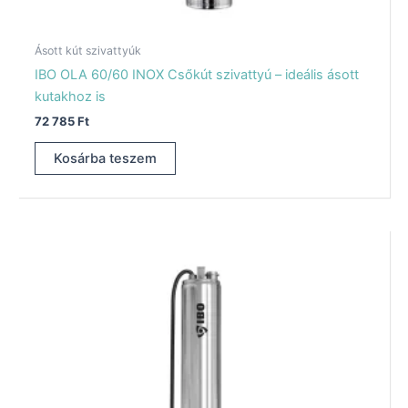
Ásott kút szivattyúk
IBO OLA 60/60 INOX Csőkút szivattyú – ideális ásott
kutakhoz is
72 785
Ft
Kosárba teszem