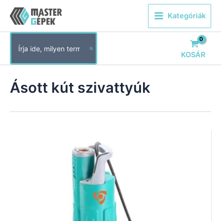
Skip
Kategóriák
to
content
Search
for:
KOSÁR
Ásott kút szivattyúk