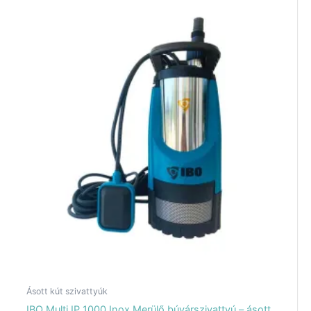
Ásott kút szivattyúk
IBO Multi IP 1000 Inox Merülő búvárszivattyú – ásott