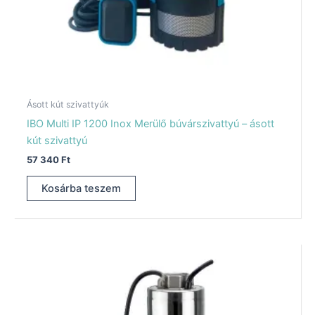
Ásott kút szivattyúk
IBO Multi IP 1200 Inox Merülő búvárszivattyú – ásott
kút szivattyú
57 340
Ft
Kosárba teszem