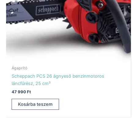
Ágaprító
Scheppach PCS 26 ágnyeső benzinmotoros
láncfűrész, 25 cm³
47 990
Ft
Kosárba teszem