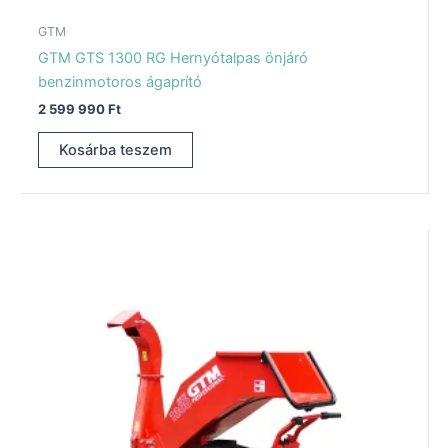
GTM
GTM GTS 1300 RG Hernyótalpas önjáró
benzinmotoros ágaprító
2 599 990
Ft
Kosárba teszem