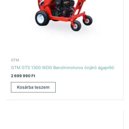
GTM
GTM GTS 1300 WDG Benzinmotoros önjáró ágaprító
2 699 990
Ft
Kosárba teszem