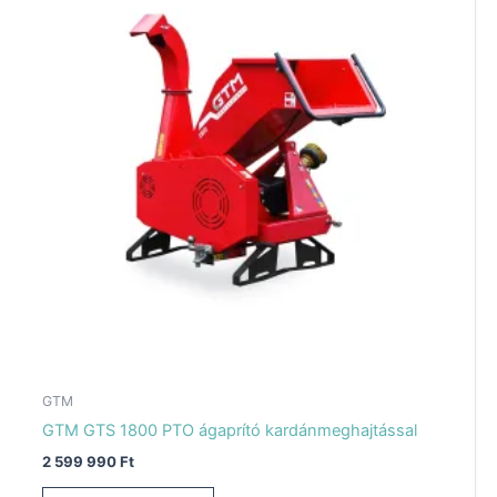
GTM
GTM GTS 1800 PTO ágaprító kardánmeghajtással
2 599 990
Ft