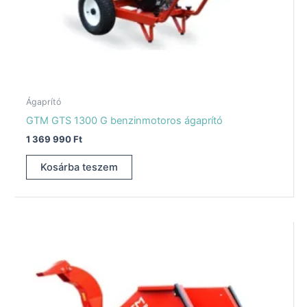
Ágaprító
GTM GTS 1300 G benzinmotoros ágaprító
1 369 990
Ft
Kosárba teszem