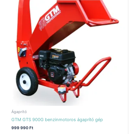
Ágaprító
GTM GTS 900G benzinmotoros ágaprító gép
999 990
Ft