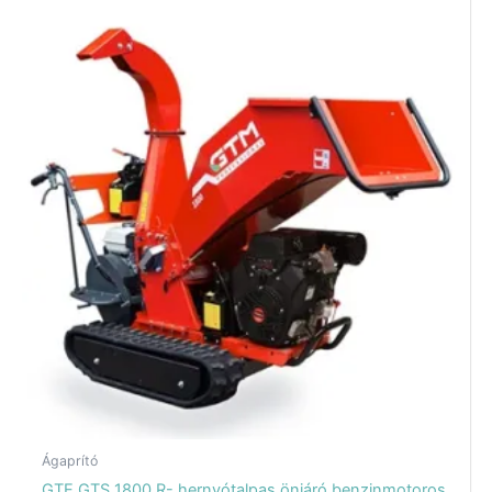
Ágaprító
GTE GTS 1800 R- hernyótalpas önjáró benzinmotoros