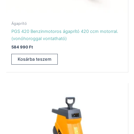
Ágaprító
PGS 420 Benzinmotoros ágaprító 420 ccm motorral.
(vonóhoroggal vontatható)
584 990
Ft
Kosárba teszem