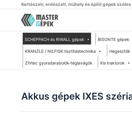
Skip
Kertészeti, erdészeti, műhely és építő gépek széles
to
content
SCHEPPACH és RIWALL gépek
BISONTE gépek
KRANZLE / NILFISK tisztítástechnika
Hegesztők 
ZIVtec gyorsdarabolók-téglavágók
Kis traktorok
Akkus gépek IXES széri