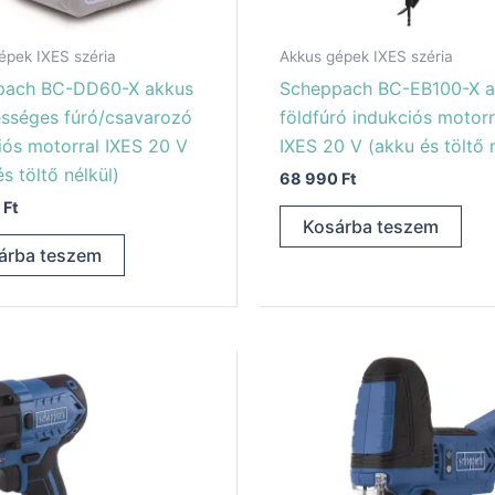
épek IXES széria
Akkus gépek IXES széria
pach BC-DD60-X akkus
Scheppach BC-EB100-X a
sséges fúró/csavarozó
földfúró indukciós motorr
iós motorral IXES 20 V
IXES 20 V (akku és töltő 
s töltő nélkül)
68 990
Ft
0
Ft
Kosárba teszem
árba teszem