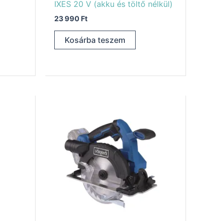
IXES 20 V (akku és töltő nélkül)
23 990
Ft
Kosárba teszem