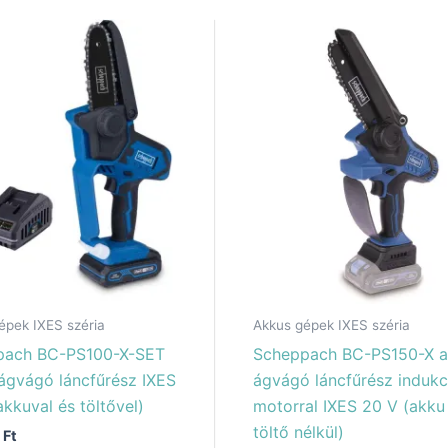
épek IXES széria
Akkus gépek IXES széria
pach BC-PS100-X-SET
Scheppach BC-PS150-X a
ágvágó láncfűrész IXES
ágvágó láncfűrész indukc
akkuval és töltővel)
motorral IXES 20 V (akku
töltő nélkül)
0
Ft