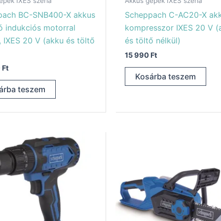
épek IXES széria
Akkus gépek IXES széria
pach BC-SNB400-X akkus
Scheppach C-AC20-X ak
 indukciós motorral
kompresszor IXES 20 V (
 IXES 20 V (akku és töltő
és töltő nélkül)
15 990
Ft
0
Ft
Kosárba teszem
árba teszem