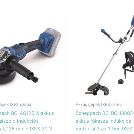
épek IXES széria
Akkus gépek IXES széria
pach BC-AG125-X akkus
Scheppach BC-BCH380/
siszoló indukciós
akkus fűkasza indukciós
al, 125 mm – IXES 20 V
motorral 2 az 1-ben IXES