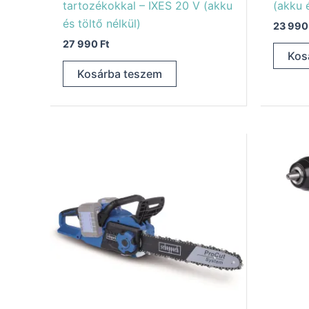
tartozékokkal – IXES 20 V (akku
(akku é
és töltő nélkül)
23 99
27 990
Ft
Kos
Kosárba teszem