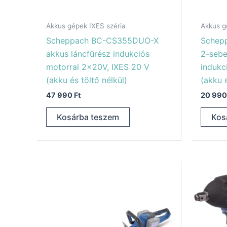
Akkus gépek IXES széria
Akkus g
Scheppach BC-CS355DUO-X
Schep
akkus láncfűrész indukciós
2-sebe
motorral 2x20V, IXES 20 V
indukc
(akku és töltő nélkül)
(akku é
47 990
Ft
20 99
Kosárba teszem
Kos