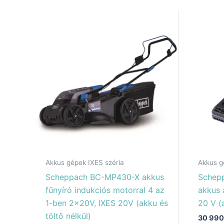
Akkus gépek IXES széria
Akkus g
Scheppach BC-MP430-X akkus
Schep
fűnyíró indukciós motorral 4 az
akkus 
1-ben 2x20V, IXES 20V (akku és
20 V (
töltő nélkül)
30 99