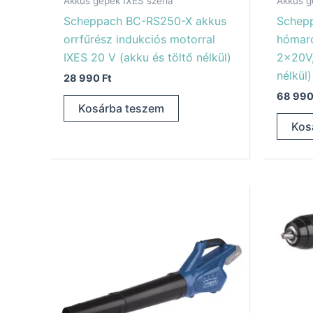
Akkus gépek IXES széria
Akkus g
Scheppach BC-RS250-X akkus
Schep
orrfűrész indukciós motorral
hómaró
IXES 20 V (akku és töltő nélkül)
2x20V,
nélkül)
28 990
Ft
68 99
Kosárba teszem
Kos