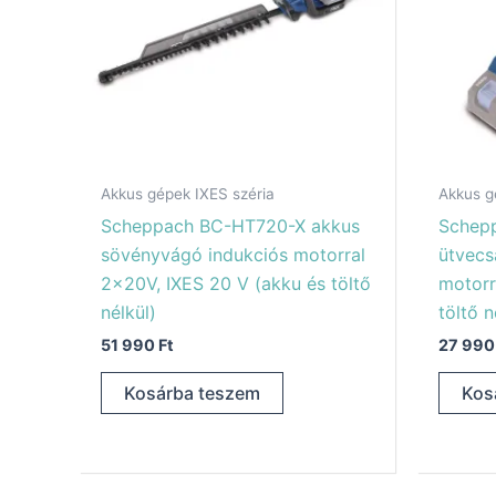
Akkus gépek IXES széria
Akkus g
Scheppach BC-HT720-X akkus
Schep
sövényvágó indukciós motorral
ütvecs
2x20V, IXES 20 V (akku és töltő
motorr
nélkül)
töltő n
51 990
Ft
27 99
Kosárba teszem
Kos