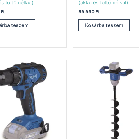
s töltő nélkül)
(akku és töltő nélkül)
0
Ft
59 990
Ft
árba teszem
Kosárba teszem