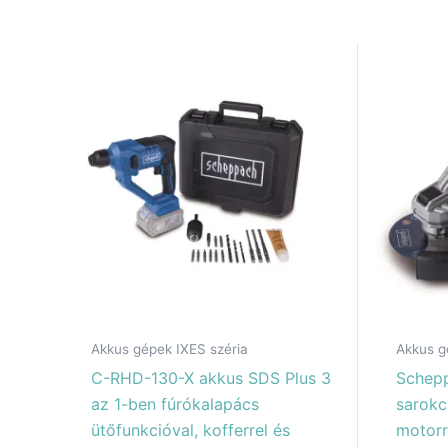
Akkus gépek IXES széria
Akkus g
C-RHD-130-X akkus SDS Plus 3
Schep
az 1-ben fúrókalapács
sarokc
ütőfunkcióval, kofferrel és
motorr