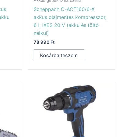
Akkus gépek IXES széria
kus
Scheppach C-ACT160/6-X
akku
akkus olajmentes kompresszor,
6 l, IXES 20 V (akku és töltő
nélkül)
78 990
Ft
Kosárba teszem