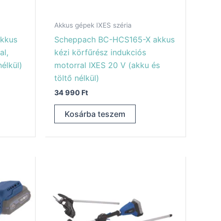
Akkus gépek IXES széria
kkus
Scheppach BC-HCS165-X akkus
al,
kézi körfűrész indukciós
nélkül)
motorral IXES 20 V (akku és
töltő nélkül)
34 990
Ft
Kosárba teszem