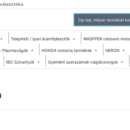
 választéka.
Search
for:
Telepített / Ipari áramfejlesztők
WASPPER robbanó moto
- Plazmavágók
HONDA motoros termékek
HERON
IBO Szivattyúk
Gyémént szerszámok-vágókorongok
a