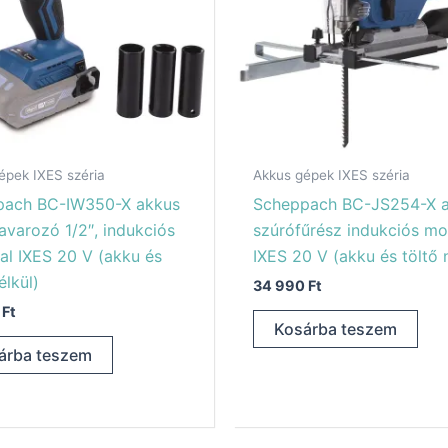
épek IXES széria
Akkus gépek IXES széria
pach BC-IW350-X akkus
Scheppach BC-JS254-X 
avarozó 1/2″, indukciós
szúrófűrész indukciós mo
al IXES 20 V (akku és
IXES 20 V (akku és töltő 
élkül)
34 990
Ft
0
Ft
Kosárba teszem
árba teszem