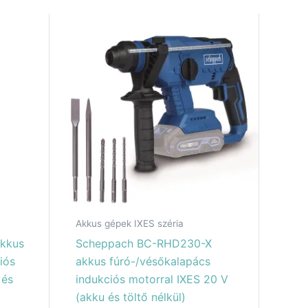
Akkus gépek IXES széria
kkus
Scheppach BC-RHD230-X
iós
akkus fúró-/vésőkalapács
 és
indukciós motorral IXES 20 V
(akku és töltő nélkül)