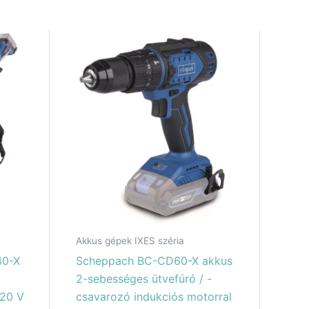
Akkus gépek IXES széria
40-X
Scheppach BC-CD60-X akkus
2-sebességes ütvefúró / -
 20 V
csavarozó indukciós motorral