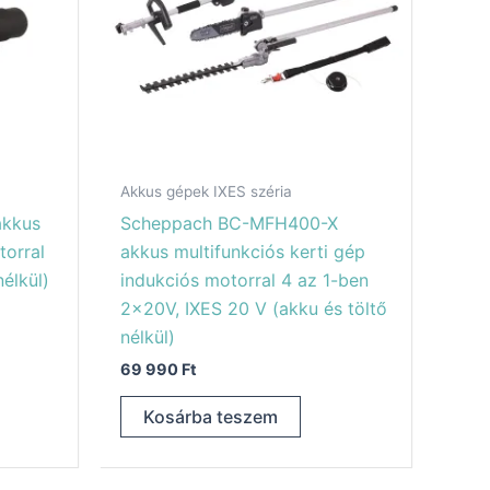
Akkus gépek IXES széria
akkus
Scheppach BC-MFH400-X
torral
akkus multifunkciós kerti gép
nélkül)
indukciós motorral 4 az 1-ben
2x20V, IXES 20 V (akku és töltő
nélkül)
69 990
Ft
Kosárba teszem