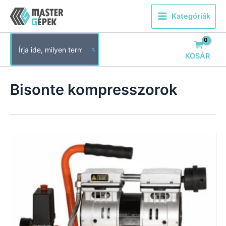
Skip
Kategóriák
to
content
Search
for:
KOSÁR
Bisonte kompresszorok