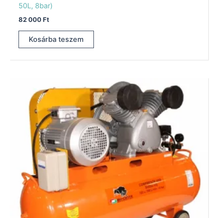
50L, 8bar)
82 000
Ft
Kosárba teszem