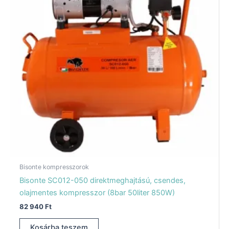
Bisonte kompresszorok
Bisonte SC012-050 direktmeghajtású, csendes,
olajmentes kompresszor (8bar 50liter 850W)
82 940
Ft
Kosárba teszem