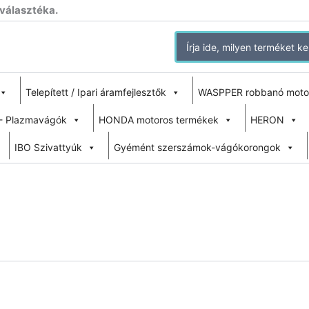
 választéka.
Search
for:
Telepített / Ipari áramfejlesztők
WASPPER robbanó moto
- Plazmavágók
HONDA motoros termékek
HERON
IBO Szivattyúk
Gyémént szerszámok-vágókorongok