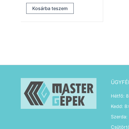
Kosárba teszem
ÜGYFÉ
Hétfő: 8
Kedd: 8
Szerda:
Csütört