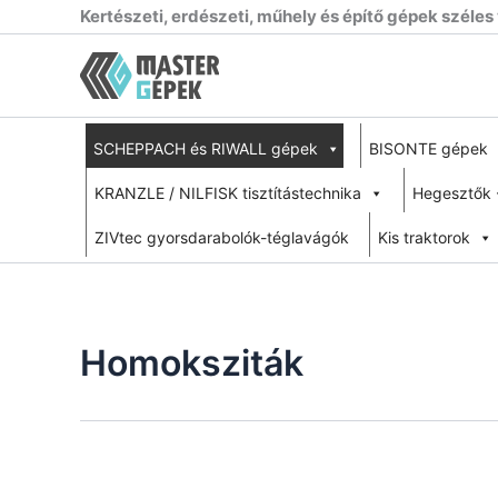
Skip
Kertészeti, erdészeti, műhely és építő gépek széles
to
content
SCHEPPACH és RIWALL gépek
BISONTE gépek
KRANZLE / NILFISK tisztítástechnika
Hegesztők 
ZIVtec gyorsdarabolók-téglavágók
Kis traktorok
Homoksziták