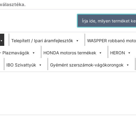
 választéka.
Search
for:
Telepített / Ipari áramfejlesztők
WASPPER robbanó moto
- Plazmavágók
HONDA motoros termékek
HERON
IBO Szivattyúk
Gyémént szerszámok-vágókorongok