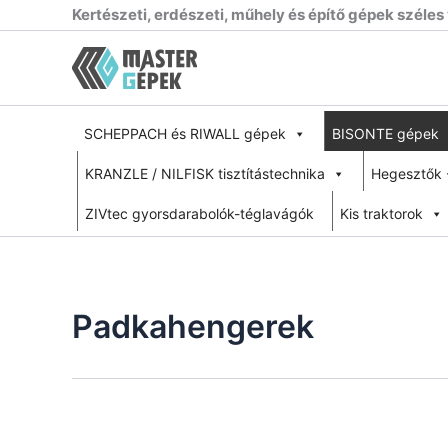
Skip
Kertészeti, erdészeti, műhely és építő gépek széles
to
content
SCHEPPACH és RIWALL gépek
BISONTE gépek
KRANZLE / NILFISK tisztítástechnika
Hegesztők 
ZIVtec gyorsdarabolók-téglavágók
Kis traktorok
Padkahengerek