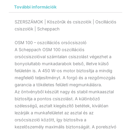
További információk
SZERSZÁMOK | Köszörűk és csiszolók | Oscillációs
csiszolók | Scheppach
OSM 100 – oszcillációs orsócsiszoló
A Scheppach OSM 100 oszcillációs
orsócsiszolóval számtalan csiszolást végezhet a
bonyolultabb munkadarabok belső, illetve külső
felületén is. A 450 W-os motor biztosítja a mindig
megfelelő teljesítményt. A forgó és a rezgőmozgás
garancia a tökéletes felületi megmunkálásra.
Az öntvényből készült nagy és stabil munkaasztal
biztosítja a pontos csiszolást. A különböző
szélességű, asztalt kiegészítő betétek, kiválóan
lezárják a munkafelületet az asztal és az
orsócsiszoló között, így biztosítva a
kezelőszemély maximális biztonságát. A porelszívó