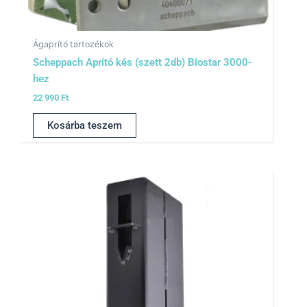
Ágaprító tartozékok
Scheppach Aprító kés (szett 2db) Biostar 3000-
hez
22 990
Ft
Kosárba teszem