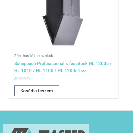
Rönkhasító tartozékok
Scheppach Professzionális feszítőék HL 1200e /
HL 1010 / HL 1100 / HL 1200s-hez
30 990
Ft
Kosárba teszem