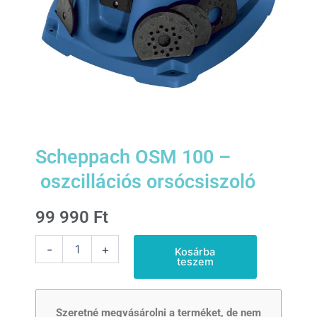
Scheppach OSM 100 –
oszcillációs orsócsiszoló
99 990
Ft
Scheppach
-
+
Kosárba
OSM
teszem
100
- oszcillációs
orsócsiszoló
mennyiség
Szeretné megvásárolni a terméket, de nem