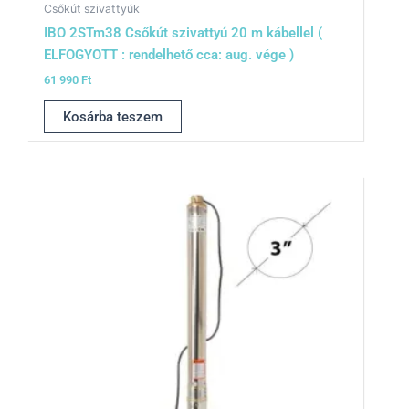
Csőkút szivattyúk
IBO 2STm38 Csőkút szivattyú 20 m kábellel (
ELFOGYOTT : rendelhető cca: aug. vége )
61 990
Ft
Kosárba teszem