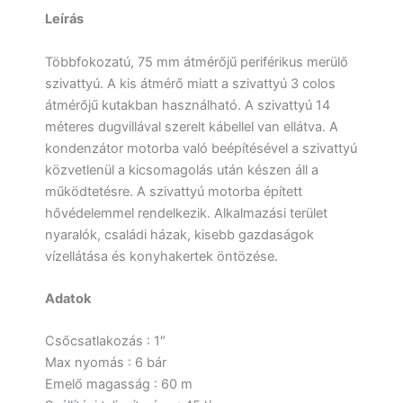
Leírás
Többfokozatú, 75 mm átmérőjű periférikus merülő
szivattyú. A kis átmérő miatt a szivattyú 3 colos
átmérőjű kutakban használható. A szivattyú 14
méteres dugvillával szerelt kábellel van ellátva. A
kondenzátor motorba való beépítésével a szivattyú
közvetlenül a kicsomagolás után készen áll a
működtetésre. A szivattyú motorba épített
hővédelemmel rendelkezik. Alkalmazási terület
nyaralók, családi házak, kisebb gazdaságok
vízellátása és konyhakertek öntözése.
Adatok
Csőcsatlakozás : 1″
Max nyomás : 6 bár
Emelő magasság : 60 m