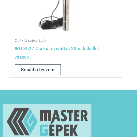
Csőkút szivattyúk
IBO 3ti27 Csőkút szivattyú 20 m kábellel
70 630
Ft
Kosárba teszem