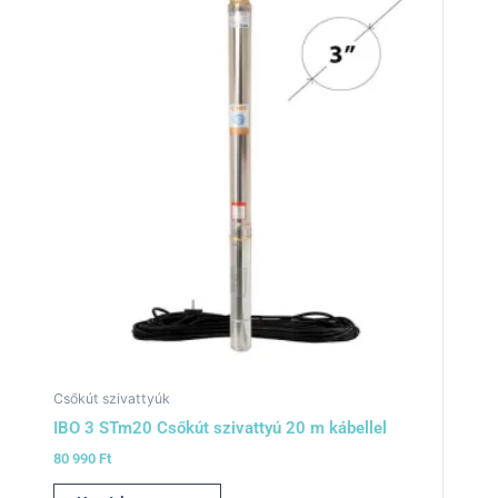
Csőkút szivattyúk
IBO 3 STm20 Csőkút szivattyú 20 m kábellel
80 990
Ft