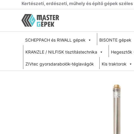
Skip
Kertészeti, erdészeti, műhely és építő gépek széles
to
content
SCHEPPACH és RIWALL gépek
BISONTE gépek
KRANZLE / NILFISK tisztítástechnika
Hegesztők 
ZIVtec gyorsdarabolók-téglavágók
Kis traktorok