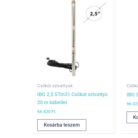
Csőkút szivattyúk
Csőkú
IBO 2,5 STm31 Csőkút szivattyú
IBO 
20 m kábellel
96 3
66 420
Ft
K
Kosárba teszem