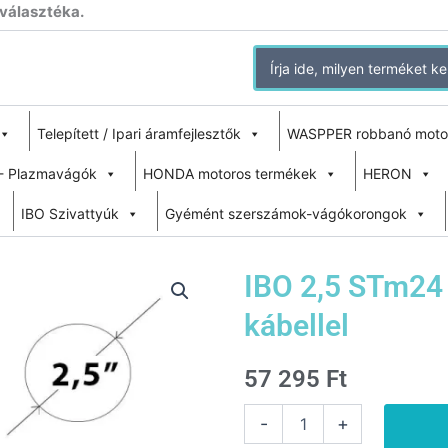
 választéka.
Search
for:
Telepített / Ipari áramfejlesztők
WASPPER robbanó moto
- Plazmavágók
HONDA motoros termékek
HERON
IBO Szivattyúk
Gyémént szerszámok-vágókorongok
IBO 2,5 STm24 
kábellel
57 295
Ft
IBO
-
+
2,5