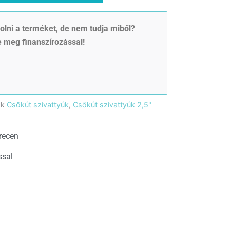
lni a terméket, de nem tudja miből?
 meg finanszírozással!
ák
Csőkút szivattyúk
,
Csőkút szivattyúk 2,5"
recen
ssal