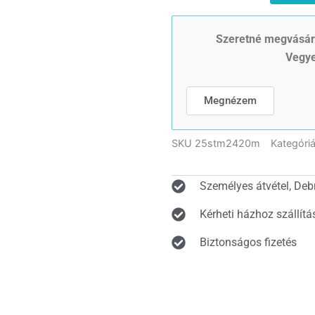
STm24
Csőkút
szivattyú
Szeretné megvásáro
20
Vegye
m
kábellel
mennyiség
Megnézem
SKU
25stm2420m
Kategóri
Személyes átvétel, Deb
Kérheti házhoz szállítá
Biztonságos fizetés