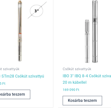
t szivattyúk
Csőkút szivattyúk
IBO 3″ IBQ 8-4 Csőkút sziva
3 STm28 Csőkút szivattyú
20 m kábellel
25
Ft
169 090
Ft
osárba teszem
Kosárba teszem