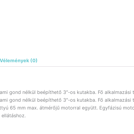
Vélemények (0)
 ami gond nélkül beépíthető 3″-os kutakba. Fő alkalmazási t
 ami gond nélkül beépíthető 3″-os kutakba. Fő alkalmazási t
ttyú 65 mm max. átmérőjű motorral együtt. Egyfázisú moto
 ellátáshoz.