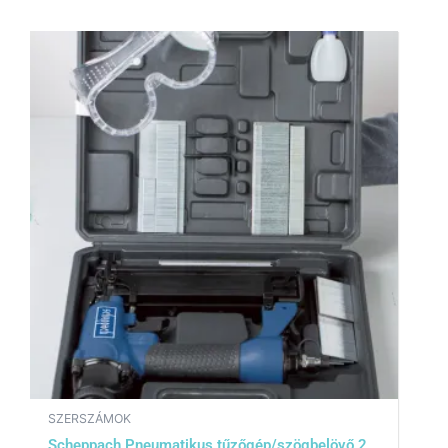
SZERSZÁMOK
Scheppach Pneumatikus tűzőgép/szögbelövő 2