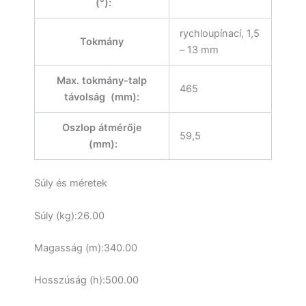
(°):
rychloupínací, 1,5
Tokmány
– 13 mm
Max. tokmány-talp
465
távolság (mm):
Oszlop átmérője
59,5
(mm):
Súly és méretek
Súly (kg):26.00
Magasság (m):340.00
Hosszúság (h):500.00