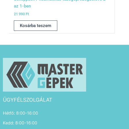
az 1-ben
21 990
Ft
Kosárba teszem
ÜGYFÉLSZOLGÁLAT
Hétfő: 8:00-16:00
Kedd: 8:00-16:00