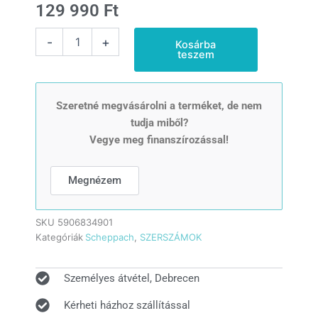
129 990
Ft
TBM
-
+
Kosárba
250
teszem
Vario
-
oszlopos
fúrógép
Szeretné megvásárolni a terméket, de nem
keresztlézerrel
tudja miből?
mennyiség
Vegye meg finanszírozással!
Megnézem
SKU
5906834901
Kategóriák
Scheppach
,
SZERSZÁMOK
Személyes átvétel, Debrecen
Kérheti házhoz szállítással