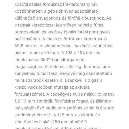
közötti széles fordulatszám-tartománynak
köszönhetően a gép könnyen adaptálható
különböző anyagokhoz és fúrófej-típusokhoz. Az
integrált keresztlézer jelentősen növeli a fúrás
pontosságát, és segít az ideális fúrási pont gyors
beállításában. A masszív öntöttvas konstrukció
59,5 mm-es oszlopátmérővel maximális stabilitást
biztosít munka közben. A 198 × 194 mm-es
munkaasztal 360°-ban elforgatható,
magasságban állítható és ±45°-ig dönthető, ami
kényelmes fúrást tesz lehetővé még összetettebb
munkadarabok esetén is. Ezenkívül a digitális
kijelző valós időben mutatja az aktuális
fordulatszámot. A csapágyas kulcs nélküli tokmány
1,5-13 mm átmérőjű fúrófejeket fogad, az állítható
mélységütköző pedig sorozatfúrás során is állandó
eredményt biztosít. A 125 mm-es elfordulás
lehetővé teszi akár 250 mm átmérőjű
munkadarabok fúrását. A fúró szilárd talppal