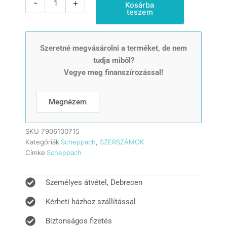
-
+
Kosárba
Pneumatikus
teszem
tűzőgép/szögbelövő
2
az
1-
Szeretné megvásárolni a terméket, de nem
ben
tudja miből?
mennyiség
Vegye meg finanszírozással!
Megnézem
SKU
7906100715
Kategóriák
Scheppach
,
SZERSZÁMOK
Címke
Scheppach
Személyes átvétel, Debrecen
Kérheti házhoz szállítással
Biztonságos fizetés