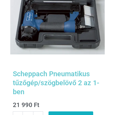
Scheppach Pneumatikus
tűzőgép/szögbelövő 2 az 1-
ben
21 990
Ft
Scheppach