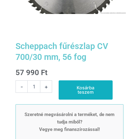
Scheppach fűrészlap CV
700/30 mm, 56 fog
57 990
Ft
Scheppach
-
+
Kosárba
fűrészlap
teszem
CV
700/30
mm,
56
Szeretné megvásárolni a terméket, de nem
fog
tudja miből?
mennyiség
Vegye meg finanszírozással!