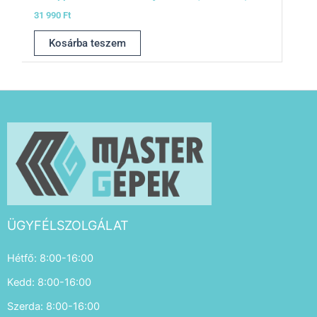
31 990
Ft
Kosárba teszem
ÜGYFÉLSZOLGÁLAT
Hétfő: 8:00-16:00
Kedd: 8:00-16:00
Szerda: 8:00-16:00