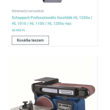
Rönkhasító tartozékok
Scheppach Professzionális feszítőék HL 1200e /
HL 1010 / HL 1100 / HL 1200s-hez
30 990
Ft
Kosárba teszem