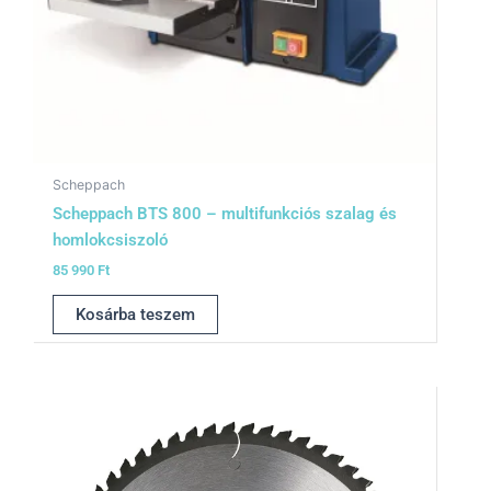
Scheppach
Scheppach BTS 800 – multifunkciós szalag és
homlokcsiszoló
85 990
Ft
Kosárba teszem