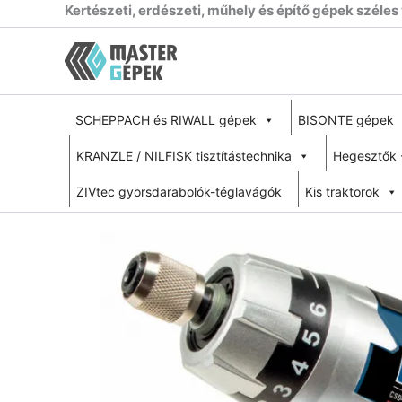
Skip
Kertészeti, erdészeti, műhely és építő gépek széles
to
content
SCHEPPACH és RIWALL gépek
BISONTE gépek
KRANZLE / NILFISK tisztítástechnika
Hegesztők 
ZIVtec gyorsdarabolók-téglavágók
Kis traktorok