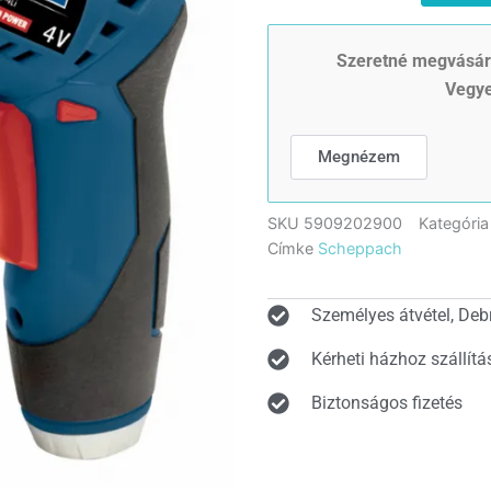
4Li
akkus
fúrócsavarozó
Szeretné megvásáro
4
Vegye
V
mennyiség
Megnézem
SKU
5909202900
Kategória
Címke
Scheppach
Személyes átvétel, Deb
Kérheti házhoz szállítá
Biztonságos fizetés