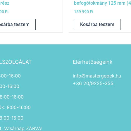
űrész
befogótokmány 125 mm (4
990
Ft
159 990
Ft
osárba teszem
Kosárba teszem
LSZOLGÁLAT
Elérhetőségeink
:00-16:00
info@mastergepek.hu
+36 20/9225-355
:00-16:00
 8:00-16:00
ök: 8:00-16:00
 8:00-15:00
, Vasárnap ZÁRVA!