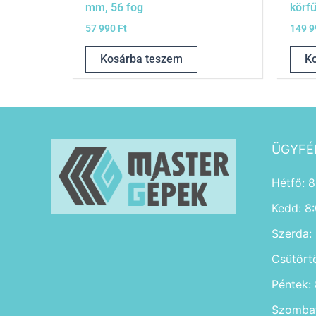
mm, 56 fog
körf
57 990
Ft
149 
Kosárba teszem
K
ÜGYFÉ
Hétfő: 8
Kedd: 8
Szerda:
Csütört
Péntek:
Szombat