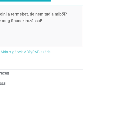
lni a terméket, de nem tudja miből?
 meg finanszírozással!
Akkus gépek ABP/RAB széria
recen
ssal