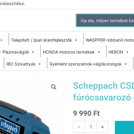
 választéka.
Search
for:
Telepített / Ipari áramfejlesztők
WASPPER robbanó moto
- Plazmavágók
HONDA motoros termékek
HERON
IBO Szivattyúk
Gyémént szerszámok-vágókorongok
Scheppach CSD
fúrócsavarozó 
9 990
Ft
Scheppach
-
+
CSD4-