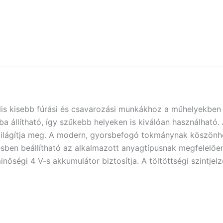
s kisebb fúrási és csavarozási munkákhoz a műhelyekben 
a állítható, így szűkebb helyeken is kiválóan használható
világítja meg. A modern, gyorsbefogó tokmánynak köszönhe
ben beállítható az alkalmazott anyagtípusnak megfelelőe
nőségi 4 V-s akkumulátor biztosítja. A töltöttségi szintjel