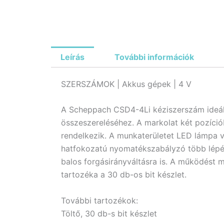
Leírás
További információk
SZERSZÁMOK | Akkus gépek | 4 V
A Scheppach CSD4-4Li kéziszerszám ideáli
összeszereléséhez. A markolat két pozíciób
rendelkezik. A munkaterületet LED lámpa 
hatfokozatú nyomatékszabályzó több lépés
balos forgásirányváltásra is. A működést mi
tartozéka a 30 db-os bit készlet.
További tartozékok:
Töltő, 30 db-s bit készlet