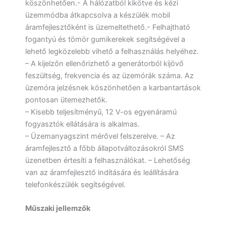
köszönhetően.- A hálózatból kikötve és kézi
üzemmódba átkapcsolva a készülék mobil
áramfejlesztőként is üzemeltethető.- Felhajtható
fogantyú és tömör gumikerekek segítségével a
lehető legközelebb vihető a felhasználás helyéhez.
– A kijelzőn ellenőrizhető a generátorból kijövő
feszültség, frekvencia és az üzemórák száma. Az
üzemóra jelzésnek köszönhetően a karbantartások
pontosan ütemezhetők.
– Kisebb teljesítményű, 12 V-os egyenáramú
fogyasztók ellátására is alkalmas.
– Üzemanyagszint mérővel felszerelve. – Az
áramfejlesztő a főbb állapotváltozásokról SMS
üzenetben értesíti a felhasználókat. – Lehetőség
van az áramfejlesztő indítására és leállítására
telefonkészülék segítségével.
Műszaki jellemzők