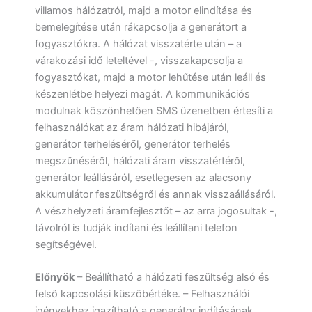
villamos hálózatról, majd a motor elindítása és
bemelegítése után rákapcsolja a generátort a
fogyasztókra. A hálózat visszatérte után – a
várakozási idő leteltével -, visszakapcsolja a
fogyasztókat, majd a motor lehűtése után leáll és
készenlétbe helyezi magát. A kommunikációs
modulnak köszönhetően SMS üzenetben értesíti a
felhasználókat az áram hálózati hibájáról,
generátor terheléséről, generátor terhelés
megszűnéséről, hálózati áram visszatértéről,
generátor leállásáról, esetlegesen az alacsony
akkumulátor feszültségről és annak visszaállásáról.
A vészhelyzeti áramfejlesztőt – az arra jogosultak -,
távolról is tudják indítani és leállítani telefon
segítségével.
Előnyök
– Beállítható a hálózati feszültség alsó és
felső kapcsolási küszöbértéke. – Felhasználói
igényekhez igazítható a generátor indításának