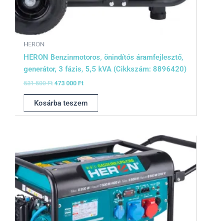
HERON
HERON Benzinmotoros, önindítós áramfejlesztő,
generátor, 3 fázis, 5,5 kVA (Cikkszám: 8896420)
531 500
Ft
473 000
Ft
Kosárba teszem