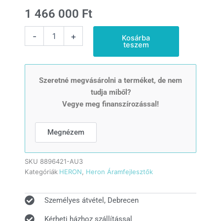
1 466 000
Ft
HERON
-
+
Kosárba
421
teszem
WHITE
+;
egyfázisú,
6,8
Szeretné megvásárolni a terméket, de nem
kVA-
tudja miből?
es,
Vegye meg finanszírozással!
vészhelyzeti
áramfejlesztő,
kommunikációs
Megnézem
egységgel
(Cikkszám:
8896421-
SKU
8896421-AU3
AU3)
Kategóriák
HERON
,
Heron Áramfejlesztők
mennyiség
Személyes átvétel, Debrecen
Kérheti házhoz szállítással