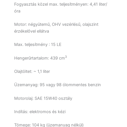
Fogyasztás közel max.
teljesítményen: 4,41 liter/
óra
Motor: négyütemű, OHV vezérlésű,
olajszint
érzékelővel ellátva
Max. teljesítmény : 15 LE
3
Hengerűrtartalom: 439 cm
Olajtöltet: ~ 1,1 liter
Üzemanyag: 95 vagy 98 ólommentes benzin
Motorolaj: SAE 15W40 osztály
Indítás: elektromos és kézi
Tömege: 104 kg (üzemanyag nélkül)