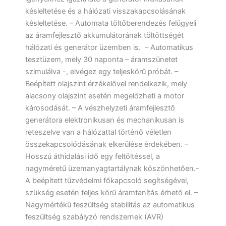
késleltetése és a hálózati visszakapcsolásának
késleltetése. – Automata töltőberendezés felügyeli
az áramfejlesztő akkumulátorának töltöttségét
hálózati és generátor üzemben is. – Automatikus
tesztüzem, mely 30 naponta – áramszünetet
szimulálva -, elvégez egy teljeskörű próbát. –
Beépített olajszint érzékelővel rendelkezik, mely
alacsony olajszint esetén megelőzheti a motor
károsodását. – A vészhelyzeti áramfejlesztő
generátora elektronikusan és mechanikusan is
reteszelve van a hálózattal történő véletlen
összekapcsolódásának elkerülése érdekében. –
Hosszú áthidalási idő egy feltöltéssel, a
nagyméretű üzemanyagtartálynak köszönhetően.-
A beépített tűzvédelmi főkapcsoló segítségével,
szükség esetén teljes körű áramtanítás érhető el. –
Nagymértékű feszültség stabilitás az automatikus
feszültség szabályzó rendszernek (AVR)