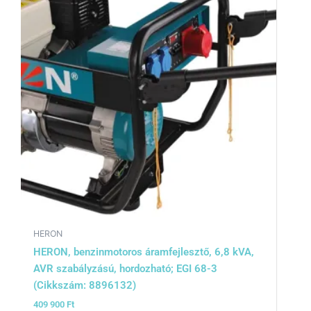
HERON
HERON, benzinmotoros áramfejlesztő, 6,8 kVA,
AVR szabályzású, hordozható; EGI 68-3
(Cikkszám: 8896132)
409 900
Ft