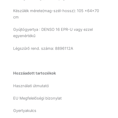
Készülék mérete
(mag-szél-hossz): 105 x64x70
cm
Gyújtógyertya : DENSO 16 EPR-U vagy ezzel
egyenértékű
Légszűrő rend. száma: 8896112A
Hozzáadott tartozékok
Használati útmutató
EU Megfelelőségi bizonylat
Gyertyakulcs