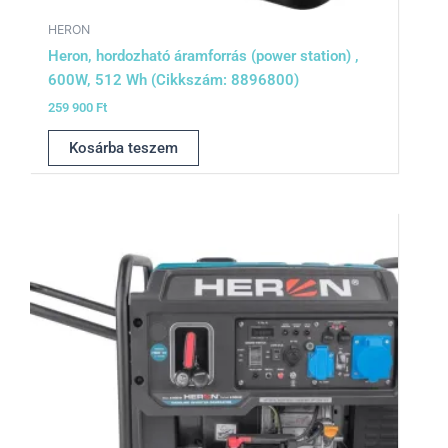
HERON
Heron, hordozható áramforrás (power station) ,
600W, 512 Wh (Cikkszám: 8896800)
259 900
Ft
Kosárba teszem