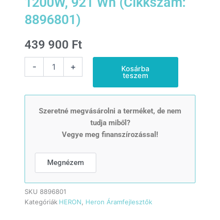
1200W, 921 Wh (Cikkszám:
8896801)
439 900
Ft
Heron,
-
+
Kosárba
hordozható
teszem
áramforrás
(power
station)
,
Szeretné megvásárolni a terméket, de nem
1200W,
tudja miből?
921
Vegye meg finanszírozással!
Wh
(Cikkszám:
8896801)
Megnézem
mennyiség
SKU
8896801
Kategóriák
HERON
,
Heron Áramfejlesztők