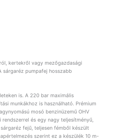
ról, kertekről vagy mezőgazdasági
A sárgaréz pumpafej hosszabb
eteken is. A 220 bar maximális
tási munkákhoz is használható. Prémium
 A nagynyomású mosó benzinüzemű OHV
 rendszerrel és egy nagy teljesítményű,
sárgaréz fejű, teljesen fémből készült
lapértelmezés szerint ez a készülék 10 m-