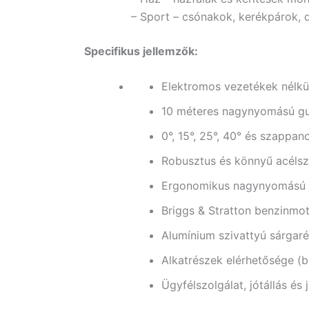
– Sport – csónakok, kerékpárok, 
Specifikus jellemzők:
Elektromos vezetékek nélkü
10 méteres nagynyomású g
0°, 15°, 25°, 40° és szappa
Robusztus és könnyű acéls
Ergonomikus nagynyomású p
Briggs & Stratton benzinmo
Alumínium szivattyú sárgaré
Alkatrészek elérhetősége (
Ügyfélszolgálat, jótállás és 