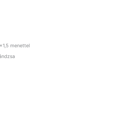
1,5 menettel
lándzsa