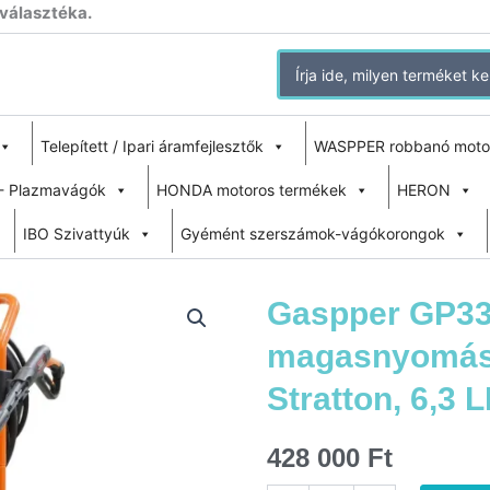
 választéka.
Search
for:
Telepített / Ipari áramfejlesztők
WASPPER robbanó moto
- Plazmavágók
HONDA motoros termékek
HERON
IBO Szivattyúk
Gyémént szerszámok-vágókorongok
Gaspper GP3
magasnyomású
Stratton, 6,3 
428 000
Ft