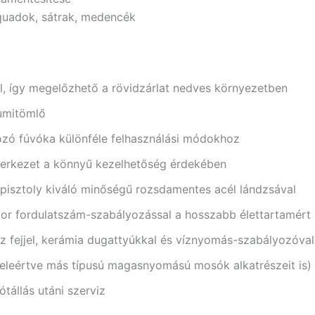
quadok, sátrak, medencék
l, így megelőzhető a rövidzárlat nedves környezetben
umitömlő
nozó fúvóka különféle felhasználási módokhoz
zerkezet a könnyű kezelhetőség érdekében
isztoly kiváló minőségű rozsdamentes acél lándzsával
tor fordulatszám-szabályozással a hosszabb élettartamért
z fejjel, kerámia dugattyúkkal és víznyomás-szabályozóval
beleértve más típusú magasnyomású mosók alkatrészeit is)
jótállás utáni szerviz