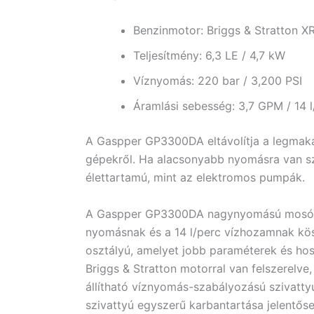
Benzinmotor: Briggs & Stratton 
Teljesítmény: 6,3 LE / 4,7 kW
Víznyomás: 220 bar / 3,200 PSI
Áramlási sebesség: 3,7 GPM / 14 l
A Gaspper GP3300DA eltávolítja a legmak
gépekről. Ha alacsonyabb nyomásra van s
élettartamú, mint az elektromos pumpák.
A Gaspper GP3300DA nagynyomású mosó egys
nyomásnak és a 14 l/perc vízhozamnak kö
osztályú, amelyet jobb paraméterek és h
Briggs & Stratton motorral van felszerelve
állítható víznyomás-szabályozású szivattyú
szivattyú egyszerű karbantartása jelentős