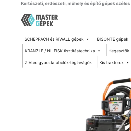
Skip
Kertészeti, erdészeti, műhely és építő gépek széles
to
content
SCHEPPACH és RIWALL gépek
BISONTE gépek
KRANZLE / NILFISK tisztítástechnika
Hegesztők 
ZIVtec gyorsdarabolók-téglavágók
Kis traktorok