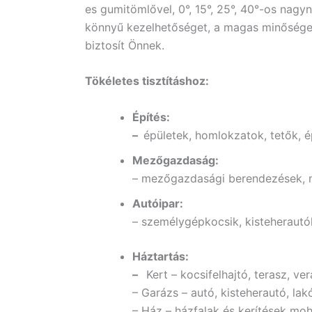
es gumitömlővel, 0°, 15°, 25°, 40°-os nag
könnyű kezelhetőséget, a magas minősége
biztosít Önnek.
Tökéletes tisztításhoz:
Építés:
–
épületek, homlokzatok, tetők, é
Mezőgazdaság:
– mezőgazdasági berendezések,
Autóipar:
– személygépkocsik, kisteherautó
Háztartás:
–
Kert – kocsifelhajtó, terasz, ve
– Garázs – autó, kisteherautó, la
– Ház – házfalak és kerítések mo