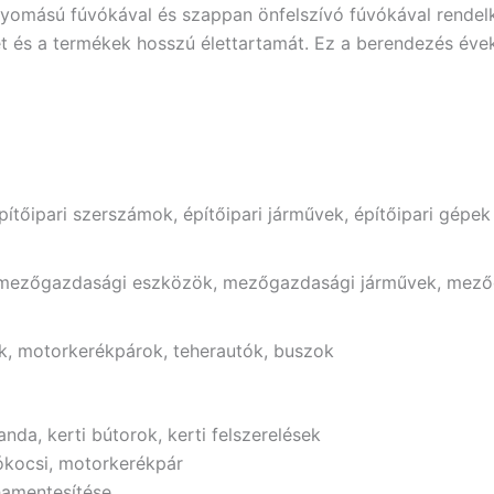
ynyomású fúvókával és szappan önfelszívó fúvókával rendel
t és a termékek hosszú élettartamát. Ez a berendezés év
pítőipari szerszámok, építőipari járművek, építőipari gépek
 mezőgazdasági eszközök, mezőgazdasági járművek, mező
k, motorkerékpárok, teherautók, buszok
randa, kerti bútorok, kerti felszerelések
kókocsi, motorkerékpár
hamentesítése