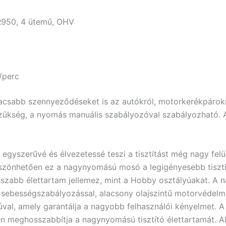
XR950, 4 ütemű, OHV
/perc
acsabb szennyeződéseket is az autókról, motorkerékpárok
zükség, a nyomás manuális szabályozóval szabályozható. 
zerűvé és élvezetessé teszi a tisztítást még nagy felül
szönhetően ez a nagynyomású mosó a legigényesebb tisztí
osszabb élettartam jellemez, mint a Hobby osztályúakat.
, sebességszabályozással, alacsony olajszintű motorvédelmi
val, amely garantálja a nagyobb felhasználói kényelmet. A 
en meghosszabbítja a nagynyomású tisztító élettartamát. A