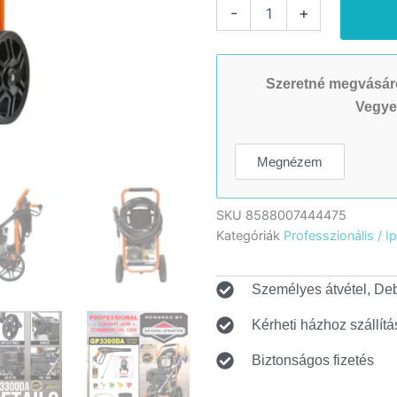
Gaspper
-
+
GP3300DA
Pro
magasnyomású
mosó,
Szeretné megvásáro
Briggs
Vegye
&
Stratton,
6,3
Megnézem
LE,
220
bar/3.200
SKU
8588007444475
PSI
mennyiség
Kategóriák
Professzionális / Ip
Személyes átvétel, De
Kérheti házhoz szállítá
Biztonságos fizetés