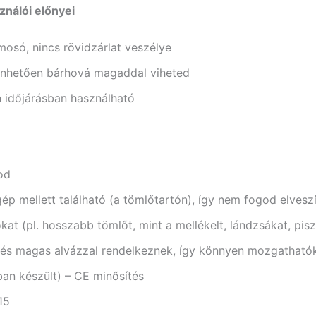
álói előnyei
só, nincs rövidzárlat veszélye
nhetően bárhová magaddal viheted
időjárásban használható
od
ép mellett található (a tömlőtartón), így nem fogod elveszí
kat (pl. hosszabb tömlőt, mint a mellékelt, lándzsákat, pis
és magas alvázzal rendelkeznek, így könnyen mozgathatók
an készült) – CE minősítés
15