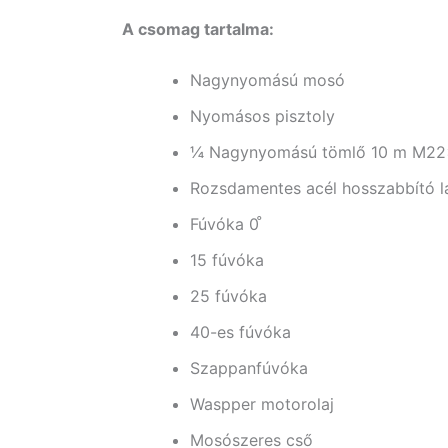
A csomag tartalma:
Nagynyomású mosó
Nyomásos pisztoly
¼ Nagynyomású tömlő 10 m M22x
Rozsdamentes acél hosszabbító 
Fúvóka 0 ̊
15 fúvóka
25 fúvóka
40-es fúvóka
Szappanfúvóka
Waspper motorolaj
Mosószeres cső