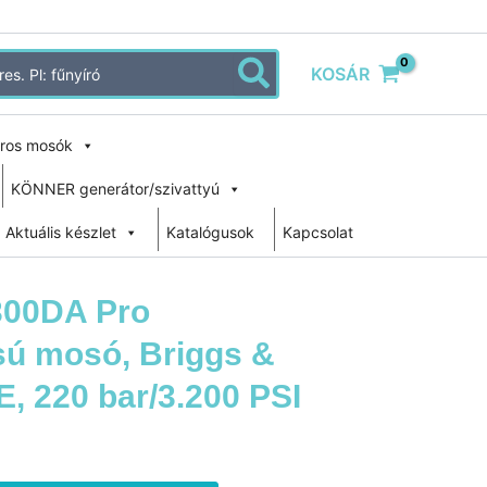
KOSÁR
ros mosók
KÖNNER generátor/szivattyú
Aktuális készlet
Katalógusok
Kapcsolat
300DA Pro
 mosó, Briggs &
LE, 220 bar/3.200 PSI