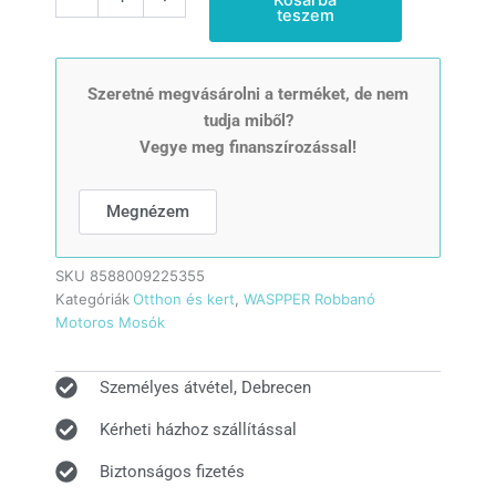
magasnyomású
teszem
mosó,
Waspper
W2200EA,
2,3
Szeretné megvásárolni a terméket, de nem
kW,
tudja miből?
150
Vegye meg finanszírozással!
bar/2200
PSI
mennyiség
Megnézem
SKU
8588009225355
Kategóriák
Otthon és kert
,
WASPPER Robbanó
Motoros Mosók
Személyes átvétel, Debrecen
Kérheti házhoz szállítással
Biztonságos fizetés