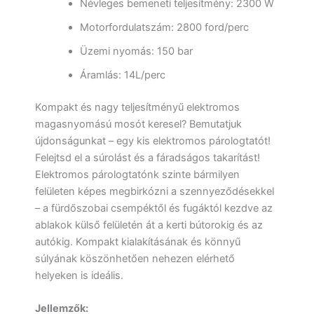
Névleges bemeneti teljesítmény: 2300 W
Motorfordulatszám: 2800 ford/perc
Üzemi nyomás: 150 bar
Áramlás: 14L/perc
Kompakt és nagy teljesítményű elektromos
magasnyomású mosót keresel? Bemutatjuk
újdonságunkat – egy kis elektromos párologtatót!
Felejtsd el a súrolást és a fáradságos takarítást!
Elektromos párologtatónk szinte bármilyen
felületen képes megbirkózni a szennyeződésekkel
– a fürdőszobai csempéktől és fugáktól kezdve az
ablakok külső felületén át a kerti bútorokig és az
autókig. Kompakt kialakításának és könnyű
súlyának köszönhetően nehezen elérhető
helyeken is ideális.
Jellemzők: