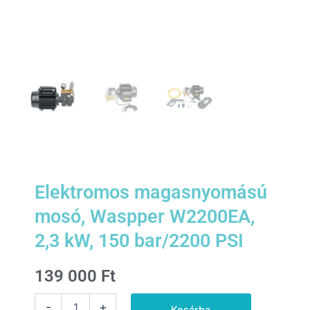
Elektromos magasnyomású
mosó, Waspper W2200EA,
2,3 kW, 150 bar/2200 PSI
139 000
Ft
Elektromos
-
+
Kosárba