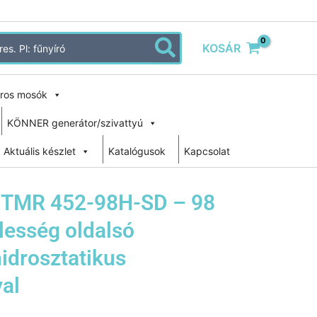
KOSÁR
ros mosók
KÖNNER generátor/szivattyú
Aktuális készlet
Katalógusok
Kapcsolat
r TMR 452-98H-SD – 98
lesség oldalsó
hidrosztatikus
al