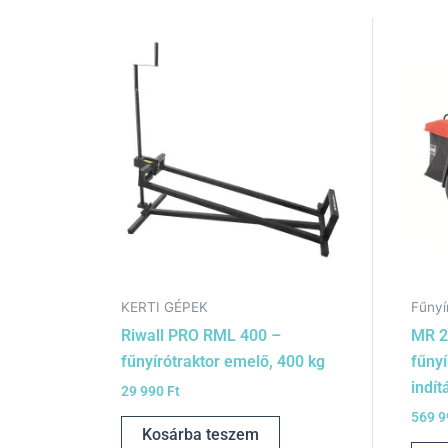
KERTI GÉPEK
Fűnyí
Riwall PRO RML 400 –
MR 2
fűnyírótraktor emelő, 400 kg
fűnyí
indít
29 990
Ft
569 
Kosárba teszem