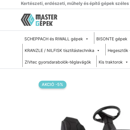
Skip
Kertészeti, erdészeti, műhely és építő gépek széles
to
content
SCHEPPACH és RIWALL gépek
BISONTE gépek
KRANZLE / NILFISK tisztítástechnika
Hegesztők 
ZIVtec gyorsdarabolók-téglavágók
Kis traktorok
AKCIÓ -5%