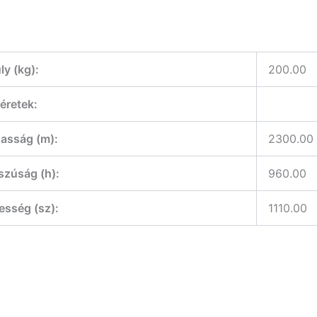
ly (kg):
200.00
éretek:
sság (m):
2300.00
úság (h):
960.00
sség (sz):
1110.00