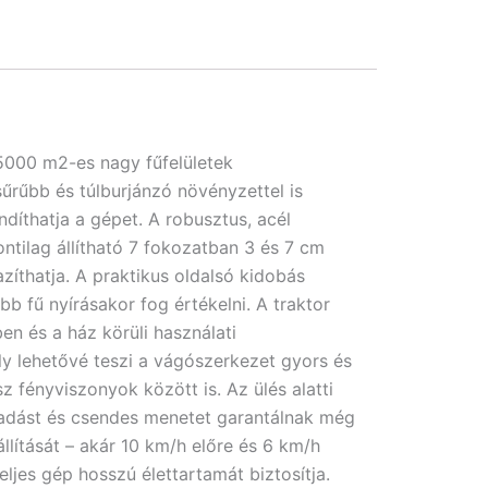
5000 m2-es nagy fűfelületek
rűbb és túlburjánzó növényzettel is
íthatja a gépet. A robusztus, acél
tilag állítható 7 fokozatban 3 és 7 cm
íthatja. A praktikus oldalsó kidobás
b fű nyírásakor fog értékelni. A traktor
en és a ház körüli használati
ly lehetővé teszi a vágószerkezet gyors és
 fényviszonyok között is. Az ülés alatti
padást és csendes menetet garantálnak még
lítását – akár 10 km/h előre és 6 km/h
teljes gép hosszú élettartamát biztosítja.