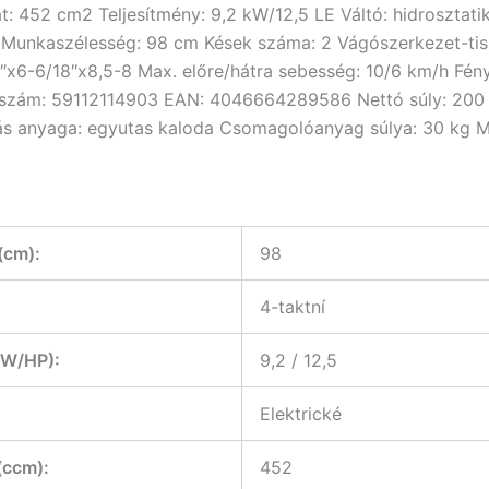
t: 452 cm2 Teljesítmény: 9,2 kW/12,5 LE Váltó: hidroszta
os Munkaszélesség: 98 cm Kések száma: 2 Vágószerkezet-tis
″x6-6/18″x8,5-8 Max. előre/hátra sebesség: 10/6 km/h Fén
 szám: 59112114903 EAN: 4046664289586 Nettó súly: 200 
 anyaga: egyutas kaloda Csomagolóanyag súlya: 30 kg Me
(cm):
98
4-taktní
kW/HP):
9,2 / 12,5
Elektrické
(ccm):
452