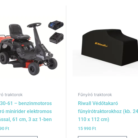
ró traktorok
Fűnyíró traktorok
30-61 – benzinmotoros
Riwall Védőtakaró
ró minirider elektromos
fűnyírótraktorokhoz (kb. 2
ással, 61 cm, 3 az 1-ben
110 x 112 cm)
990
Ft
15 990
Ft