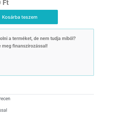
Current
0
Ft
price
Kosárba teszem
is:
703
lni a terméket, de nem tudja miből?
 meg finanszírozással!
000 Ft.
recen
ssal