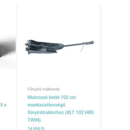
Fűnyíró traktorok
Mulcsozó betét 102 cm
45 x
munkaszélességű
fűnyírótraktorhoz (RLT 102 HRD
TWIN)
16 990
Ft