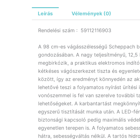
Leírás
Vélemények (0)
Rendelési szám : 59112116903
A 98 cm-es vágásszélességű Scheppach ben
gondozásában. A nagy teljesítményű, 12,5
megbirkózik, a praktikus elektromos indít
kétkéses vágószerkezet tiszta és egyenlet
között, így az eredményt könnyedén az akt
lehetővé teszi a folyamatos nyírást ürítés
vonószemmel is fel van szerelve további ta
lehetőségeket. A karbantartást megkönnyít
egyszerű tisztítását munka után. A LED-fén
biztonsági kapcsoló pedig maximális véde
egyenetlen terepen is. A folyamatos sebes
hátra, sebességváltás nélkül. A tartós hidro