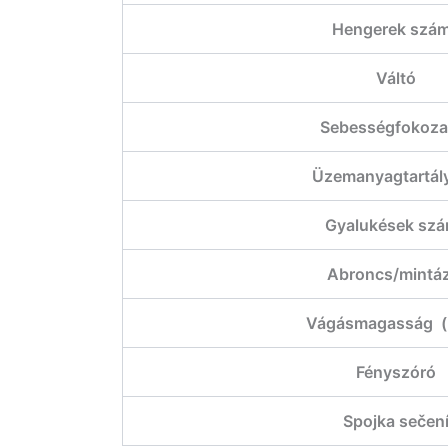
Hengerek szá
Váltó
Sebességfokoza
Üzemanyagtartály
Gyalukések sz
Abroncs/mintá
Vágásmagasság 
Fényszóró
Spojka sečen