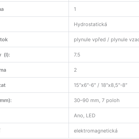
ma
1
Hydrostatická
tok
plynule vpřed / plynule vza
 (l):
7.5
áma
2
zat
15″x6″-6″ / 18″x8,5″-8″
(mm):
30–90 mm, 7 poloh
Ano, LED
í
elektromagnetická