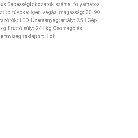
tikus Sebességfokozatok száma: folyamatos
ztító fúvóka: igen Vágási magasság: 30-90
yszórók: LED Üzemanyagtartály: 7,5 l Gép
kg Bruttó súly: 241 kg Csomagolás
nnyiség raklapon: 1 db