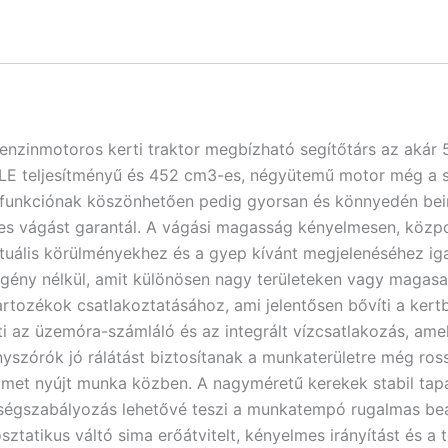
zinmotoros kerti traktor megbízható segítőtárs az akár 
 LE teljesítményű és 452 cm3-es, négyütemű motor még a sű
ófunkciónak köszönhetően pedig gyorsan és könnyedén beind
es vágást garantál. A vágási magasság kényelmesen, közpon
uális körülményekhez és a gyep kívánt megjelenéséhez igaz
i igény nélkül, amit különösen nagy területeken vagy magasab
rtozékok csatlakoztatásához, ami jelentősen bővíti a kertb
i az üzemóra-számláló és az integrált vízcsatlakozás, ame
yszórók jó rálátást biztosítanak a munkaterületre még rossz
lmet nyújt munka közben. A nagyméretű kerekek stabil ta
ségszabályozás lehetővé teszi a munkatempó rugalmas beál
sztatikus váltó sima erőátvitelt, kényelmes irányítást és a 