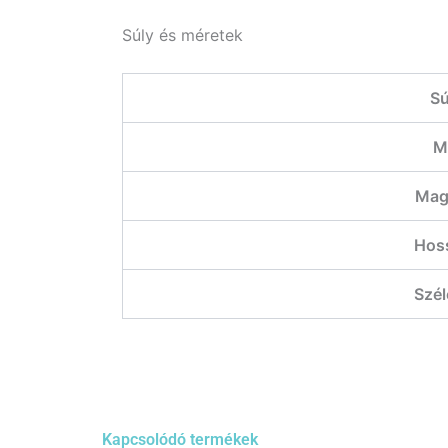
Súly és méretek
Sú
M
Maga
Hossz
Széle
Kapcsolódó termékek