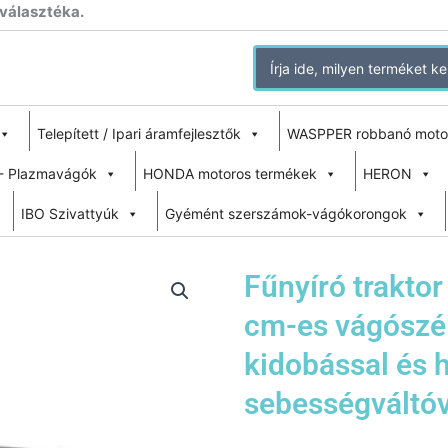
 választéka.
Search
for:
Telepített / Ipari áramfejlesztők
WASPPER robbanó moto
- Plazmavágók
HONDA motoros termékek
HERON
IBO Szivattyúk
Gyémént szerszámok-vágókorongok
Fűnyíró trakto
cm-es vágószé
kidobással és 
sebességváltóv