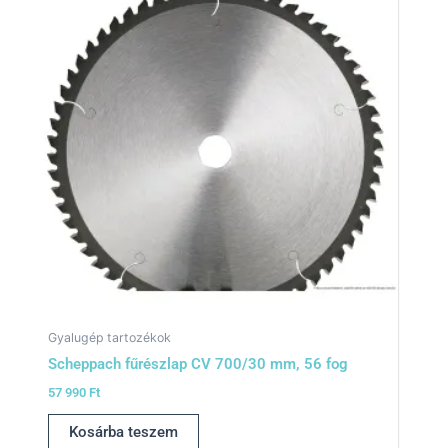
Gyalugép tartozékok
Scheppach fűrészlap CV 700/30 mm, 56 fog
57 990
Ft
Kosárba teszem