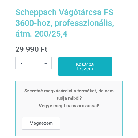
Scheppach Vágótárcsa FS
3600-hoz, professzionális,
átm. 200/25,4
29 990
Ft
Scheppach
-
+
Kosárba
Vágótárcsa
teszem
FS
3600-
hoz,
professzionális,
Szeretné megvásárolni a terméket, de nem
átm.
tudja miből?
200/25,4
Vegye meg finanszírozással!
mennyiség
Megnézem