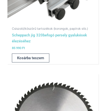
Csiszoló/köszörű tartozékok (korongok, papírok stb.)
Scheppach jig 320befogó persely gyalukések
élezéséhez
85 990
Ft
Kosárba teszem