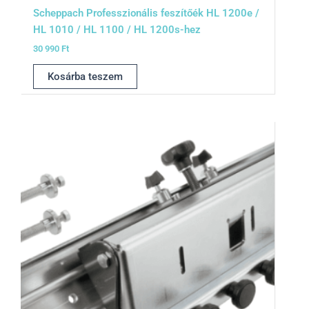
Scheppach Professzionális feszítőék HL 1200e /
HL 1010 / HL 1100 / HL 1200s-hez
30 990
Ft
Kosárba teszem