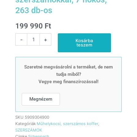
263 db-os
199 990
Ft
Scheppach
-
+
Kosárba
TW
teszem
1000
Műhelykocsi
szerszámokkal,
7
Szeretné megvásárolni a terméket, de nem
fiókos,
tudja miből?
263
Vegye meg finanszírozással!
db-
os
mennyiség
Megnézem
SKU
5909304900
Kategóriák
Műhelykocsi, szerszámos koffer
,
SZERSZÁMOK
Címke
Scheppach