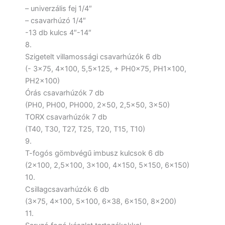
– univerzális fej 1/4″
– csavarhúzó 1/4″
-13 db kulcs 4″-14″
8.
Szigetelt villamossági csavarhúzók 6 db
(- 3×75, 4×100, 5,5×125, + PH0x75, PH1x100,
PH2x100)
Órás csavarhúzók 7 db
(PH0, PH00, PH000, 2×50, 2,5×50, 3×50)
TORX csavarhúzók 7 db
(T40, T30, T27, T25, T20, T15, T10)
9.
T-fogós gömbvégű imbusz kulcsok 6 db
(2×100, 2,5×100, 3×100, 4×150, 5×150, 6×150)
10.
Csillagcsavarhúzók 6 db
(3×75, 4×100, 5×100, 6×38, 6×150, 8×200)
11.