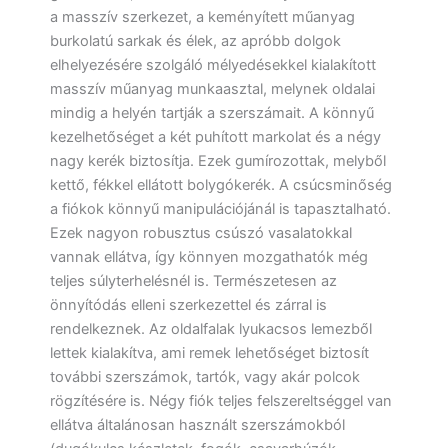
a masszív szerkezet, a keményített műanyag
burkolatú sarkak és élek, az apróbb dolgok
elhelyezésére szolgáló mélyedésekkel kialakított
masszív műanyag munkaasztal, melynek oldalai
mindig a helyén tartják a szerszámait. A könnyű
kezelhetőséget a két puhított markolat és a négy
nagy kerék biztosítja. Ezek gumírozottak, melyből
kettő, fékkel ellátott bolygókerék. A csúcsminőség
a fiókok könnyű manipulációjánál is tapasztalható.
Ezek nagyon robusztus csúszó vasalatokkal
vannak ellátva, így könnyen mozgathatók még
teljes súlyterhelésnél is. Természetesen az
önnyítódás elleni szerkezettel és zárral is
rendelkeznek. Az oldalfalak lyukacsos lemezből
lettek kialakítva, ami remek lehetőséget biztosít
további szerszámok, tartók, vagy akár polcok
rögzítésére is. Négy fiók teljes felszereltséggel van
ellátva általánosan használt szerszámokból