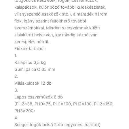
(dugókulcs készletek, fogók, csavarhúzók,
kalapácsok, különböző további kulcskészletek,
villanyszerelő eszközök stb.), a maradék három
fiók, igény szerint feltölthető további
szerszámokkal. Minden szerszámnak külön
kialakított helye van, így mindig kéznél van
keresgélés nélkül.
Fiókok tartalma:
1.
Kalapács 0,5 kg
Gumi pálca O 35 mm
2.
Villáskulcsok 12 db
3.
Lapos csavarhúzók 6 db
(PH2x38, PH0x75, PH1x100, PH2x100, PH2x150,
PH3x200)
4.
Seeger-fogók belső 2 db (egyenes, hajlított)