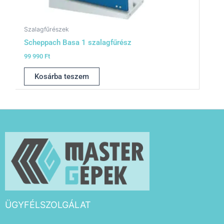
Szalagfűrészek
Scheppach Basa 1 szalagfűrész
99 990
Ft
Kosárba teszem
ÜGYFÉLSZOLGÁLAT