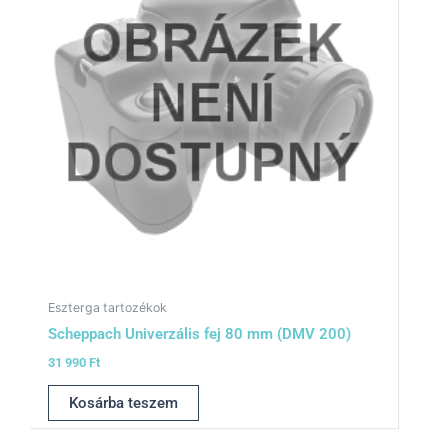
Eszterga tartozékok
Scheppach Univerzális fej 80 mm (DMV 200)
31 990
Ft
Kosárba teszem