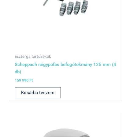
Eszterga tartozékok
Scheppach négypofás befogótokmány 125 mm (4
db)
159 990
Ft
Kosárba teszem