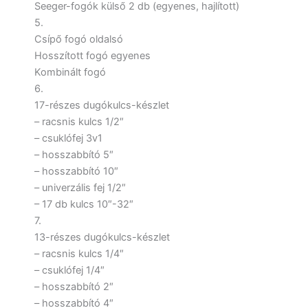
Seeger-fogók külső 2 db (egyenes, hajlított)
5.
Csípő fogó oldalsó
Hosszított fogó egyenes
Kombinált fogó
6.
17-részes dugókulcs-készlet
– racsnis kulcs 1/2″
– csuklófej 3v1
– hosszabbító 5″
– hosszabbító 10″
– univerzális fej 1/2″
– 17 db kulcs 10″-32″
7.
13-részes dugókulcs-készlet
– racsnis kulcs 1/4″
– csuklófej 1/4″
– hosszabbító 2″
– hosszabbító 4″