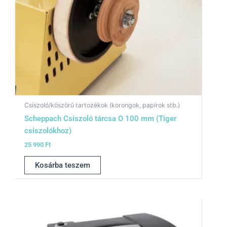
Csiszoló/köszörű tartozékok (korongok, papírok stb.)
Scheppach Csiszoló tárcsa O 100 mm (Tiger
csiszolókhoz)
25 990
Ft
Kosárba teszem