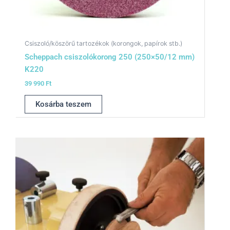
Csiszoló/köszörű tartozékok (korongok, papírok stb.)
Scheppach csiszolókorong 250 (250×50/12 mm)
K220
39 990
Ft
Kosárba teszem