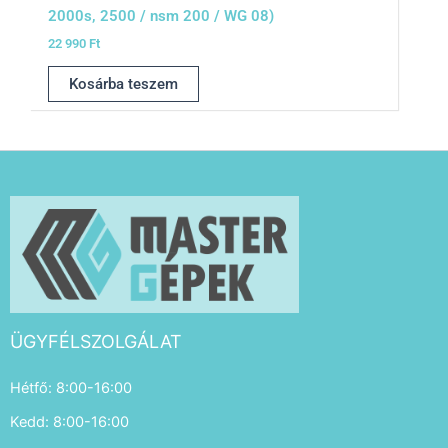
2000s, 2500 / nsm 200 / WG 08)
22 990
Ft
Kosárba teszem
ÜGYFÉLSZOLGÁLAT
Hétfő: 8:00-16:00
Kedd: 8:00-16:00