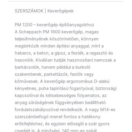
SZERSZÁMOK | Keverőgépek
PM 1200 – keverőgép építőanyagokhoz
A Scheppach PM 1600 keverőgép, magas
teljesítményének köszönhetően, könnyen
megbirkózik minden építési anyaggal, mint a
habarcs, a beton, a gipsz, a festék, a ragasztó és
hasonlók. Kiválóan tudják hasznosítani nemcsak a
barkácsolók, hanem például a burkoló
szakemberek, parkettázók, festők vagy
kőművesek. A keverőgép ergonomikus D-alakú
kényelmes, puha tapintású fogantyúval, biztonsági
kapcsolóval és kétsebességes folyamatos, az
anyag sűrűségének függvényében beállítható
fordulatszabályozóval rendelkezik. A nagy M14-es
szerszámbefogó menet fontos a hatékony
erőkifejtéshez, és egyben elősegíti a szár gyors
cseréjét is. A minőségi, 140 mm-es spirál