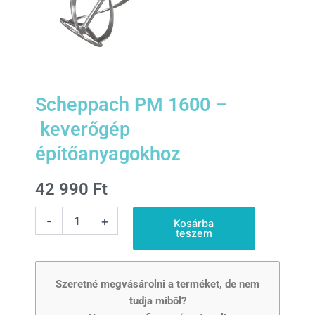
Scheppach PM 1600 –
keverőgép
építőanyagokhoz
42 990
Ft
Scheppach
-
+
Kosárba
PM
teszem
1600
- keverőgép
építőanyagokhoz
mennyiség
Szeretné megvásárolni a terméket, de nem
tudja miből?