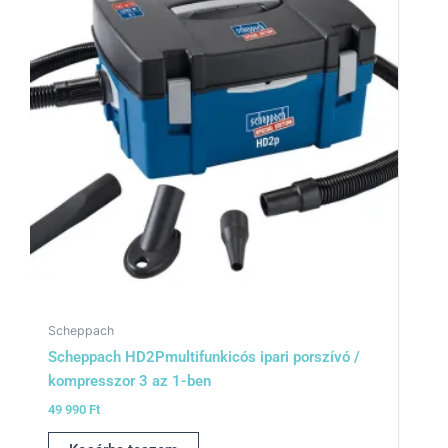
Scheppach
Scheppach HD2Pmultifunkicós ipari porszívó /
kompresszor 3 az 1-ben
49 990
Ft