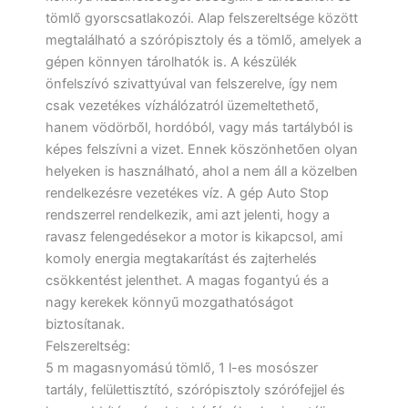
tömlő gyorscsatlakozói. Alap felszereltsége között
megtalálható a szórópisztoly és a tömlő, amelyek a
gépen könnyen tárolhatók is. A készülék
önfelszívó szivattyúval van felszerelve, így nem
csak vezetékes vízhálózatról üzemeltethető,
hanem vödörből, hordóból, vagy más tartályból is
képes felszívni a vizet. Ennek köszönhetően olyan
helyeken is használható, ahol a nem áll a közelben
rendelkezésre vezetékes víz. A gép Auto Stop
rendszerrel rendelkezik, ami azt jelenti, hogy a
ravasz felengedésekor a motor is kikapcsol, ami
komoly energia megtakarítást és zajterhelés
csökkentést jelenthet. A magas fogantyú és a
nagy kerekek könnyű mozgathatóságot
biztosítanak.
Felszereltség:
5 m magasnyomású tömlő, 1 l-es mosószer
tartály, felülettisztító, szórópisztoly szórófejjel és