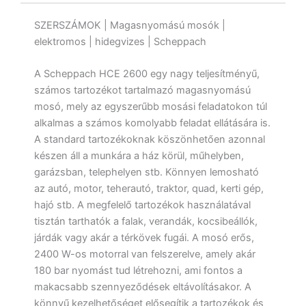
SZERSZÁMOK | Magasnyomású mosók |
elektromos | hidegvizes | Scheppach
A Scheppach HCE 2600 egy nagy teljesítményű,
számos tartozékot tartalmazó magasnyomású
mosó, mely az egyszerűbb mosási feladatokon túl
alkalmas a számos komolyabb feladat ellátására is.
A standard tartozékoknak köszönhetően azonnal
készen áll a munkára a ház körül, műhelyben,
garázsban, telephelyen stb. Könnyen lemosható
az autó, motor, teherautó, traktor, quad, kerti gép,
hajó stb. A megfelelő tartozékok használatával
tisztán tarthatók a falak, verandák, kocsibeállók,
járdák vagy akár a térkövek fugái. A mosó erős,
2400 W-os motorral van felszerelve, amely akár
180 bar nyomást tud létrehozni, ami fontos a
makacsabb szennyeződések eltávolításakor. A
könnyű kezelhetőséget elősegítik a tartozékok és