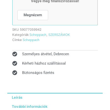
Vegye meg finanszírozással!
mennyiség
Megnézem
SKU
59077059942
Kategóriák
Scheppach
,
SZERSZÁMOK
Címke
Scheppach
Személyes átvétel, Debrecen
Kérheti házhoz szállítással
Biztonságos fizetés
Leírás
További információk