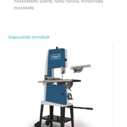
hosszabbító szárral, turbó fúvóka, horizontális
mosókefe.
Kapcsolódó termékek