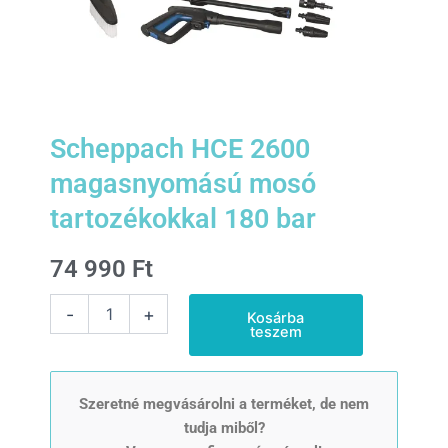
Scheppach HCE 2600
magasnyomású mosó
tartozékokkal 180 bar
74 990
Ft
Scheppach
-
+
Kosárba
HCE
teszem
2600
magasnyomású
mosó
tartozékokkal
Szeretné megvásárolni a terméket, de nem
180
tudja miből?
bar