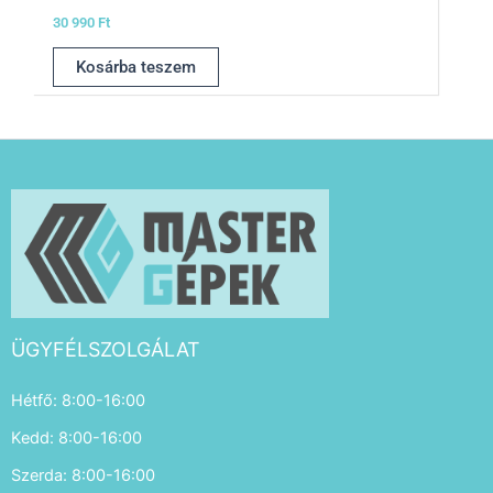
30 990
Ft
Kosárba teszem
ÜGYFÉLSZOLGÁLAT
Hétfő: 8:00-16:00
Kedd: 8:00-16:00
Szerda: 8:00-16:00