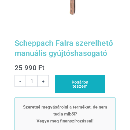
Scheppach Falra szerelhető
manuális gyújtóshasogató
25 990
Ft
Scheppach
-
+
Kosárba
Falra
teszem
szerelhető
manuális
gyújtóshasogató
mennyiség
Szeretné megvásárolni a terméket, de nem
tudja miből?
Vegye meg finanszírozással!