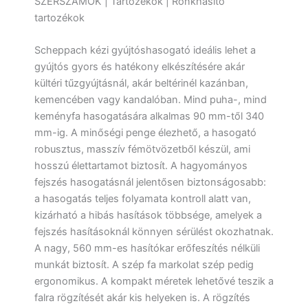
SZERSZÁMOK | Tartozékok | Rönkhasító
tartozékok
Scheppach kézi gyújtóshasogató ideális lehet a
gyújtós gyors és hatékony elkészítésére akár
kültéri tűzgyújtásnál, akár beltérinél kazánban,
kemencében vagy kandalóban. Mind puha-, mind
keményfa hasogatására alkalmas 90 mm-től 340
mm-ig. A minőségi penge élezhető, a hasogató
robusztus, masszív fémötvözetből készül, ami
hosszú élettartamot biztosít. A hagyományos
fejszés hasogatásnál jelentősen biztonságosabb:
a hasogatás teljes folyamata kontroll alatt van,
kizárható a hibás hasítások többsége, amelyek a
fejszés hasításoknál könnyen sérülést okozhatnak.
A nagy, 560 mm-es hasítókar erőfeszítés nélküli
munkát biztosít. A szép fa markolat szép pedig
ergonomikus. A kompakt méretek lehetővé teszik a
falra rögzítését akár kis helyeken is. A rögzítés