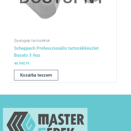
Gyalugép tartozékok
Scheppach Professzionális tartozékkészlet
Basato 3-hoz
46 990
Ft
Kosárba teszem