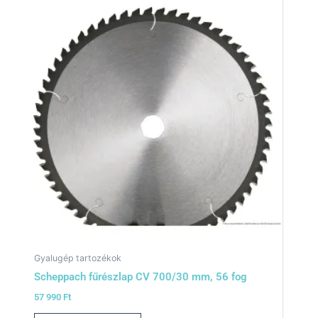
Gyalugép tartozékok
Scheppach fűrészlap CV 700/30 mm, 56 fog
57 990
Ft