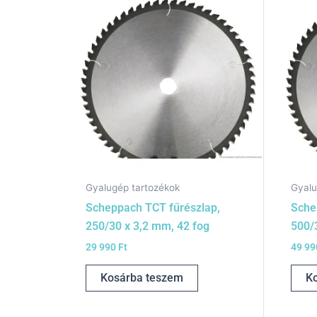
Gyalugép tartozékok
Gyalu
Scheppach TCT fűrészlap,
Sche
250/30 x 3,2 mm, 42 fog
500/
29 990
Ft
49 9
Kosárba teszem
K