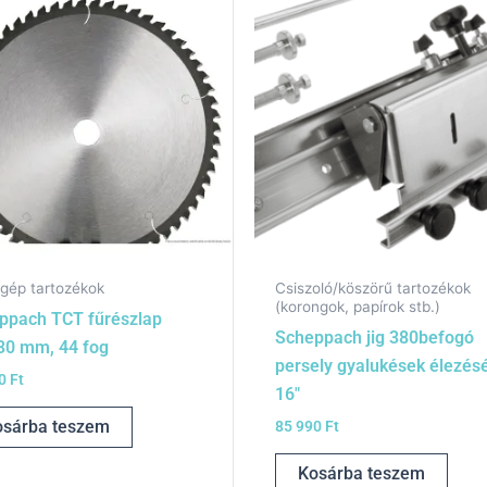
gép tartozékok
Csiszoló/köszörű tartozékok
(korongok, papírok stb.)
ppach TCT fűrészlap
Scheppach jig 380befogó
30 mm, 44 fog
persely gyalukések élezés
90
Ft
16″
osárba teszem
85 990
Ft
Kosárba teszem