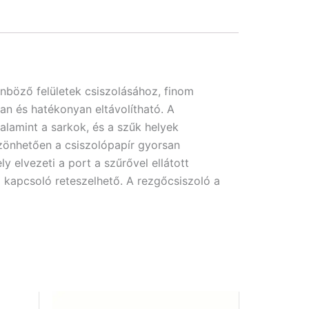
böző felületek csiszolásához, finom
an és hatékonyan eltávolítható. A
valamint a sarkok, és a szűk helyek
szönhetően a csiszolópapír gyorsan
y elvezeti a port a szűrővel ellátott
 kapcsoló reteszelhető. A rezgőcsiszoló a