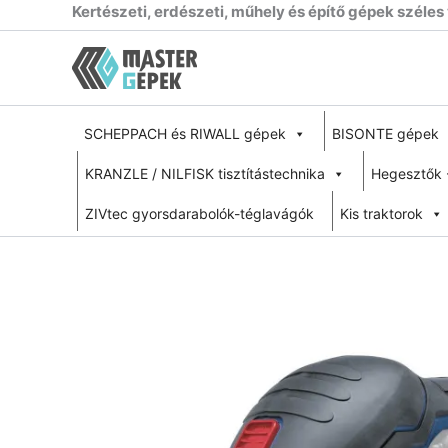
Skip
Kertészeti, erdészeti, műhely és építő gépek széles
to
content
SCHEPPACH és RIWALL gépek
BISONTE gépek
KRANZLE / NILFISK tisztítástechnika
Hegesztők 
ZIVtec gyorsdarabolók-téglavágók
Kis traktorok