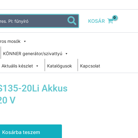
KOSÁR
ros mosók
KÖNNER generátor/szivattyú
Aktuális készlet
Katalógusok
Kapcsolat
135-20Li Akkus
20 V
Kosárba teszem