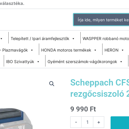
 választéka.
Search
for:
Telepített / Ipari áramfejlesztők
WASPPER robbanó moto
- Plazmavágók
HONDA motoros termékek
HERON
IBO Szivattyúk
Gyémént szerszámok-vágókorongok
Scheppach CFS
rezgőcsiszoló 
9 990
Ft
Scheppach
-
+
CFS135-