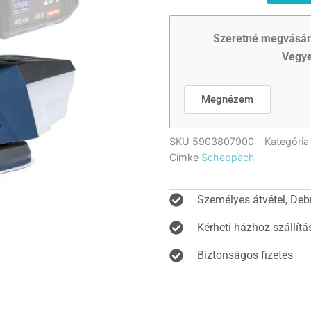
20Li
Akkus
rezgőcsiszoló
Szeretné megvásáro
20
Vegye
V
mennyiség
Megnézem
SKU
5903807900
Kategória
Címke
Scheppach
Személyes átvétel, Deb
Kérheti házhoz szállítá
Biztonságos fizetés