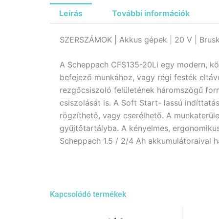
Leírás
További információk
SZERSZÁMOK | Akkus gépek | 20 V | Brus
A Scheppach CFS135-20Li egy modern, könn
befejező munkához, vagy régi festék eltáv
rezgőcsiszoló felületének háromszögű formáj
csiszolását is. A Soft Start- lassú indítt
rögzíthető, vagy cserélhető. A munkaterület
gyűjtőtartályba. A kényelmes, ergonomikus
Scheppach 1.5 / 2/4 Ah akkumulátoraival ha
Kapcsolódó termékek