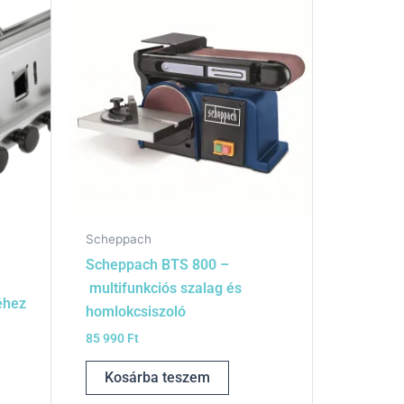
Scheppach
Scheppach BTS 800 –
multifunkciós szalag és
éhez
homlokcsiszoló
85 990
Ft
Kosárba teszem