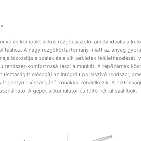
ky
yű és kompakt akkus rezgőcsiszoló, amely ideális a külön
olításhoz. A nagy rezgőkörtartomány miatt az anyag gyors
a biztosítja a szélek és a sík területek felületkezelését, 
atású rendszer-komfortossá teszi a munkát. A tépőzárnak kö
 tisztaságát elősegíti az integrált porelszívó rendszer, amel
 fogantyú csúszásgátló zónákkal rendelkezik. A biztonsági
sználható. A gépet akkumulátor és töltő nélkül szállítjuk.