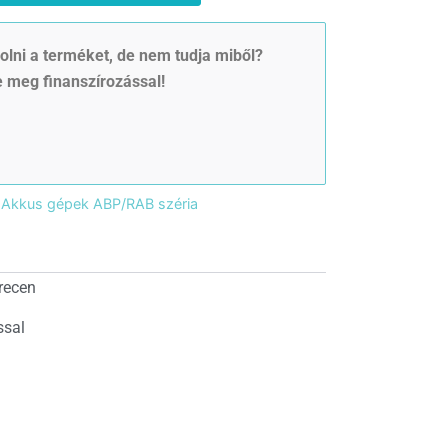
lni a terméket, de nem tudja miből?
 meg finanszírozással!
Akkus gépek ABP/RAB széria
recen
ssal