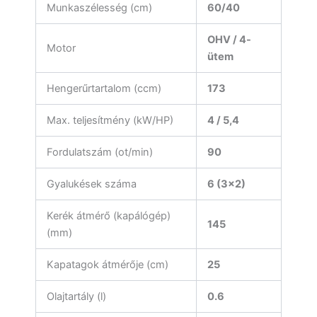
Munkaszélesség (cm)
60/40
OHV / 4-
Motor
ütem
Hengerűrtartalom (ccm)
173
Max. teljesítmény (kW/HP)
4 / 5,4
Fordulatszám (ot/min)
90
Gyalukések száma
6 (3×2)
Kerék átmérő (kapálógép)
145
(mm)
Kapatagok átmérője (cm)
25
Olajtartály (l)
0.6