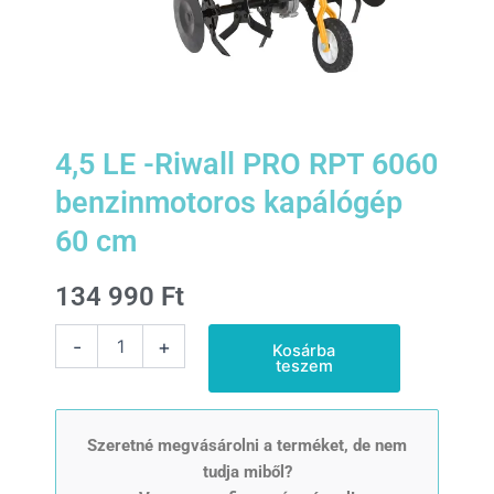
4,5 LE -Riwall PRO RPT 6060
benzinmotoros kapálógép
60 cm
134 990
Ft
4,5
-
+
Kosárba
LE
teszem
-
Riwall
PRO
RPT
Szeretné megvásárolni a terméket, de nem
6060
tudja miből?
benzinmotoros