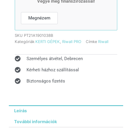
Vegye meg finanszírozással!
kapálógép
60
cm
Megnézem
mennyiség
SKU
PT21A1901038B
Kategóriák
KERTI GÉPEK
,
Riwall PRO
Címke
Riwall
Személyes átvétel, Debrecen
Kérheti házhoz szállítással
Biztonságos fizetés
Leírás
További információk