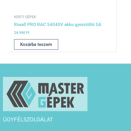
KERTI GÉPEK
Riwall PRO RAC 54040V akku gyorstöltő 5A
24 990
Ft
Kosárba teszem
ÜGYFÉLSZOLGÁLAT