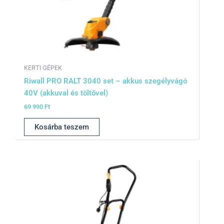
KERTI GÉPEK
Riwall PRO RALT 3040 set – akkus szegélyvágó
40V (akkuval és töltővel)
69 990
Ft
Kosárba teszem