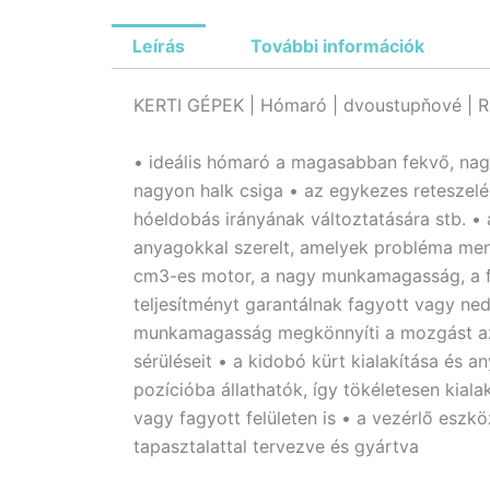
Leírás
További információk
KERTI GÉPEK | Hómaró | dvoustupňové | R
• ideális hómaró a magasabban fekvő, nagy
nagyon halk csiga • az egykezes reteszelés
hóeldobás irányának változtatására stb. •
anyagokkal szerelt, amelyek probléma mente
cm3-es motor, a nagy munkamagasság, a fo
teljesítményt garantálnak fagyott vagy ne
munkamagasság megkönnyíti a mozgást az egy
sérüléseit • a kidobó kürt kialakítása és 
pozícióba állathatók, így tökéletesen kial
vagy fagyott felületen is • a vezérlő eszk
tapasztalattal tervezve és gyártva