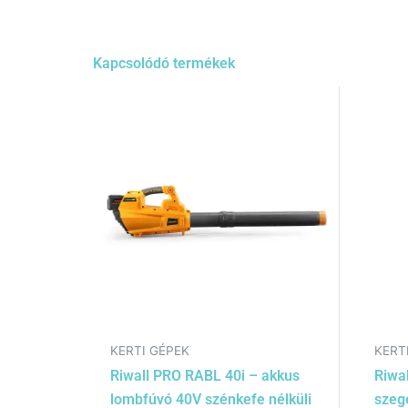
Kapcsolódó termékek
KERTI GÉPEK
KERT
Riwall PRO RABL 40i – akkus
Riwa
lombfúvó 40V szénkefe nélküli
szeg