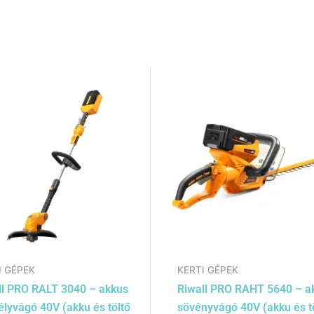
I GÉPEK
KERTI GÉPEK
ll PRO RALT 3040 – akkus
Riwall PRO RAHT 5640 – a
élyvágó 40V (akku és töltő
sövényvágó 40V (akku és t