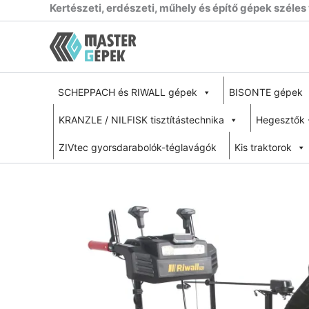
Skip
Kertészeti, erdészeti, műhely és építő gépek széles
to
content
SCHEPPACH és RIWALL gépek
BISONTE gépek
KRANZLE / NILFISK tisztítástechnika
Hegesztők 
ZIVtec gyorsdarabolók-téglavágók
Kis traktorok