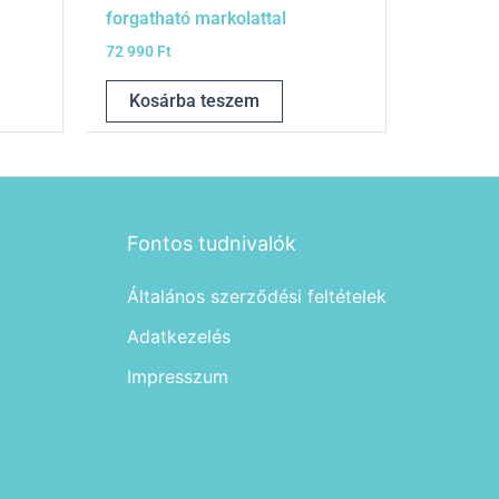
forgatható markolattal
72 990
Ft
Kosárba teszem
Fontos tudnivalók
Általános szerződési feltételek
Adatkezelés
Impresszum