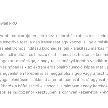
iwall PRO
obb hótakarójú területekhez • kipróbált robusztus szerkez
 lehetővé teszi a gép irányítását egy kézzel is. Így a más
 az elektromos indítású különleges, téli kialakítású márká
s téli indítást és hosszú élettartamot biztosítanak kemény
gazott marócsiga, a nagy teljesítményű kidobó ventilátor
dves hóban is • az extrém erős önjáró funkció képes utat v
enletlen terepen is és meggátolja a gép vagy a tisztított 
anyaga jelentősen csökkenti a hó rátapadását és ráfagyását a
akíthatók a hófal szélei • a speciális mintázatú nagy kere
özök és indítózsinór kesztyűben is könnyen kezelhetők • é