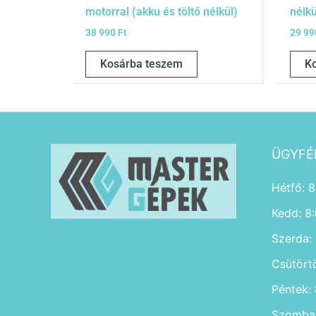
motorral (akku és töltő nélkül)
nélkü
38 990
Ft
29 9
Kosárba teszem
K
ÜGYFÉ
Hétfő: 8
Kedd: 8
Szerda:
Csütört
Péntek:
Szombat