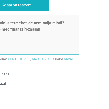
Kosárba teszem
lni a terméket, de nem tudja miből?
 meg finanszírozással!
riák
KERTI GÉPEK
,
Riwall PRO
Címke
Riwall
recen
ssal