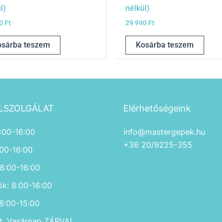
l)
nélkül)
90
Ft
29 990
Ft
osárba teszem
Kosárba teszem
LSZOLGÁLAT
Elérhetőségeink
:00-16:00
info@mastergepek.hu
+36 20/9225-355
:00-16:00
 8:00-16:00
ök: 8:00-16:00
 8:00-15:00
, Vasárnap ZÁRVA!