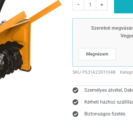
Riwall
-
+
PRO
RPST
6071
benzinmotoros
Szeretné megvásáro
hómaró
Vegye
kétfokozatú
váltóval
és
Megnézem
elektromos
indítással
7,1
SKU
PS31A2301104B
Kategó
LE
mennyiség
Személyes átvétel, Deb
Kérheti házhoz szállítá
Biztonságos fizetés