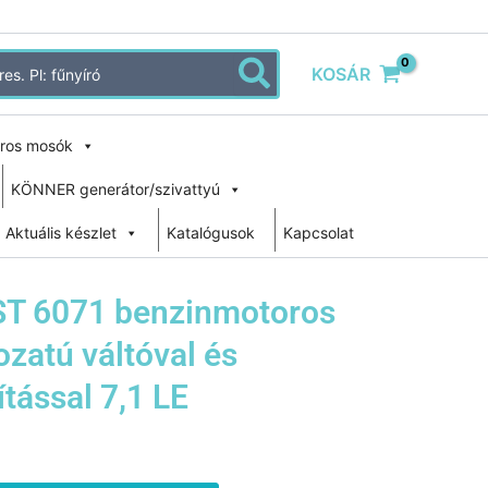
KOSÁR
ros mosók
KÖNNER generátor/szivattyú
Aktuális készlet
Katalógusok
Kapcsolat
ST 6071 benzinmotoros
zatú váltóval és
tással 7,1 LE