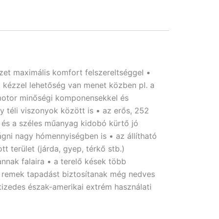
et maximális komfort felszereltséggel •
ik kézzel lehetőség van menet közben pl. a
s motor minőségi komponensekkel és
 téli viszonyok között is • az erős, 252
 és a széles műanyag kidobó kürtő jó
ágni nagy hómennyiségben is • az állítható
terület (járda, gyep, térkő stb.)
nnak falaira • a terelő kések több
kek remek tapadást biztosítanak még nedves
vtizedes észak-amerikai extrém használati