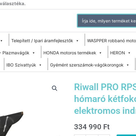
 választéka.
Search
for:
Telepített / Ipari áramfejlesztők
WASPPER robbanó moto
- Plazmavágók
HONDA motoros termékek
HERON
IBO Szivattyúk
Gyémént szerszámok-vágókorongok
Riwall PRO RP
hómaró kétfoko
elektromos indí
334 990
Ft