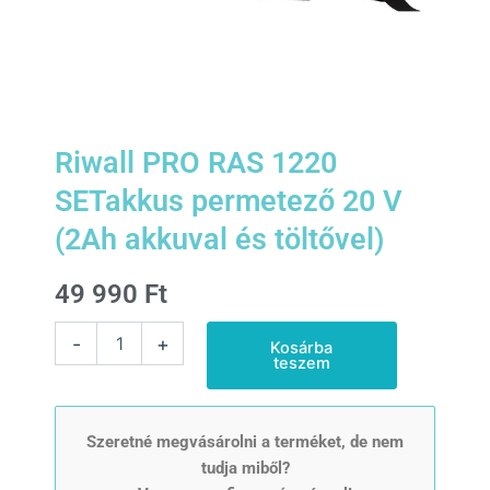
Riwall PRO RAS 1220
SETakkus permetező 20 V
(2Ah akkuval és töltővel)
49 990
Ft
Riwall
-
+
Kosárba
PRO
teszem
RAS
1220
SETakkus
permetező
Szeretné megvásárolni a terméket, de nem
20
tudja miből?
V