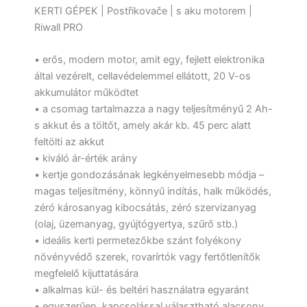
KERTI GÉPEK | Postřikovače | s aku motorem |
Riwall PRO
• erős, modern motor, amit egy, fejlett elektronika
által vezérelt, cellavédelemmel ellátott, 20 V-os
akkumulátor működtet
• a csomag tartalmazza a nagy teljesítményű 2 Ah-
s akkut és a töltőt, amely akár kb. 45 perc alatt
feltölti az akkut
• kiváló ár-érték arány
• kertje gondozásának legkényelmesebb módja –
magas teljesítmény, könnyű indítás, halk működés,
zéró károsanyag kibocsátás, zéró szervizanyag
(olaj, üzemanyag, gyújtógyertya, szűrő stb.)
• ideális kerti permetezőkbe szánt folyékony
növényvédő szerek, rovarírtók vagy fertőtlenítők
megfelelő kijuttatására
• alkalmas kül- és beltéri használatra egyaránt
• egyszerűen, kapcsolással választható alacsony