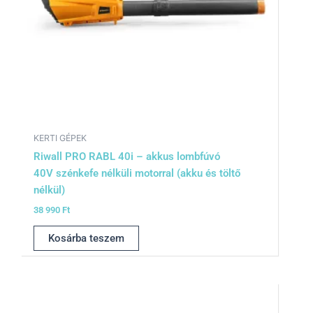
KERTI GÉPEK
Riwall PRO RABL 40i – akkus lombfúvó
40V szénkefe nélküli motorral (akku és töltő
nélkül)
38 990
Ft
Kosárba teszem