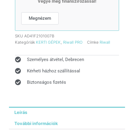
Vegye meg finanszírozással!
(2Ah
akkuval
és
Megnézem
töltővel)
mennyiség
SKU
AD41F2101007B
Kategóriák
KERTI GÉPEK
,
Riwall PRO
Címke
Riwall
Személyes átvétel, Debrecen
Kérheti házhoz szállítással
Biztonságos fizetés
Leírás
További információk