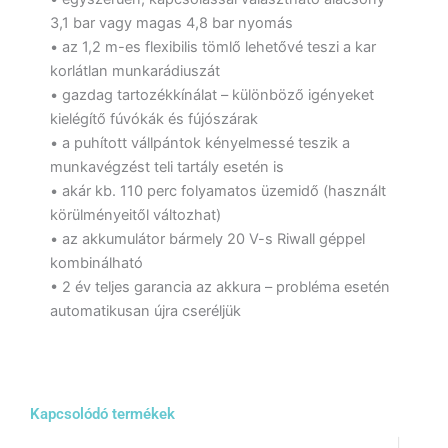
3,1 bar vagy magas 4,8 bar nyomás
• az 1,2 m-es flexibilis tömlő lehetővé teszi a kar
korlátlan munkarádiuszát
• gazdag tartozékkínálat – különböző igényeket
kielégítő fúvókák és fújószárak
• a puhított vállpántok kényelmessé teszik a
munkavégzést teli tartály esetén is
• akár kb. 110 perc folyamatos üzemidő (használt
körülményeitől változhat)
• az akkumulátor bármely 20 V-s Riwall géppel
kombinálható
• 2 év teljes garancia az akkura – probléma esetén
automatikusan újra cseréljük
Kapcsolódó termékek