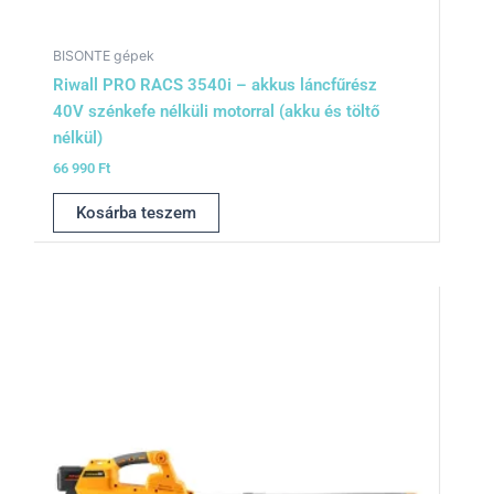
BISONTE gépek
Riwall PRO RACS 3540i – akkus láncfűrész
40V szénkefe nélküli motorral (akku és töltő
nélkül)
66 990
Ft
Kosárba teszem