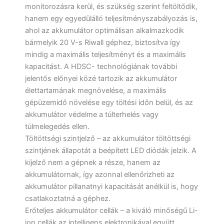
monitorozásra kerül, és szükség szerint feltöltődik,
hanem egy egyedülálló teljesítményszabályozás is,
ahol az akkumulátor optimálisan alkalmazkodik
bármelyik 20 V-s Riwall géphez, biztosítva így
mindig a maximális teljesítményt és a maximális
kapacitást. A HDSC- technológiának további
jelentős előnyei közé tartozik az akkumulátor
élettartamának megnövelése, a maximális
gépüzemidő növelése egy töltési időn belül, és az
akkumulátor védelme a túlterhelés vagy
túlmelegedés ellen.
Töltöttségi szintjelző – az akkumulátor töltöttségi
szintjének állapotát a beépített LED diódák jelzik. A
kijelző nem a gépnek a része, hanem az
akkumulátornak, így azonnal ellenőrizheti az
akkumulátor pillanatnyi kapacitását anélkül is, hogy
csatlakoztatná a géphez.
Erőteljes akkumulátor cellák – a kiváló minőségű Li-
ion cellák az intelligens elektronikával együtt