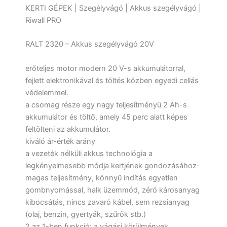
KERTI GÉPEK | Szegélyvágó | Akkus szegélyvágó |
Riwall PRO
RALT 2320 – Akkus szegélyvágó 20V
erőteljes motor modern 20 V-s akkumulátorral,
fejlett elektronikával és töltés közben egyedi cellás
védelemmel.
a csomag része egy nagy teljesítményű 2 Ah-s
akkumulátor és töltő, amely 45 perc alatt képes
feltölteni az akkumulátor.
kiváló ár-érték arány
a vezeték nélküli akkus technológia a
legkényelmesebb módja kertjének gondozásához-
magas teljesítmény, könnyű indítás egyetlen
gombnyomással, halk üzemmód, zéró károsanyag
kibocsátás, nincs zavaró kábel, sem rezsianyag
(olaj, benzin, gyertyák, szűrők stb.)
2 az 1-ben funkció: a vágási körülmények