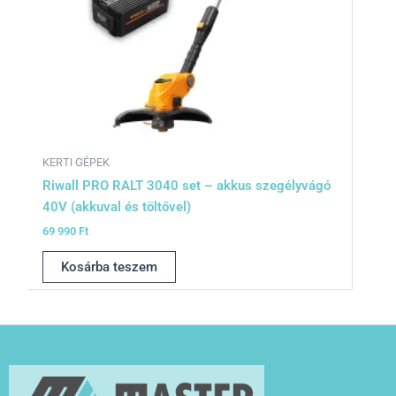
KERTI GÉPEK
Riwall PRO RALT 3040 set – akkus szegélyvágó
40V (akkuval és töltővel)
69 990
Ft
Kosárba teszem