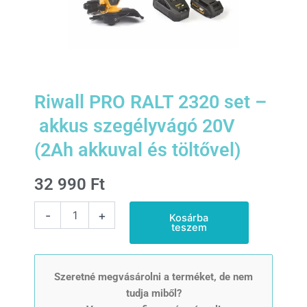
Riwall PRO RALT 2320 set –
akkus szegélyvágó 20V
(2Ah akkuval és töltővel)
32 990
Ft
Riwall
-
+
Kosárba
PRO
teszem
RALT
2320
set
- akkus
Szeretné megvásárolni a terméket, de nem
szegélyvágó
tudja miből?
20V