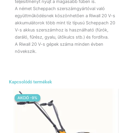
teljesítményt nyújt a magasabb fűben is.
A német Scheppach szerszámgyártóval való
együttműködésnek köszönhetően a Riwall 20 V-s
akkumulátorok több mint tíz típusú Scheppach 20
V-s akkus szerszámhoz is használható (fúrók,
daráló, fűrész, gyalu, ütőkulcs stb.) és fordítva.
A Riwall 20 V-s gépek száma minden évben
növekszik.
Kapcsolódó termékek
Original
Current
price
price
AKCIÓ -9%
AKCIÓ -9%
was:
is:
109
99
990 Ft.
900 Ft.