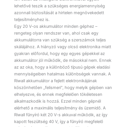
lehetővé teszik a szükséges energiamennyiség
azonnali biztosítását a hirtelen megnövekedett
teljesítményhez is.
Egy 20 V-os akkumulátor minden géphez –
rengeteg olyan rendszer van, ahol csak egy
akkumulátorra van szükség a szerszámok teljes
skálájához. A hiányzó vagy olcsó elektronika miatt
gyakran előfordul, hogy egy egyes gépekkel az
akkumulátor jól működik, de másokkal nem. Ennek
az az oka, hogy a különböző típusú gépek eladási
mennyiségeiben hatalmas különbségek vannak. A
Riwall akkumulátor a fejlett elektronikájának
köszönhetően „felismeri”, hogy melyik gépben van
elhelyezve, és ennek megfelelően tökéletesen
alkalmazkodik is hozzá. Ezzel minden gépnél
elérhető a maximális teljesítmény és üzemidő. A
Riwall fűnyíró két 20 V-s akkuval működik, az így
kapott feszültség 40 V, így a fűnyíró megfelelő