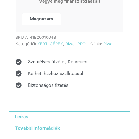
Vegye meg finanszírozással!
(2Ah
akkuval
és
Megnézem
töltővel)
mennyiség
SKU
AT41E2001004B
Kategóriák
KERTI GÉPEK
,
Riwall PRO
Címke
Riwall
Személyes átvétel, Debrecen
Kérheti házhoz szállítással
Biztonságos fizetés
Leírás
További információk