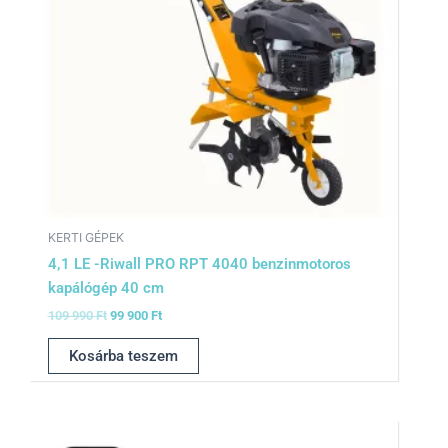
KERTI GÉPEK
4,1 LE -Riwall PRO RPT 4040 benzinmotoros
kapálógép 40 cm
109 990
Ft
99 900
Ft
Kosárba teszem