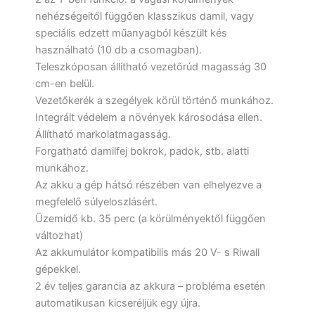
nehézségeitől függően klasszikus damil, vagy
speciális edzett műanyagból készült kés
használható (10 db a csomagban).
Teleszkóposan állítható vezetőrúd magasság 30
cm-en belül.
Vezetőkerék a szegélyek körül történő munkához.
Integrált védelem a növények károsodása ellen.
Állítható markolatmagasság.
Forgatható damilfej bokrok, padok, stb. alatti
munkához.
Az akku a gép hátsó részében van elhelyezve a
megfelelő súlyeloszlásért.
Üzemidő kb. 35 perc (a körülményektől függően
változhat)
Az akkumulátor kompatibilis más 20 V- s Riwall
gépekkel.
2 év teljes garancia az akkura – probléma esetén
automatikusan kicseréljük egy újra.