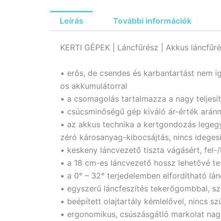
Leírás
További információk
KERTI GÉPEK | Láncfűrész | Akkus láncfűré
• erős, de csendes és karbantartást nem ig
os akkumulátorral
• a csomagolás tartalmazza a nagy teljesít
• csúcsminőségű gép kiváló ár-érték aránn
• az akkus technika a kertgondozás legeg
zéró károsanyag-kibocsájtás, nincs idegesí
• keskeny láncvezető tiszta vágásért, fel-/
• a 18 cm-es láncvezető hossz lehetővé t
• a 0° – 32° terjedelemben elfordítható 
• egyszerű láncfeszítés tekerőgombbal, sz
• beépített olajtartály kémlelővel, nincs 
• ergonomikus, csúszásgátló markolat nag