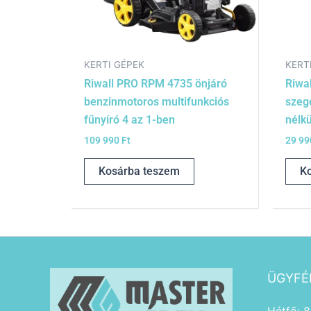
KERTI GÉPEK
KERT
Riwall PRO RPM 4735 önjáró
Riwa
benzinmotoros multifunkciós
szeg
fűnyíró 4 az 1-ben
nélkü
109 990
Ft
29 9
Kosárba teszem
K
ÜGYFÉ