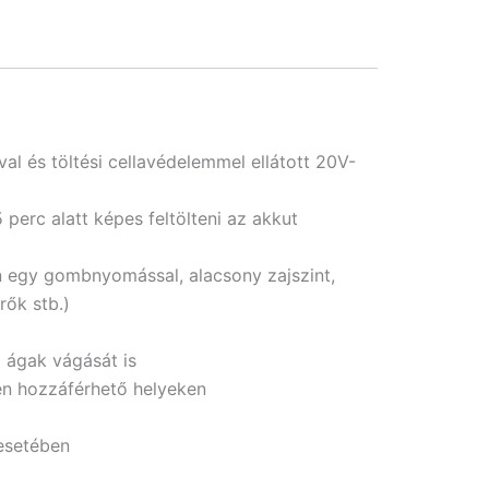
al és töltési cellavédelemmel ellátott 20V-
perc alatt képes feltölteni az akkut
n egy gombnyomással, alacsony zajszint,
rők stb.)
 ágak vágását is
en hozzáférhető helyeken
 esetében