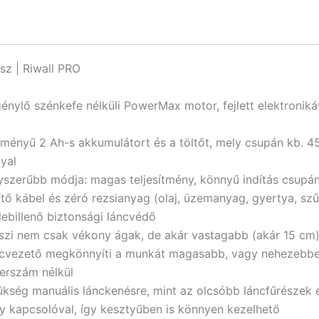
sz | Riwall PRO
énylő szénkefe nélküli PowerMax motor, fejlett elektronikáv
ményű 2 Ah-s akkumulátort és a töltőt, mely csupán kb. 45 
yal
yszerűbb módja: magas teljesítmény, könnyű indítás csupá
tő kábel és zéró rezsianyag (olaj, üzemanyag, gyertya, szű
lebillenő biztonsági láncvédő
eszi nem csak vékony ágak, de akár vastagabb (akár 15 cm)
láncvezető megkönnyíti a munkát magasabb, vagy nehezebb
erszám nélkül
szükség manuális lánckenésre, mint az olcsóbb láncfűrészek
y kapcsolóval, így kesztyűben is könnyen kezelhető