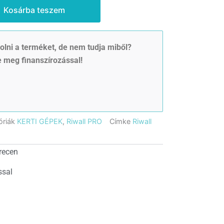
Kosárba teszem
lni a terméket, de nem tudja miből?
 meg finanszírozással!
óriák
KERTI GÉPEK
,
Riwall PRO
Címke
Riwall
recen
ssal