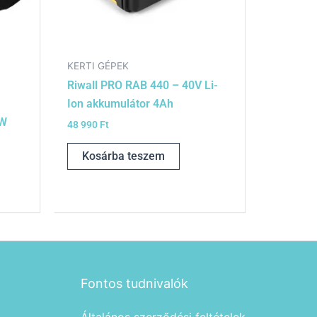
KERTI GÉPEK
Riwall PRO RAB 440 – 40V Li-
Ion akkumulátor 4Ah
 W
48 990
Ft
Kosárba teszem
Fontos tudnivalók