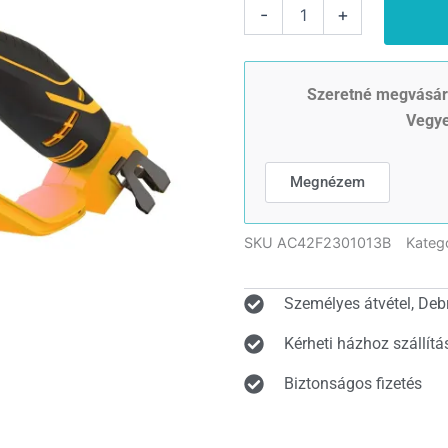
Riwall
-
+
PRO
RAHS
1820i
SET
Szeretné megvásáro
akkus
Vegye
kézi
láncfűrész
20
Megnézem
V
szénkefe
nélküli
SKU
AC42F2301013B
Kateg
motorral
(2Ah
akkuval
Személyes átvétel, Deb
és
töltővel)
Kérheti házhoz szállítá
mennyiség
Biztonságos fizetés