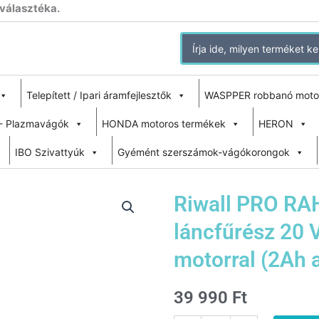
 választéka.
Search
for:
Telepített / Ipari áramfejlesztők
WASPPER robbanó moto
- Plazmavágók
HONDA motoros termékek
HERON
IBO Szivattyúk
Gyémént szerszámok-vágókorongok
Riwall PRO RAH
láncfűrész 20 V
motorral (2Ah a
39 990
Ft