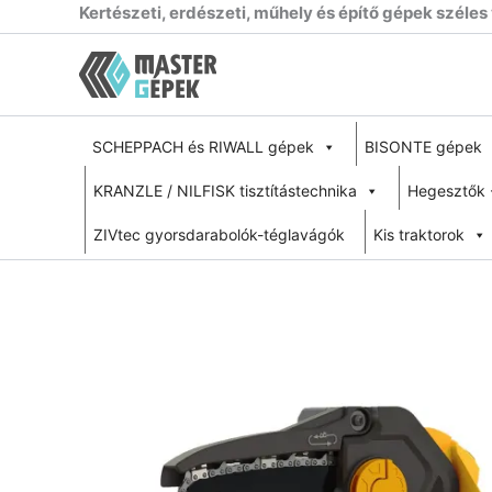
Skip
Kertészeti, erdészeti, műhely és építő gépek széles
to
content
SCHEPPACH és RIWALL gépek
BISONTE gépek
KRANZLE / NILFISK tisztítástechnika
Hegesztők 
ZIVtec gyorsdarabolók-téglavágók
Kis traktorok