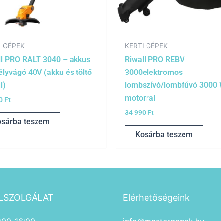
I GÉPEK
KERTI GÉPEK
ll PRO RALT 3040 – akkus
Riwall PRO REBV
élyvágó 40V (akku és töltő
3000elektromos
l)
lombszívó/lombfúvó 3000
motorral
90
Ft
34 990
Ft
osárba teszem
Kosárba teszem
LSZOLGÁLAT
Elérhetőségeink