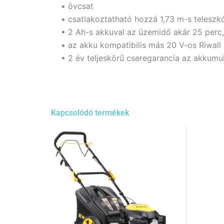
• övcsat
• csatlakoztatható hozzá 1,73 m-s teleszk
• 2 Ah-s akkuval az üzemidő akár 25 perc,
• az akku kompatibilis más 20 V-os Riwal
• 2 év teljeskörű cseregarancia az akkumul
Kapcsolódó termékek