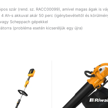
ópos szár (rend. sz. RACC00099), amivel magas ágak is vág
 4 Ah-s akkuval akár 50 perc (igénybevételtől és körülmén
l vagy Scheppach gépekkel
átorra (probléma esetén kicseréljük egy újra)