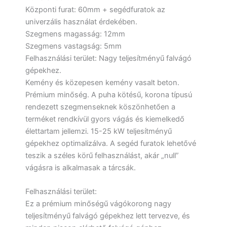
Központi furat: 60mm + segédfuratok az
univerzális használat érdekében.
Szegmens magasság: 12mm
Szegmens vastagság: 5mm
Felhasználási terület: Nagy teljesítményű falvágó
gépekhez.
Kemény és közepesen kemény vasalt beton.
Prémium minőség. A puha kötésű, korona típusú
rendezett szegmenseknek köszönhetően a
terméket rendkívül gyors vágás és kiemelkedő
élettartam jellemzi. 15-25 kW teljesítményű
gépekhez optimalizálva. A segéd furatok lehetővé
teszik a széles körű felhasználást, akár „null”
vágásra is alkalmasak a tárcsák.
Felhasználási terület:
Ez a prémium minőségű vágókorong nagy
teljesítményű falvágó gépekhez lett tervezve, és