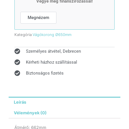
Vegye meg finanszírozással!
mennyiség
Megnézem
Kategória
Vágókorong Ø650mm
Személyes átvétel, Debrecen
Kérheti házhoz szállítással
Biztonságos fizetés
Leírás
Vélemények (0)
Átmérő: 662mm