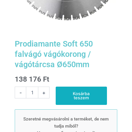
Prodiamante Soft 650
falvágó vágókorong /
vágótárcsa Ø650mm
138 176
Ft
Prodiamante
-
+
Kosárba
Soft
teszem
650
falvágó
vágókorong
/
Szeretné megvásárolni a terméket, de nem
vágótárcsa
tudja miből?
Ø650mm