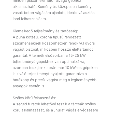
minden piacon elérhető falvágó géphez
alkalmazható. Kemény és közepesen kemény,
vasalt beton vágására ajánlott, ideális választás
ipari felhasználásra.
Kiemelkedő teljesítmény és tartósság:
A puha kötésű, korona típusú rendezett
szegmenseknek köszönhetően rendkívül gyors
vágást biztosít, miközben hosszú élettartamot
garantál. A termék elsősorban a 15-25 kW
teljesítményű gépekhez van optimalizálva,
azonban tesztjeink során már 10 kW-os gépeken
is kiváló teljesítményt nyújtott, garantálva a
hatékony és precíz vágást még a legkeményebb
anyagok esetén is.
Széles körű felhasználás:
A segéd furatok lehetővé teszik a tárcsák széles
körű alkalmazását, és a „nulla” vágás elvégzésére