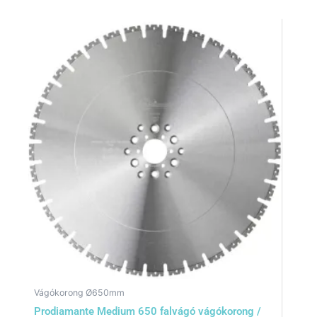
Vágókorong Ø650mm
Prodiamante Medium 650 falvágó vágókorong /