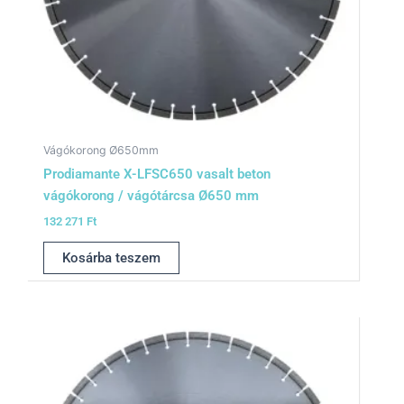
Vágókorong Ø650mm
Prodiamante X-LFSC650 vasalt beton
vágókorong / vágótárcsa Ø650 mm
132 271
Ft
Kosárba teszem