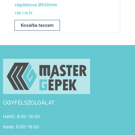
vágótárcsa Ø650mm
138 176
Ft
Kosárba teszem
ÜGYFÉLSZOLGÁLAT
Hétfő: 8:00-16:00
Kedd: 8:00-16:00