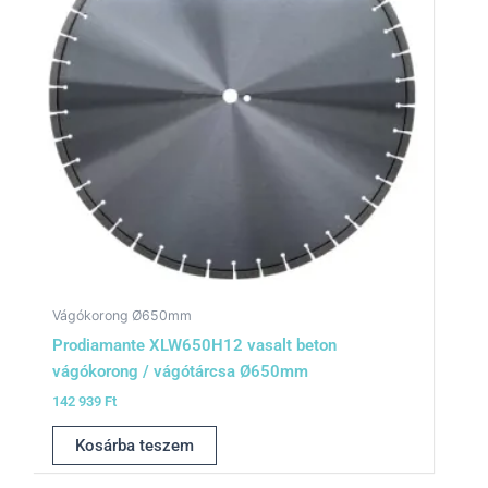
Vágókorong Ø650mm
Prodiamante XLW650H12 vasalt beton
vágókorong / vágótárcsa Ø650mm
142 939
Ft
Kosárba teszem