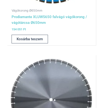
Vágókorong Ø650mm
Prodiamante XLUWS650 falvágó vágókorong /
vágótárcsa Ø650mm
154 051
Ft
Kosárba teszem