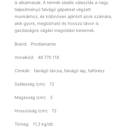
is alkalmasak. A termék ideális választás a nagy
teljesítményű falvágó gépekkel végzett
munkákhoz, és különösen ajánlott azok számára,
akik gyors, megbízható és hosszú távon is
gazdaságos vágási megoldást keresnek.
Brand
:
Prodiamante
Vonalkód
:
48 770 118
Címkék
:
falvágó tárcsa, falvágó lap, falfűrész
Szélesség (cm)
:
72
Magasság (cm)
:
3
Hosszúság (cm)
:
72
Tömeg: 11,3 kg/db