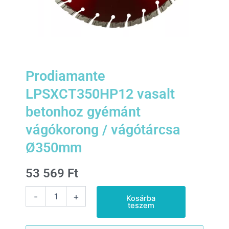
Prodiamante
LPSXCT350HP12 vasalt
betonhoz gyémánt
vágókorong / vágótárcsa
Ø350mm
53 569
Ft
Prodiamante
-
+
Kosárba
LPSXCT350HP12
teszem
vasalt
betonhoz