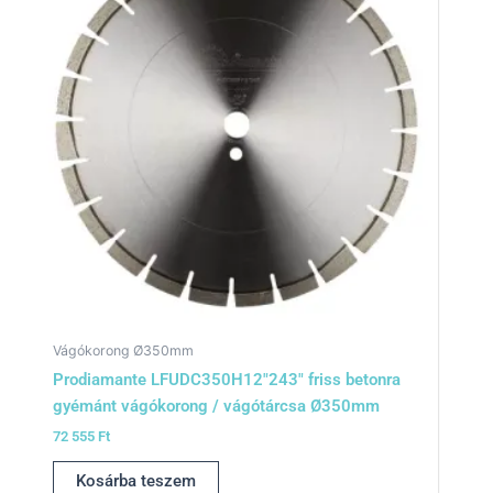
Vágókorong Ø350mm
Prodiamante LFUDC350H12″243″ friss betonra
gyémánt vágókorong / vágótárcsa Ø350mm
72 555
Ft
Kosárba teszem