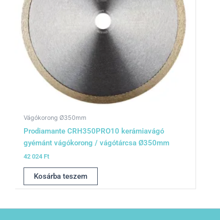
Vágókorong Ø350mm
Prodiamante CRH350PRO10 kerámiavágó
gyémánt vágókorong / vágótárcsa Ø350mm
42 024
Ft
Kosárba teszem