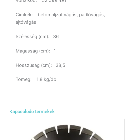
Vonalkód
:
52 599 491
Címkék
:
beton aljzat vágás, padlóvágás,
ajtóvágás
Szélesség (cm)
:
36
Magasság (cm)
:
1
Hosszúság (cm)
:
38,5
Tömeg: 1,8 kg/db
Kapcsolódó termékek