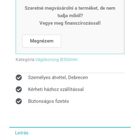
gyémánt
vágókorong
Szeretné megvásárolni a terméket, de nem
/
tudja miből?
vágótárcsa
Vegye meg finanszírozással!
Ø350mm
mennyiség
Megnézem
Kategória
Vágókorong Ø350mm
Személyes átvétel, Debrecen
Kérheti házhoz szállítással
Biztonságos fizetés
Leírás