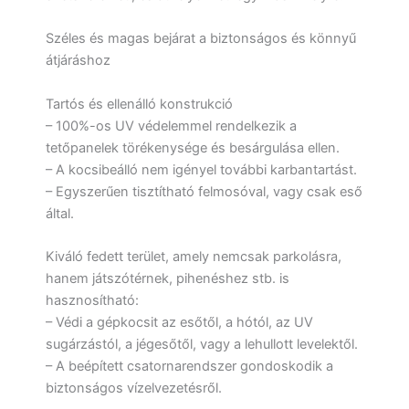
Széles és magas bejárat a biztonságos és könnyű
átjáráshoz
Tartós és ellenálló konstrukció
– 100%-os UV védelemmel rendelkezik a
tetőpanelek törékenysége és besárgulása ellen.
– A kocsibeálló nem igényel további karbantartást.
– Egyszerűen tisztítható felmosóval, vagy csak eső
által.
Kiváló fedett terület, amely nemcsak parkolásra,
hanem játszótérnek, pihenéshez stb. is
hasznosítható:
– Védi a gépkocsit az esőtől, a hótól, az UV
sugárzástól, a jégesőtől, vagy a lehullott levelektől.
– A beépített csatornarendszer gondoskodik a
biztonságos vízelvezetésről.