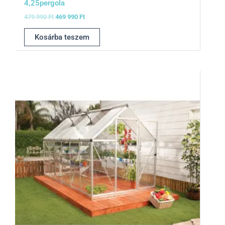
4,25pergola
479 990
Ft
469 990
Ft
Kosárba teszem