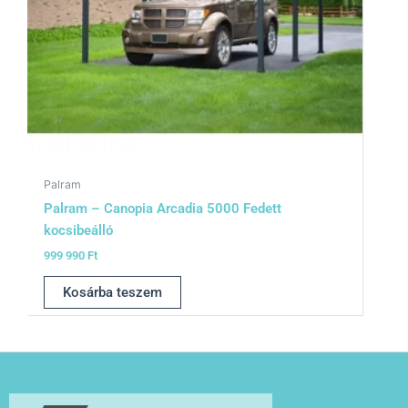
Palram
Palram – Canopia Arcadia 5000 Fedett
kocsibeálló
999 990
Ft
Kosárba teszem