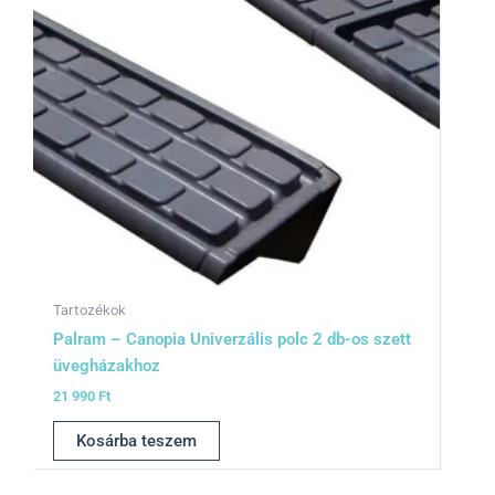
Tartozékok
Palram – Canopia Univerzális polc 2 db-os szett
üvegházakhoz
21 990
Ft
Kosárba teszem