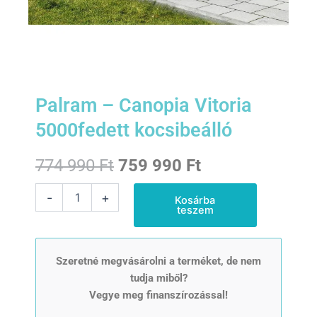
Palram – Canopia Vitoria
5000fedett kocsibeálló
Original
Current
774 990
Ft
759 990
Ft
price
price
Palram
-
+
Kosárba
-
teszem
was:
is:
Canopia
Vitoria
774
759
5000fedett
kocsibeálló
Szeretné megvásárolni a terméket, de nem
990 Ft.
990 Ft.
mennyiség
tudja miből?
Vegye meg finanszírozással!