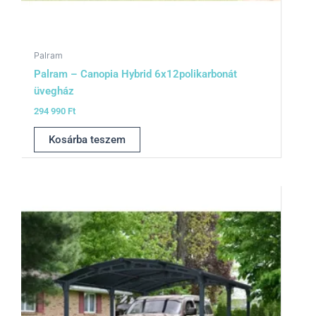
Palram
Palram – Canopia Hybrid 6x12polikarbonát
üvegház
294 990
Ft
Kosárba teszem