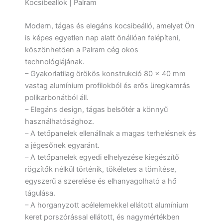
Kocsibeállók | Palram
Modern, tágas és elegáns kocsibeálló, amelyet Ön
is képes egyetlen nap alatt önállóan felépíteni,
köszönhetően a Palram cég okos
technológiájának.
– Gyakorlatilag örökös konstrukció 80 x 40 mm
vastag alumínium profilokból és erős üregkamrás
polikarbonátból áll.
– Elegáns design, tágas belsőtér a könnyű
használhatósághoz.
– A tetőpanelek ellenállnak a magas terhelésnek és
a jégesőnek egyaránt.
– A tetőpanelek egyedi elhelyezése kiegészítő
rögzítők nélkül történik, tökéletes a tömítése,
egyszerű a szerelése és elhanyagolható a hő
tágulása.
– A horganyzott acélelemekkel ellátott alumínium
keret porszórással ellátott, és nagymértékben