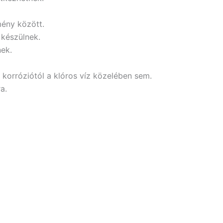
mény között.
 készülnek.
nek.
 korróziótól a klóros víz közelében sem.
a.