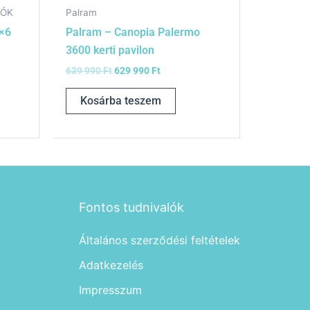
LÓK
Palram
6×6
Palram – Canopia Palermo
3600 kerti pavilon
639 990
Ft
629 990
Ft
Kosárba teszem
Fontos tudnivalók
Általános szerződési feltételek
Adatkezelés
Impresszum