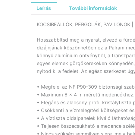
Leírás
További információk
KOCSIBEÁLLÓK, PERGOLÁK, PAVILONOK |
Hosszabbítsd meg a nyarat, élvezd a fürdé
dizájnjának köszönhetően ez a Palram meden
könnyű alumínium öntvényből, a transzpar
egyes elemek görgőkerekeken könnyedén, t
nyitod ki a fedelet. Az egész szerkezet úg
• Megfelel az NF P90-309 biztonsági sza
• Maximum 8 x 4 m méretű medencékhez.
• Elegáns és alacsony profil kristálytiszta 
• Csökkenti a vízmelegítési költségeket és
• A víztiszta oldalpanelek kiváló látható
• Teljesen összecsukható a medence széléi
• Nincs szükség semmilyen sínre, mely ba