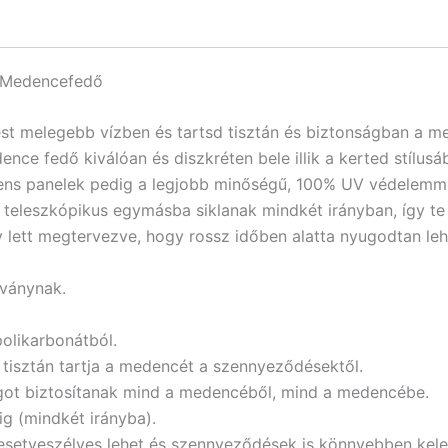
 Medencefedő
st melegebb vízben és tartsd tisztán és biztonságban a me
ce fedő kiválóan és diszkréten bele illik a kerted stílusá
ens panelek pedig a legjobb minőségű, 100% UV védelemmel
eleszkópikus egymásba siklanak mindkét irányban, így te 
y lett megtervezve, hogy rossz időben alatta nyugodtan leh
bványnak.
polikarbonátból.
 tisztán tartja a medencét a szennyeződésektől.
ságot biztosítanak mind a medencéből, mind a medencébe.
g (mindkét irányba).
lesetveszélyes lehet és szennyeződések is könnyebben kel