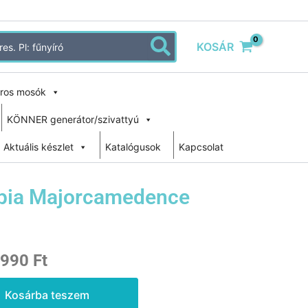
KOSÁR
ros mosók
KÖNNER generátor/szivattyú
Aktuális készlet
Katalógusok
Kapcsolat
pia Majorcamedence
al
Current
 990
Ft
price
Kosárba teszem