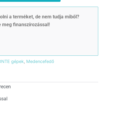
is:
3
lni a terméket, de nem tudja miből?
 meg finanszírozással!
899
.
990 Ft.
ONTE gépek
,
Medencefedő
recen
ssal