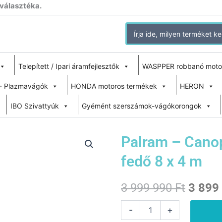
 választéka.
Search
for:
Telepített / Ipari áramfejlesztők
WASPPER robbanó moto
- Plazmavágók
HONDA motoros termékek
HERON
IBO Szivattyúk
Gyémént szerszámok-vágókorongok
Palram – Cano
fedő 8 x 4 m
Origin
3 999 990
Ft
3 899
price
Palram
-
+
-