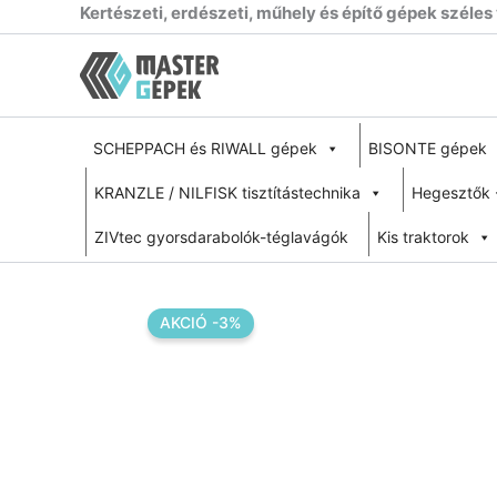
Skip
Kertészeti, erdészeti, műhely és építő gépek széles
to
content
SCHEPPACH és RIWALL gépek
BISONTE gépek
KRANZLE / NILFISK tisztítástechnika
Hegesztők 
ZIVtec gyorsdarabolók-téglavágók
Kis traktorok
AKCIÓ -3%