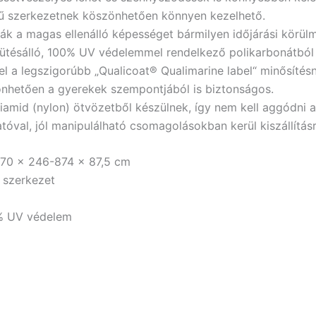
ű szerkezetnek köszönhetően könnyen kezelhető.
ják a magas ellenálló képességet bármilyen időjárási körül
ütésálló, 100% UV védelemmel rendelkező polikarbonátból
l a legszigorúbb „Qualicoat® Qualimarine label“ minősítés
önhetően a gyerekek szempontjából is biztonságos.
amid (nylon) ötvözetből készülnek, így nem kell aggódni a
tóval, jól manipulálható csomagolásokban kerül kiszállításr
470 x 246-874 x 87,5 cm
 szerkezet
 % UV védelem