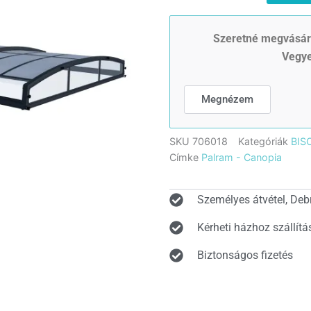
was:
Canopia
Majorcamedence
3
fedő
Szeretné megvásáro
8
Vegye
999
x
4
990 Ft
m
Megnézem
mennyiség
SKU
706018
Kategóriák
BIS
Címke
Palram - Canopia
Személyes átvétel, Deb
Kérheti házhoz szállítá
Biztonságos fizetés