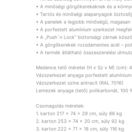
• A minőségi görgőkerekeknek és a könny
• Tartós és minőségi alapanyagok biztosít
• A panelek a legjobb minőségű, magasan 
• A porfestett alumínium szerkezet megfele
• A „Push´n Lock“ biztonsági zárnak kösz
• A görgőkerekek rozsdamentes acél – poli
• A termék átlátható összeszerelési útmuta
Medence tető méretei (H x Sz x M) (cm): 
Vázszerkezet anyaga porfestett alumínium
Vázszerkezet színe antracit (RAL 7016)
Lemezek anyaga (tető) polikarbonát, 100
Csomagolás méretek:
1. karton 217 x 74 x 29 cm, súly 88 kg
2. karton 253 x 74 x 20 cm, súly 92 kg
3. karton 222 x 71 x 18 cm, súly 116 kg