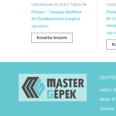
ÜVEGHÁZAK ÉS KERTI TÁROLÓK
ÜVEG
Palram – Canopia Multiline
Palr
6x12polikarbonát üvegház
8×12 
üveg
282 990
Ft
359 
Kosárba teszem
K
ÜGYFÉ
Hétfő: 8
Kedd: 8
Szerda: