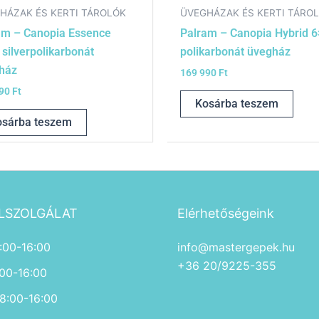
HÁZAK ÉS KERTI TÁROLÓK
ÜVEGHÁZAK ÉS KERTI TÁRO
am – Canopia Essence
Palram – Canopia Hybrid 
silverpolikarbonát
polikarbonát üvegház
ház
169 990
Ft
990
Ft
Kosárba teszem
osárba teszem
LSZOLGÁLAT
Elérhetőségeink
:00-16:00
info@mastergepek.hu
+36 20/9225-355
:00-16:00
 8:00-16:00