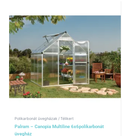
Polikarbonát üvegházak / Télikert
Palram – Canopia Multiline 6x6polikarbonát
üvegház