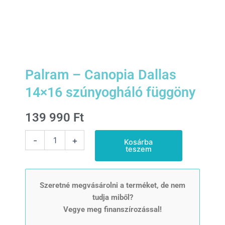
Palram – Canopia Dallas
14×16 szúnyogháló függöny
139 990
Ft
Palram
-
+
Kosárba
-
teszem
Canopia
Dallas
14x16
szúnyogháló
Szeretné megvásárolni a terméket, de nem
függöny
tudja miből?
mennyiség
Vegye meg finanszírozással!