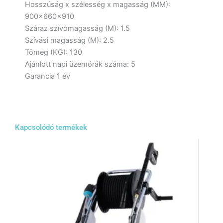
Hosszúság x szélesség x magasság (MM):
900x660x910
Száraz szívómagasság (M): 1.5
Szívási magasság (M): 2.5
Tömeg (KG): 130
Ajánlott napi üzemórák száma: 5
Garancia 1 év
Kapcsolódó termékek