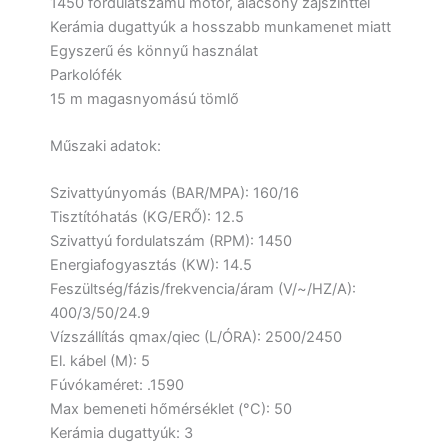
1450 fordulatszámú motor, alacsony zajszinttel
Kerámia dugattyúk a hosszabb munkamenet miatt
Egyszerű és könnyű használat
Parkolófék
15 m magasnyomású tömlő
Műszaki adatok:
Szivattyúnyomás (BAR/MPA): 160/16
Tisztítóhatás (KG/ERŐ): 12.5
Szivattyú fordulatszám (RPM): 1450
Energiafogyasztás (KW): 14.5
Feszültség/fázis/frekvencia/áram (V/~/HZ/A):
400/3/50/24.9
Vízszállítás qmax/qiec (L/ÓRA): 2500/2450
El. kábel (M): 5
Fúvókaméret: .1590
Max bemeneti hőmérséklet (°C): 50
Kerámia dugattyúk: 3