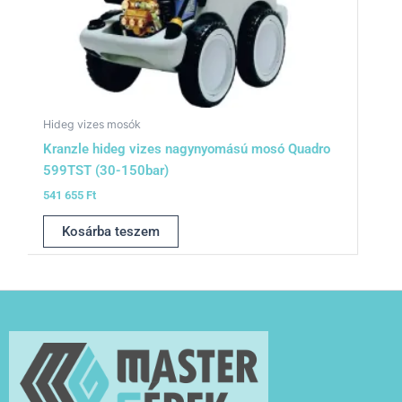
Hideg vizes mosók
Kranzle hideg vizes nagynyomású mosó Quadro
599TST (30-150bar)
541 655
Ft
Kosárba teszem