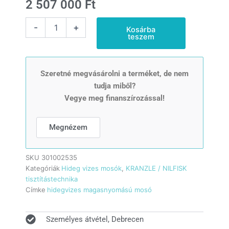
2 507 000
Ft
Nilfisk
-
+
Kosárba
MC
teszem
8P-
160/2500
400/3/50
EU
Szeretné megvásárolni a terméket, de nem
hideg
tudja miből?
vizes
Vegye meg finanszírozással!
magasnyomású
mosó
mennyiség
Megnézem
SKU
301002535
Kategóriák
Hideg vizes mosók
,
KRANZLE / NILFISK
tisztítástechnika
Címke
hidegvizes magasnyomású mosó
Személyes átvétel, Debrecen