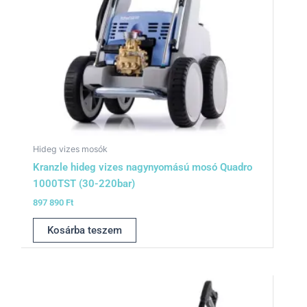
Hideg vizes mosók
Kranzle hideg vizes nagynyomású mosó Quadro
1000TST (30-220bar)
897 890
Ft
Kosárba teszem