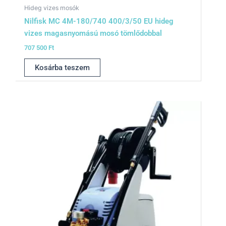
Hideg vizes mosók
Nilfisk MC 4M-180/740 400/3/50 EU hideg
vizes magasnyomású mosó tömlődobbal
707 500
Ft
Kosárba teszem