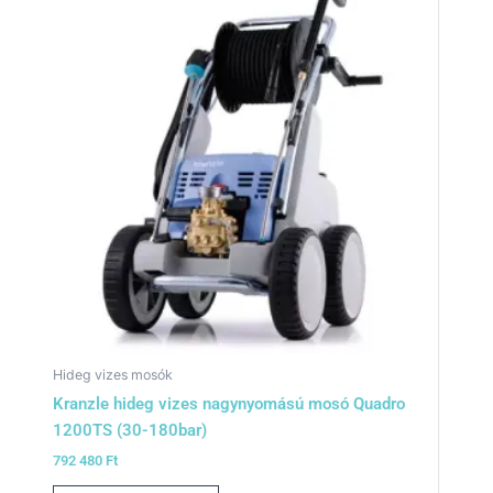
Hideg vizes mosók
Kranzle hideg vizes nagynyomású mosó Quadro
1200TS (30-180bar)
792 480
Ft