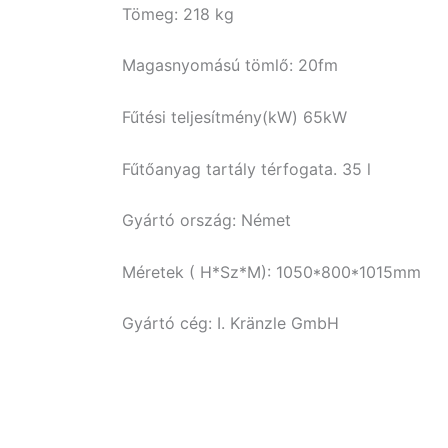
Tömeg: 218 kg
Magasnyomású tömlő: 20fm
Fűtési teljesítmény(kW) 65kW
Fűtőanyag tartály térfogata. 35 l
Gyártó ország: Német
Méretek ( H*Sz*M): 1050*800*1015mm
Gyártó cég: I. Kränzle GmbH