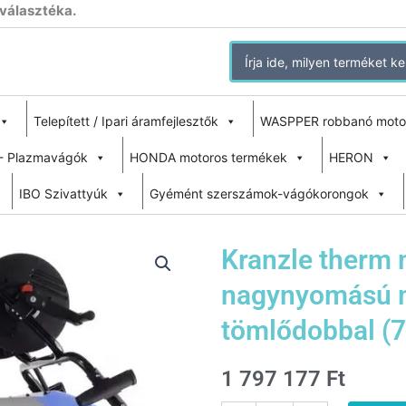
 választéka.
Search
for:
Telepített / Ipari áramfejlesztők
WASPPER robbanó moto
- Plazmavágók
HONDA motoros termékek
HERON
IBO Szivattyúk
Gyémént szerszámok-vágókorongok
Kranzle therm 
nagynyomású 
tömlődobbal (
1 797 177
Ft