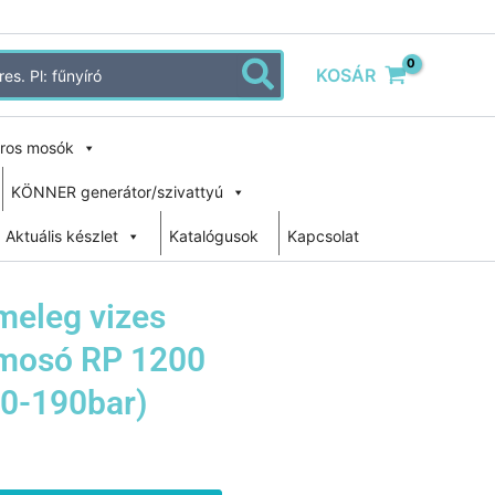
KOSÁR
ros mosók
KÖNNER generátor/szivattyú
Aktuális készlet
Katalógusok
Kapcsolat
meleg vizes
mosó RP 1200
70-190bar)