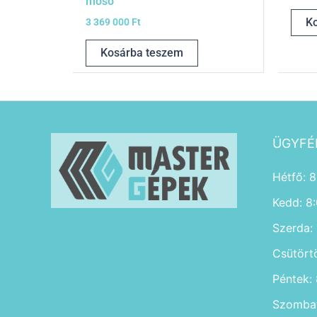
mosó
K
3 369 000
Ft
Kosárba teszem
ÜGYFÉ
Hétfő: 8
Kedd: 8
Szerda:
Csütört
Péntek:
Szombat