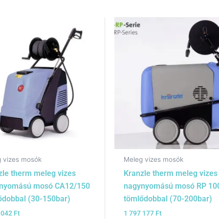
 vizes mosók
Meleg vizes mosók
zle therm meleg vizes
Kranzle therm meleg vizes
nyomású mosó CA12/150
nagynyomású mosó RP 10
ődobbal (30-150bar)
tömlődobbal (70-200bar)
 042
Ft
1 797 177
Ft