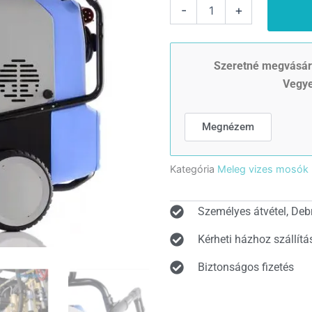
Kranzle
-
+
therm
meleg
vizes
nagynyomású
Szeretné megvásáro
mosó
Vegye
RP
1200
tömlődobbal
Megnézem
(70-
190bar)
mennyiség
Kategória
Meleg vizes mosók
Személyes átvétel, Deb
Kérheti házhoz szállítá
Biztonságos fizetés