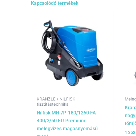
Kapcsolódó termékek
KRANZLE / NILFISK
Meleg
tisztítástechnika
Kran
Nilfisk MH 7P-180/1260 FA
nagy
400/3/50 EU Prémium
töml
melegvizes magasnyomású
1 352