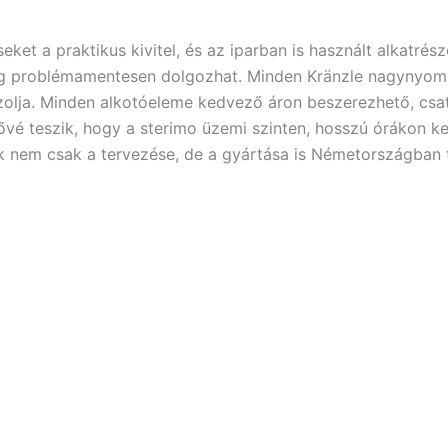
 a praktikus kivitel, és az iparban is használt alkatrésze
ig problémamentesen dolgozhat. Minden Kränzle nagynyomá
zolja. Minden alkotóeleme kedvező áron beszerezhető, csa
vé teszik, hogy a sterimo üzemi szinten, hosszú órákon k
k nem csak a tervezése, de a gyártása is Németországban t