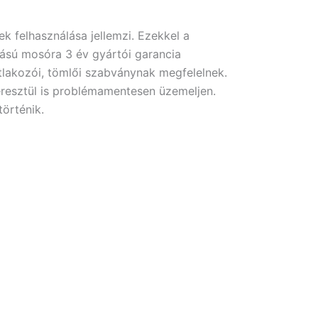
k felhasználása jellemzi. Ezekkel a
sú mosóra 3 év gyártói garancia
tlakozói, tömlői szabványnak megfelelnek.
eresztül is problémamentesen üzemeljen.
örténik.