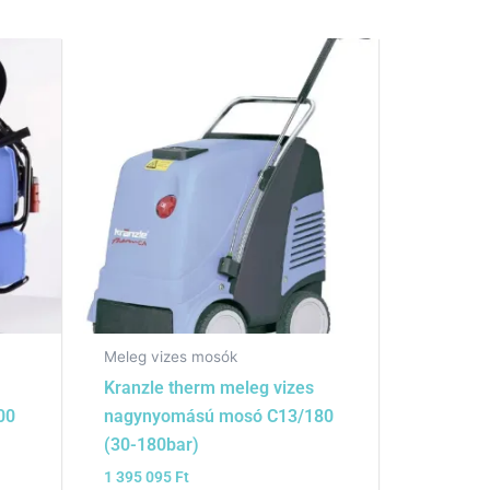
Meleg vizes mosók
Kranzle therm meleg vizes
00
nagynyomású mosó C13/180
(30-180bar)
1 395 095
Ft