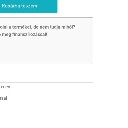
Kosárba teszem
lni a terméket, de nem tudja miből?
 meg finanszírozással!
recen
ssal