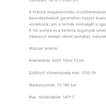
A Kränzle magasnyomású mosóberendezéseket
berendezésekkel garantáltan hosszú évek
vonatkozik, ami a termék minőségét is iga
A réz pumpa és a kerámia dugattyúk lehető
Válasszon eredeti német terméket, melyne
Műszaki adatok:
Áramellátás: 400V 50Hz 13,5A
Szállított vízmennyiség max: 1200 l/h
Munkanyomás: 70-190 bar
Max. hőmérséklet: 140º C