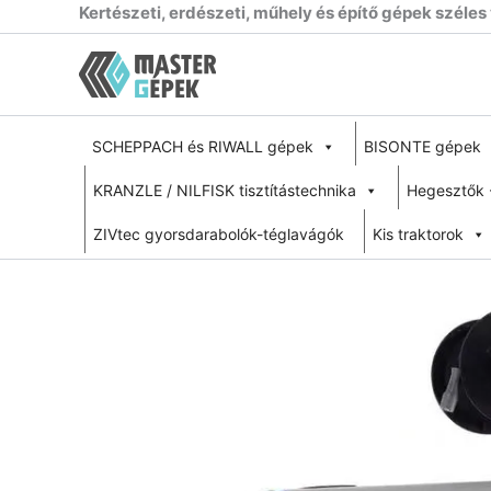
Skip
Kertészeti, erdészeti, műhely és építő gépek széles
to
content
SCHEPPACH és RIWALL gépek
BISONTE gépek
KRANZLE / NILFISK tisztítástechnika
Hegesztők 
ZIVtec gyorsdarabolók-téglavágók
Kis traktorok