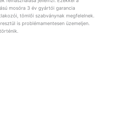
k felhasználása jellemzi. Ezekkel a
sú mosóra 3 év gyártói garancia
tlakozói, tömlői szabványnak megfelelnek.
eresztül is problémamentesen üzemeljen.
örténik.