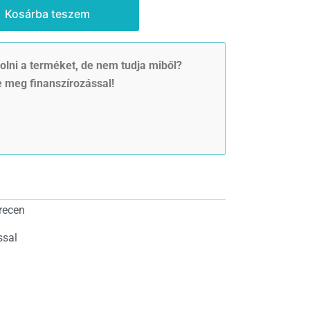
Kosárba teszem
lni a terméket, de nem tudja miből?
 meg finanszírozással!
recen
ssal