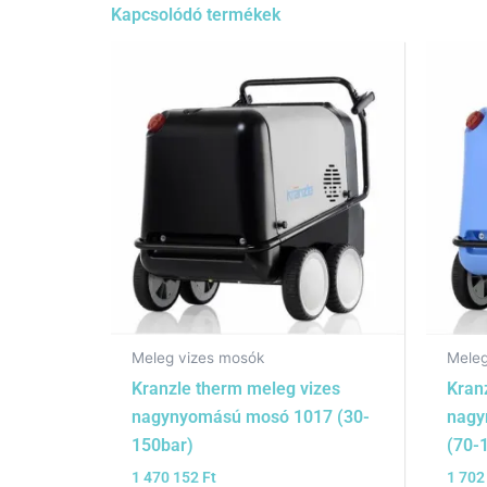
Kapcsolódó termékek
Meleg vizes mosók
Meleg
Kranzle therm meleg vizes
Kran
nagynyomású mosó 1017 (30-
nagy
150bar)
(70-
1 470 152
Ft
1 702