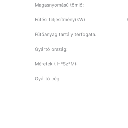
Magasnyomású tömlő: 2
Fűtési teljesítmény(kW) 6
Fűtőanyag tartály térfogata. 
Gyártó ország: N
Méretek ( H*Sz*M): 1050
Gyártó cég: I. Krän