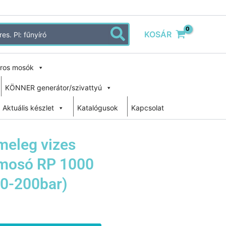
KOSÁR
ros mosók
KÖNNER generátor/szivattyú
Aktuális készlet
Katalógusok
Kapcsolat
meleg vizes
mosó RP 1000
70-200bar)