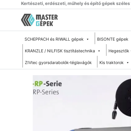
Skip
Kertészeti, erdészeti, műhely és építő gépek széles
to
content
SCHEPPACH és RIWALL gépek
BISONTE gépek
KRANZLE / NILFISK tisztítástechnika
Hegesztők 
ZIVtec gyorsdarabolók-téglavágók
Kis traktorok