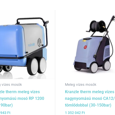
 vizes mosók
Meleg vizes mosók
zle therm meleg vizes
Kranzle therm meleg vizes
nyomású mosó RP 1200
nagynyomású mosó CA12/
190bar)
tömlődobbal (30-150bar)
 943
Ft
1 352 042
Ft