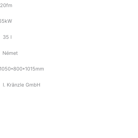
0fm
5kW
35 l
émet
*800*1015mm
zle GmbH