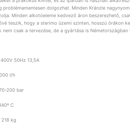
 a praktikus kivitel, és az iparban is használt alkatrésze
ig problémamentesen dolgozhat. Minden Kränzle nagynyomá
zolja. Minden alkotóeleme kedvező áron beszerezhető, csa
vé teszik, hogy a sterimo üzemi szinten, hosszú órákon k
k nem csak a tervezése, de a gyártása is Németországban t
0Hz 13,5A
00 l/h
0 bar
0º C
kg