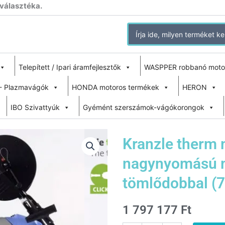
 választéka.
Search
for:
Telepített / Ipari áramfejlesztők
WASPPER robbanó moto
- Plazmavágók
HONDA motoros termékek
HERON
IBO Szivattyúk
Gyémént szerszámok-vágókorongok
Kranzle therm 
nagynyomású 
tömlődobbal (
1 797 177
Ft