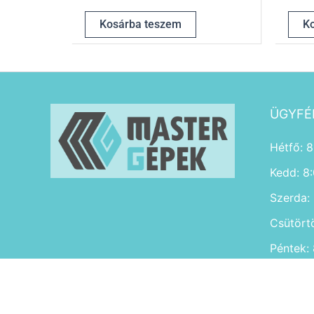
Kosárba teszem
K
ÜGYFÉ
Hétfő: 8
Kedd: 8
Szerda:
Csütört
Péntek:
Szombat