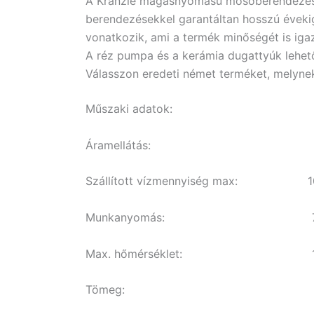
A Kränzle magasnyomású mosóberendezéseket
berendezésekkel garantáltan hosszú évek
vonatkozik, ami a termék minőségét is iga
A réz pumpa és a kerámia dugattyúk lehető
Válasszon eredeti német terméket, melyne
Műszaki adatok:
Áramellátás: 400V 5
Szállított vízmennyiség max: 10
Munkanyomás: 70-20
Max. hőmérséklet: 14
Tömeg: 218 