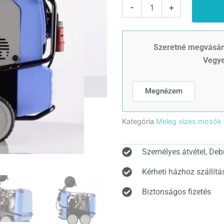
Kranzle
-
+
therm
meleg
vizes
nagynyomású
Szeretné megvásáro
mosó
Vegye
RP
1000
tömlődobbal
Megnézem
(70-
200bar)
mennyiség
Kategória
Meleg vizes mosók
Személyes átvétel, Deb
Kérheti házhoz szállítá
Biztonságos fizetés