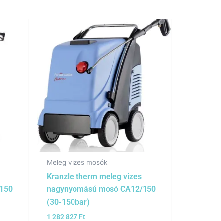
Meleg vizes mosók
Kranzle therm meleg vizes
150
nagynyomású mosó CA12/150
(30-150bar)
1 282 827
Ft