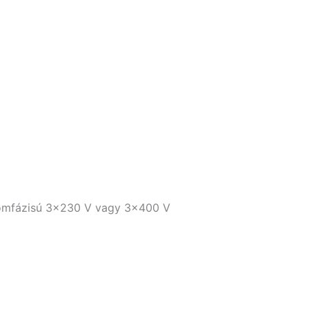
áromfázisú 3×230 V vagy 3×400 V