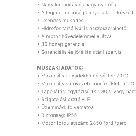
• Nagy kapacitás és nagy nyomás
• A legjobb minőségű anyagokból készült
• Csendes működés
• Hidrofor tartállyal is összeszerelhető
• A motor hővédelemmel ellátva
• 36 hónap garancia
• Garanciális és jótállás utáni szerviz
MŰSZAKI ADATOK:
• Maximális folyadékhőmérséklet: 70°C
• Maximális környezeti hőmérséklet: 50°C
• Tápellátás: egyfázisú 1x 230 V vagy h
• Szigetelési osztály: F
• Üzemmód: folyamatos
• Biztonság: IP55
• Motor fordulatszám: 2850 ford./perc