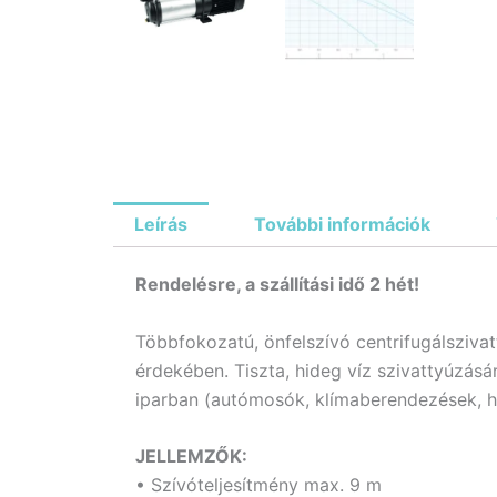
Leírás
További információk
Rendelésre, a szállítási idő 2 hét!
Többfokozatú, önfelszívó centrifugálsziva
érdekében. Tiszta, hideg víz szivattyúzásá
iparban (autómosók, klímaberendezések, h
JELLEMZŐK:
• Szívóteljesítmény max. 9 m