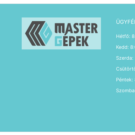
ÜGYFÉ
Hétfő: 8
Kedd: 8
Szerda:
Csütört
Péntek:
Szombat