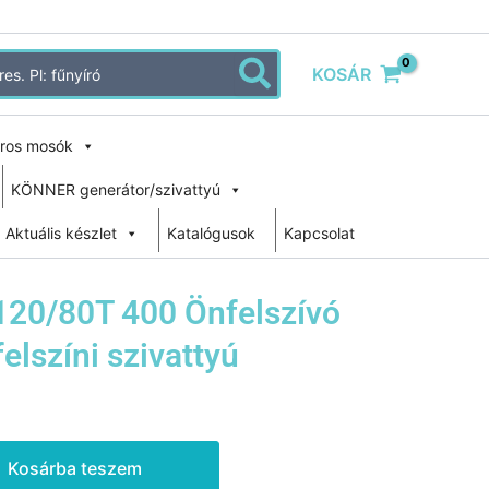
KOSÁR
ros mosók
KÖNNER generátor/szivattyú
Aktuális készlet
Katalógusok
Kapcsolat
20/80T 400 Önfelszívó
felszíni szivattyú
Kosárba teszem