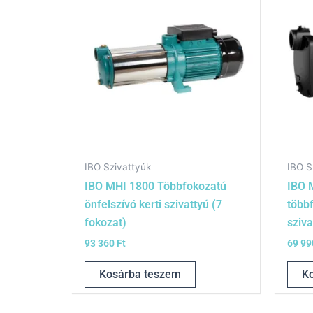
IBO Szivattyúk
IBO S
IBO MHI 1800 Többfokozatú
IBO 
önfelszívó kerti szivattyú (7
többf
fokozat)
sziva
93 360
Ft
69 9
Kosárba teszem
K