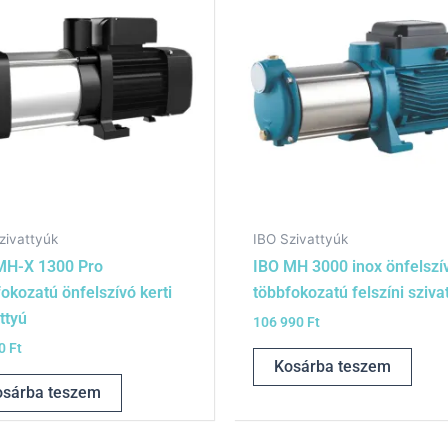
zivattyúk
IBO Szivattyúk
MH-X 1300 Pro
IBO MH 3000 inox önfelszí
okozatú önfelszívó kerti
többfokozatú felszíni sziva
ttyú
106 990
Ft
90
Ft
Kosárba teszem
osárba teszem