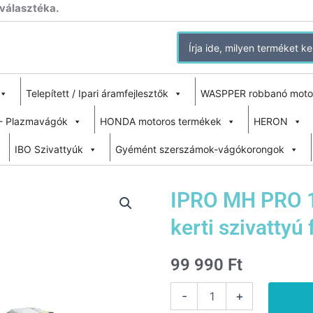
 választéka.
Search
for:
Telepített / Ipari áramfejlesztők
WASPPER robbanó moto
- Plazmavágók
HONDA motoros termékek
HERON
IBO Szivattyúk
Gyémént szerszámok-vágókorongok
IPRO MH PRO 1
kerti szivattyú 
99 990
Ft
IPRO
-
+
MH