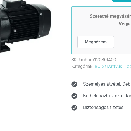
PRO
120/80T
400
Szeretné megvásáro
Önfelszívó
Vegye
kerti
szivattyú
felszíni
Megnézem
szivattyú
mennyiség
SKU
mhpro12080t400
Kategóriák
IBO Szivattyúk
,
Töb
Személyes átvétel, Deb
Kérheti házhoz szállítá
Biztonságos fizetés