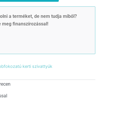
lni a terméket, de nem tudja miből?
 meg finanszírozással!
bfokozatú kerti szivattyúk
recen
ssal