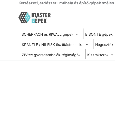
Skip
Kertészeti, erdészeti, műhely és építő gépek széles
to
content
SCHEPPACH és RIWALL gépek
BISONTE gépek
KRANZLE / NILFISK tisztítástechnika
Hegesztők 
ZIVtec gyorsdarabolók-téglavágók
Kis traktorok