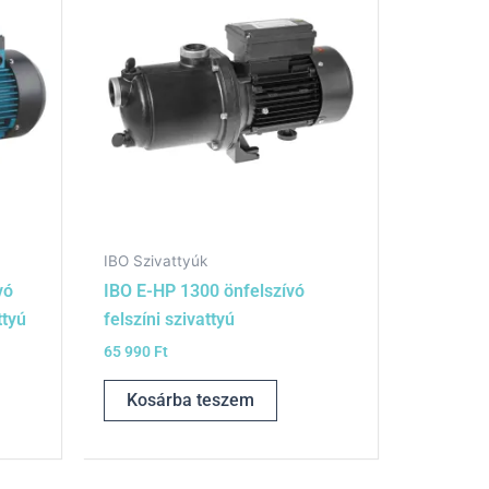
IBO Szivattyúk
vó
IBO E-HP 1300 önfelszívó
ttyú
felszíni szivattyú
65 990
Ft
Kosárba teszem