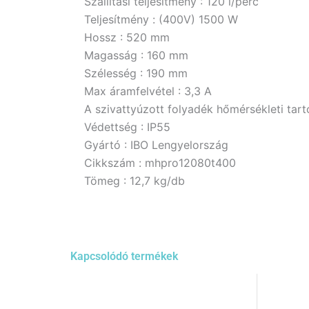
Szállítási teljesítmény : 120 l/perc
Teljesítmény : (400V) 1500 W
Hossz : 520 mm
Magasság : 160 mm
Szélesség : 190 mm
Max áramfelvétel : 3,3 A
A szivattyúzott folyadék hőmérsékleti tar
Védettség : IP55
Gyártó : IBO Lengyelország
Cikkszám : mhpro12080t400
Tömeg : 12,7 kg/db
Kapcsolódó termékek