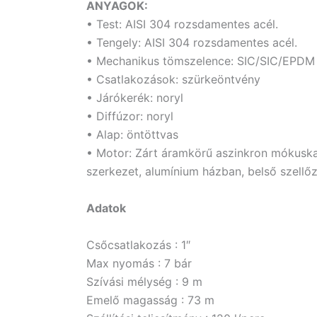
ANYAGOK:
• Test: AISI 304 rozsdamentes acél.
• Tengely: AISI 304 rozsdamentes acél.
• Mechanikus tömszelence: SIC/SIC/EPDM
• Csatlakozások: szürkeöntvény
• Járókerék: noryl
• Diffúzor: noryl
• Alap: öntöttvas
• Motor: Zárt áramkörű aszinkron mókuska
szerkezet, alumínium házban, belső szellőz
Adatok
Csőcsatlakozás : 1″
Max nyomás : 7 bár
Szívási mélység : 9 m
Emelő magasság : 73 m