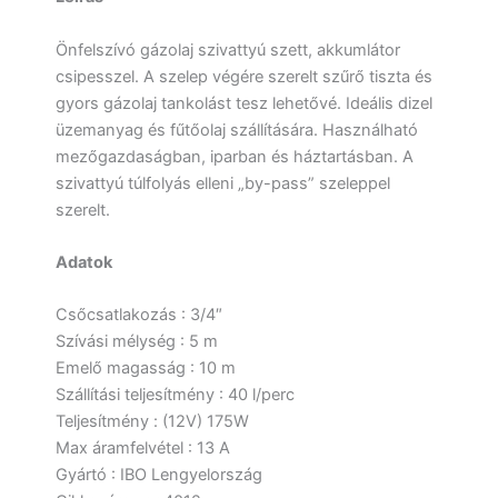
Önfelszívó gázolaj szivattyú szett, akkumlátor
csipesszel. A szelep végére szerelt szűrő tiszta és
gyors gázolaj tankolást tesz lehetővé. Ideális dizel
üzemanyag és fűtőolaj szállítására. Használható
mezőgazdaságban, iparban és háztartásban. A
szivattyú túlfolyás elleni „by-pass” szeleppel
szerelt.
Adatok
Csőcsatlakozás : 3/4″
Szívási mélység : 5 m
Emelő magasság : 10 m
Szállítási teljesítmény : 40 l/perc
Teljesítmény : (12V) 175W
Max áramfelvétel : 13 A
Gyártó : IBO Lengyelország