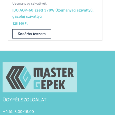
Üzemanyag szivattyúk
IBO AOP-60 szett 370W Üzemanyag szivattyú ,
gázolaj szivattyú
128 860
Ft
Kosárba teszem
ÜGYFÉLSZOLGÁLAT
Hétfő: 8:00-16:00