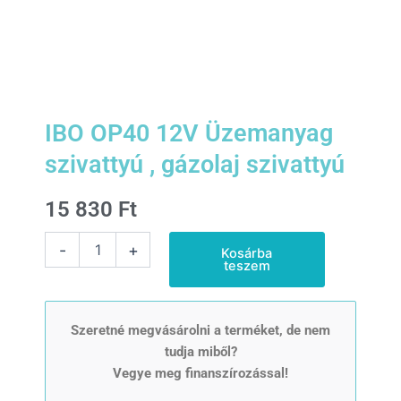
IBO OP40 12V Üzemanyag
szivattyú , gázolaj szivattyú
15 830
Ft
IBO
-
+
Kosárba
OP40
teszem
12V
Üzemanyag
szivattyú
,
Szeretné megvásárolni a terméket, de nem
gázolaj
tudja miből?
szivattyú
Vegye meg finanszírozással!
mennyiség