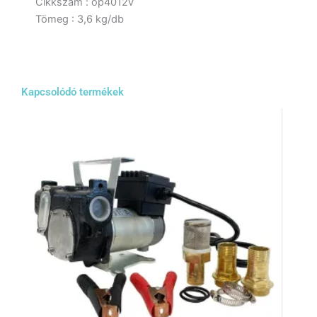
Cikkszám : op4012v
Tömeg : 3,6 kg/db
Kapcsolódó termékek