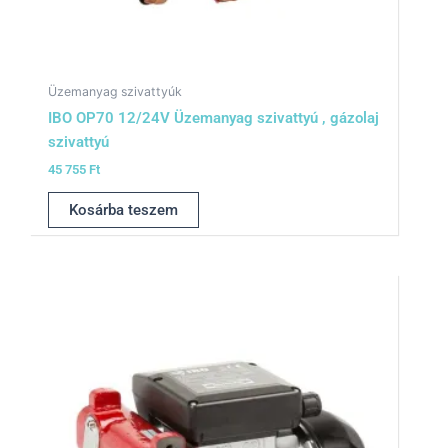
Üzemanyag szivattyúk
IBO OP70 12/24V Üzemanyag szivattyú , gázolaj
szivattyú
45 755
Ft
Kosárba teszem