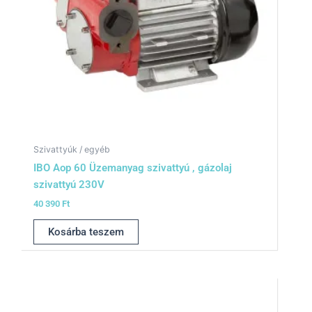
Szivattyúk / egyéb
IBO Aop 60 Üzemanyag szivattyú , gázolaj
szivattyú 230V
40 390
Ft
Kosárba teszem