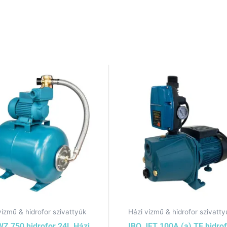
vízmű & hidrofor szivattyúk
Házi vízmű & hidrofor szivatty
WZ 750 hidrofor 24L Házi
IBO JET 100A (a) TF hidro