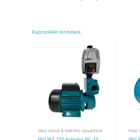
Kapcsolódó termékek
Házi vízmű & hidrofor szivattyúk
Házi 
IBO WZ 750 hidrofor PC-15
IBO 