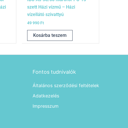
ázi
szett Házi vízmű – Házi
vízellátó szivattyú
49 990
Ft
Kosárba teszem
Fontos tudnivalók
Általános szerződési feltételek
Adatkezelés
Impresszum