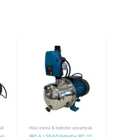
úk
Házi vízmű & hidrofor szivattyúk
for
IBO AJ 50/60 hidrofor PC-15