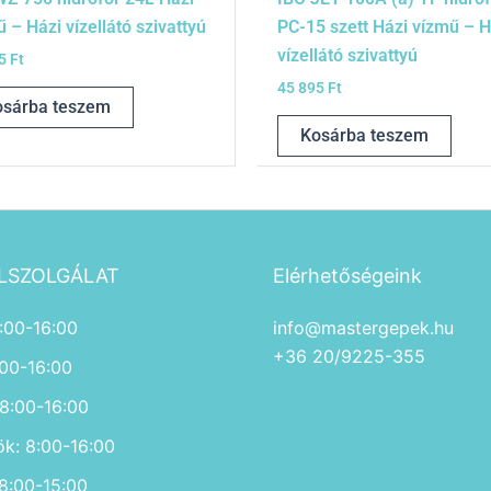
 – Házi vízellátó szivattyú
PC-15 szett Házi vízmű – H
vízellátó szivattyú
65
Ft
45 895
Ft
osárba teszem
Kosárba teszem
LSZOLGÁLAT
Elérhetőségeink
:00-16:00
info@mastergepek.hu
+36 20/9225-355
:00-16:00
 8:00-16:00
ök: 8:00-16:00
 8:00-15:00