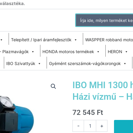
 választéka.
Search
for:
Telepített / Ipari áramfejlesztők
WASPPER robbanó moto
- Plazmavágók
HONDA motoros termékek
HERON
IBO Szivattyúk
Gyémént szerszámok-vágókorongok
IBO MHI 1300 h
Házi vízmű – Há
72 545
Ft
IBO
-
+
MHI