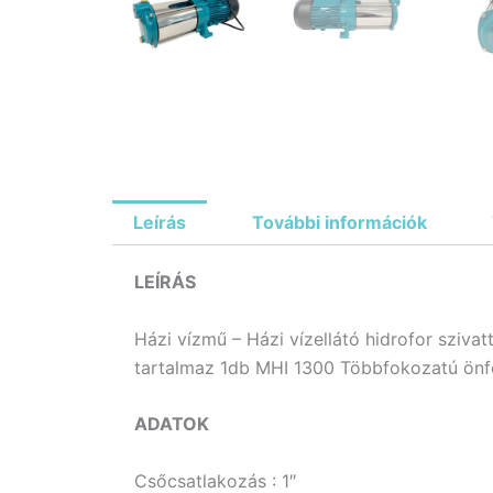
Leírás
További információk
LEÍRÁS
Házi vízmű – Házi vízellátó hidrofor szivat
tartalmaz 1db MHI 1300 Többfokozatú önfels
ADATOK
Csőcsatlakozás : 1″