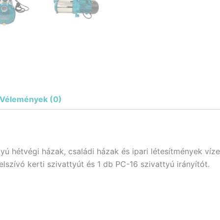
Vélemények (0)
tyú hétvégi házak, családi házak és ipari létesítmények vízel
zívó kerti szivattyút és 1 db PC-16 szivattyú irányítót.