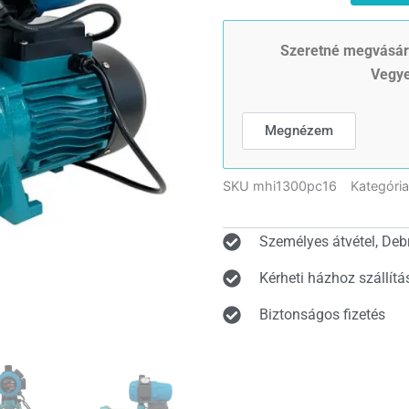
1300
hidrofor
PC-
Szeretné megvásáro
16
Vegye
szett
Házi
vízmű
Megnézem
-
Házi
vízellátó
SKU
mhi1300pc16
Kategória
szivattyú
mennyiség
Személyes átvétel, Deb
Kérheti házhoz szállítá
Biztonságos fizetés