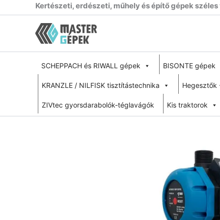
Skip
Kertészeti, erdészeti, műhely és építő gépek széles
to
content
SCHEPPACH és RIWALL gépek
BISONTE gépek
KRANZLE / NILFISK tisztítástechnika
Hegesztők 
ZIVtec gyorsdarabolók-téglavágók
Kis traktorok