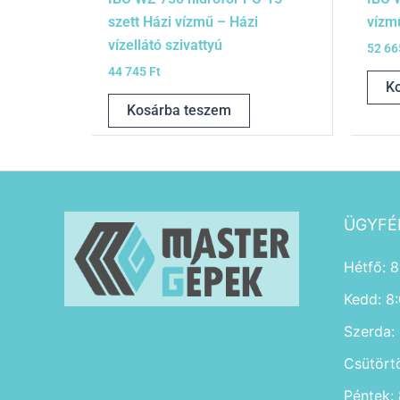
szett Házi vízmű – Házi
vízmű
vízellátó szivattyú
52 6
44 745
Ft
K
Kosárba teszem
ÜGYFÉ
Hétfő: 8
Kedd: 8
Szerda:
Csütört
Péntek: