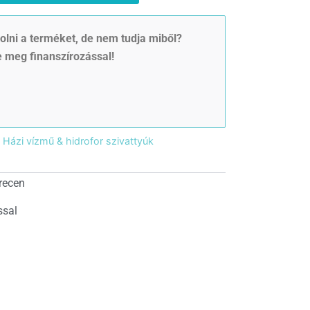
lni a terméket, de nem tudja miből?
 meg finanszírozással!
Házi vízmű & hidrofor szivattyúk
recen
ssal