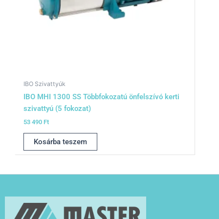
IBO Szivattyúk
IBO MHI 1300 SS Többfokozatú önfelszívó kerti
szivattyú (5 fokozat)
53 490
Ft
Kosárba teszem