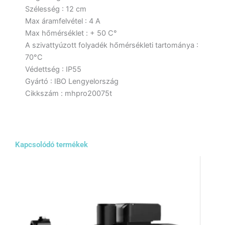
Szélesség : 12 cm
Max áramfelvétel : 4 A
Max hőmérséklet : + 50 C°
A szivattyúzott folyadék hőmérsékleti tartománya :
70°C
Védettség : IP55
Gyártó : IBO Lengyelország
Cikkszám : mhpro20075t
Kapcsolódó termékek