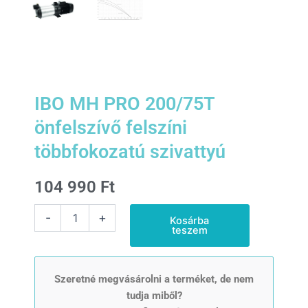
IBO MH PRO 200/75T
önfelszívő felszíni
többfokozatú szivattyú
104 990
Ft
IBO
-
+
Kosárba
MH
teszem
PRO
200/75T
önfelszívő
felszíni
Szeretné megvásárolni a terméket, de nem
többfokozatú
tudja miből?
szivattyú