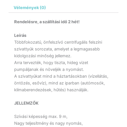
Vélemények (0)
Rendelésre, a szállítási idő 2 hét!
Leírás
Többfokozatú, önfelszívó centrifugális felszíni
szivattyúk sorozata, amelyet a legmagasabb
kidolgozási minőség jellemez.
Arra tervezték, hogy tiszta, hideg vizet
pumpáljanak és növeljék a nyomást.
A szivattyúkat mind a háztartásokban (vízellátás,
öntözés, esővíz), mind az iparban (autómosók,
klímaberendezések, hűtés) használják.
JELLEMZŐK
Szívási képesség max. 9 m,
Nagy teljesítmény és nagy nyomás,