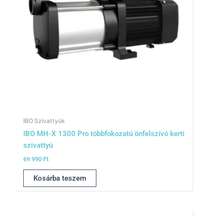
IBO Szivattyúk
IBO MH-X 1300 Pro többfokozatú önfelszívó kerti
szivattyú
69 990
Ft
Kosárba teszem