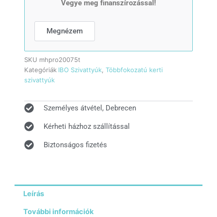
Vegye meg finanszírozással!
mennyiség
Megnézem
SKU
mhpro20075t
Kategóriák
IBO Szivattyúk
,
Többfokozatú kerti
szivattyúk
Személyes átvétel, Debrecen
Kérheti házhoz szállítással
Biztonságos fizetés
Leírás
További információk