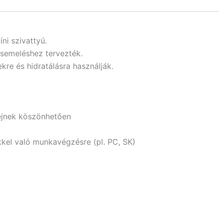
íni szivattyú.
ásemeléshez tervezték.
ekre és hidratálásra használják.
ejnek köszönhetően
kkel való munkavégzésre (pl. PC, SK)