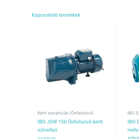
Kapcsolódó termékek
Kerti szivattyúk (Önfelszívó)
IBO S
IBO JSW 150 Önfelszívó kerti
IBO 
szivattyú
mélys
sziva