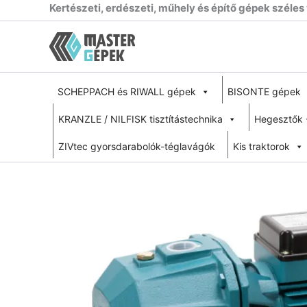
Skip
Kertészeti, erdészeti, műhely és építő gépek széles
to
content
SCHEPPACH és RIWALL gépek
BISONTE gépek
KRANZLE / NILFISK tisztítástechnika
Hegesztők 
ZIVtec gyorsdarabolók-téglavágók
Kis traktorok