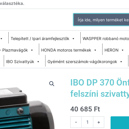
 választéka.
Search
for:
Telepített / Ipari áramfejlesztők
WASPPER robbanó moto
- Plazmavágók
HONDA motoros termékek
HERON
IBO Szivattyúk
Gyémént szerszámok-vágókorongok
IBO DP 370 Önf
felszíni szivatt
40 685
Ft
IBO
-
+
DP