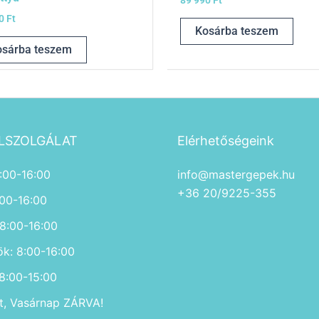
89 990
Ft
90
Ft
Kosárba teszem
osárba teszem
LSZOLGÁLAT
Elérhetőségeink
:00-16:00
info@mastergepek.hu
+36 20/9225-355
:00-16:00
 8:00-16:00
ök: 8:00-16:00
 8:00-15:00
, Vasárnap ZÁRVA!