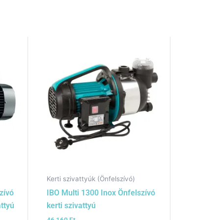
Kerti szivattyúk (Önfelszívó)
zívó
IBO Multi 1300 Inox Önfelszívó
attyú
kerti szivattyú