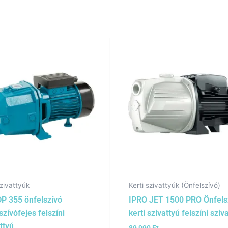
zivattyúk
Kerti szivattyúk (Önfelszívó)
DP 355 önfelszívó
IPRO JET 1500 PRO Önfels
zívófejes felszíni
kerti szivattyú felszíni sziv
ttyú