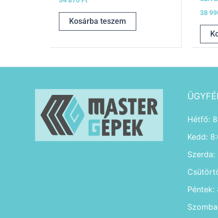
34 870
Ft
38 9
Kosárba teszem
K
ÜGYFÉ
Hétfő: 8
Kedd: 8
Szerda:
Csütört
Péntek:
Szombat