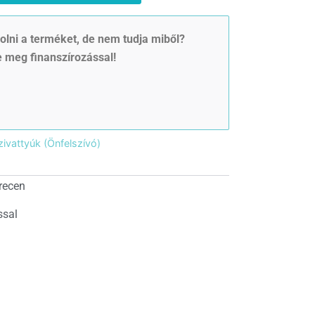
lni a terméket, de nem tudja miből?
 meg finanszírozással!
szivattyúk (Önfelszívó)
recen
ssal