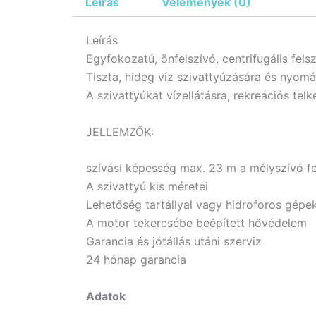
Leírás
Vélemények (0)
Leírás
Egyfokozatú, önfelszívó, centrifugális felsz
Tiszta, hideg víz szivattyúzására és nyom
A szivattyúkat vízellátásra, rekreációs telk
JELLEMZŐK:
szívási képesség max. 23 m a mélyszívó f
A szivattyú kis méretei
Lehetőség tartállyal vagy hidroforos gépe
A motor tekercsébe beépített hővédelem
Garancia és jótállás utáni szerviz
24 hónap garancia
Adatok