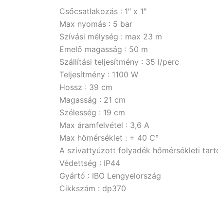
Csőcsatlakozás : 1″ x 1″
Max nyomás : 5 bar
Szívási mélység : max 23 m
Emelő magasság : 50 m
Szállítási teljesítmény : 35 l/perc
Teljesítmény : 1100 W
Hossz : 39 cm
Magasság : 21 cm
Szélesség : 19 cm
Max áramfelvétel : 3,6 A
Max hőmérséklet : + 40 C°
A szivattyúzott folyadék hőmérsékleti tar
Védettség : IP44
Gyártó : IBO Lengyelország
Cikkszám : dp370