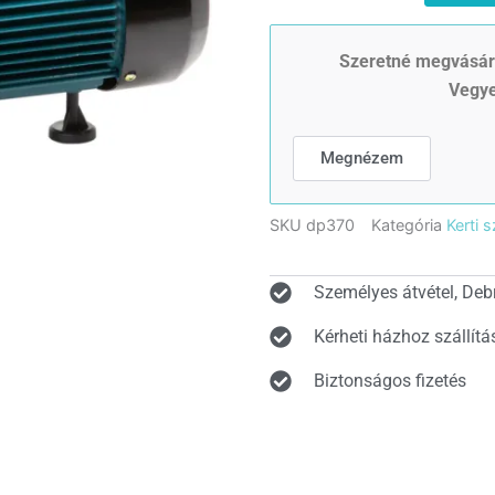
370
Önfelszívó
mélyszívófejes
Szeretné megvásáro
felszíni
Vegye
szivattyú
mennyiség
Megnézem
SKU
dp370
Kategória
Kerti 
Személyes átvétel, Deb
Kérheti házhoz szállítá
Biztonságos fizetés