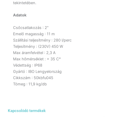
tekintetében.
Adatok
Csőcsatlakozás : 2″
Emelő magasság : 11 m
Szállítási teljesítmény : 280 l/perc
Teljesítmény : (230V) 450 W
Max áramfelvétel : 2,3 A
Max hőmérséklet : + 35 C°
Védettség : IP68
Gyártó : IBO Lengyelország
Cikkszám : 50kbfu045
Tömeg : 11,9 kg/db
Kapcsolódó termékek