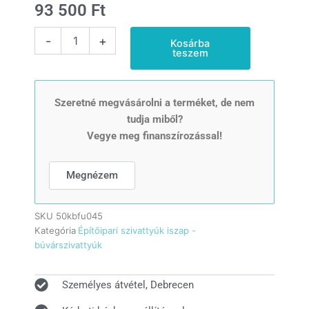
93 500
Ft
IBO
-
+
Kosárba
50-
teszem
KBFU-
0,45
Építőipari
szivattyú
Szeretné megvásárolni a terméket, de nem
mennyiség
tudja miből?
Vegye meg finanszírozással!
Megnézem
SKU
50kbfu045
Kategória
Építőipari szivattyúk iszap -
búvárszivattyúk
Személyes átvétel, Debrecen