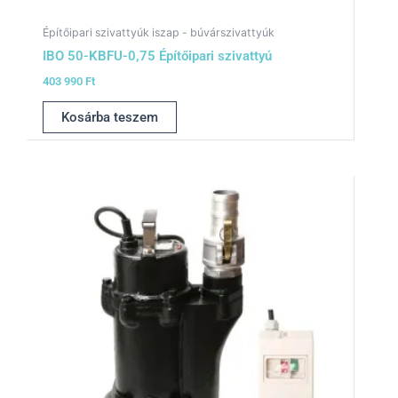
Építőipari szivattyúk iszap - búvárszivattyúk
IBO 50-KBFU-0,75 Építőipari szivattyú
403 990
Ft
Kosárba teszem