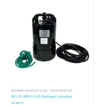
Építőipari szivattyúk iszap - búvárszivattyúk
IBO 25-KBFU-0,45 Építőipari szivattyú
99 980
Ft