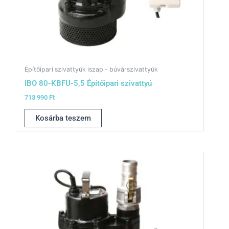
Építőipari szivattyúk iszap - búvárszivattyúk
IBO 80-KBFU-5,5 Építőipari szivattyú
713 990
Ft
Kosárba teszem