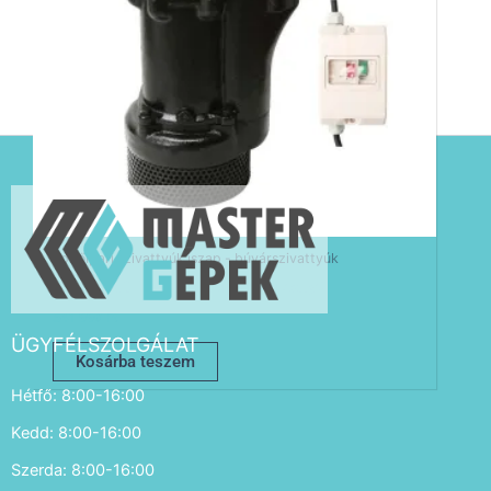
Építőipari szivattyúk iszap - búvárszivattyúk
IBO 80-KBFU-3,7 Építőipari szivattyú
541 990
Ft
ÜGYFÉLSZOLGÁLAT
Kosárba teszem
Hétfő: 8:00-16:00
Kedd: 8:00-16:00
Szerda: 8:00-16:00