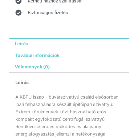
Kérheti házhoz szállítással
Biztonságos fizetés
Leírás
További információk
Vélemények (0)
Leírás
A KBFU iszap – búvárszivattyú család elsősorban
ipari felhasználásra készült építőipari szivattyú.
Extrém körülmények közt használható erős
kompakt egyfokozatú centrifugál szivattyú.
Rendkívül csendes működés és alacsony
energiafogyasztás jellemzi a hatékonysága