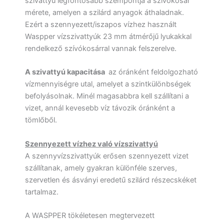
szivattyú legfontosabb szempontja a szívókosár
mérete, amelyen a szilárd anyagok áthaladnak.
Ezért a szennyezett/iszapos vízhez használt
Waspper vízszivattyúk 23 mm átmérőjű lyukakkal
rendelkező szívókosárral vannak felszerelve.
A szivattyú kapacitása
az óránként feldolgozható
vízmennyiségre utal, amelyet a szintkülönbségek
befolyásolnak. Minél magasabbra kell szállítani a
vizet, annál kevesebb víz távozik óránként a
tömlőből.
Szennyezett vízhez való vízszivattyú
A szennyvízszivattyúk erősen szennyezett vizet
szállítanak, amely gyakran különféle szerves,
szervetlen és ásványi eredetű szilárd részecskéket
tartalmaz.
A WASPPER tökéletesen megtervezett