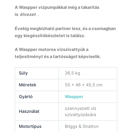
A Waspper vízpumpákkal még a takarítás
is
élvezet
.
Évekig megbízható partner lesz, és a csomagban
egy kiegészítőkészletet is találsz.
A Waspper motoros vízszivattyúk a
teljesítményt és a tartósságot képviselik.
Súly
36,5 kg
Méretek
55 × 46 × 45,5 cm
Gyártó
Waspper
szennyezett víz
Használat
szivattyúzására
Motortípus
Briggs & Stratton