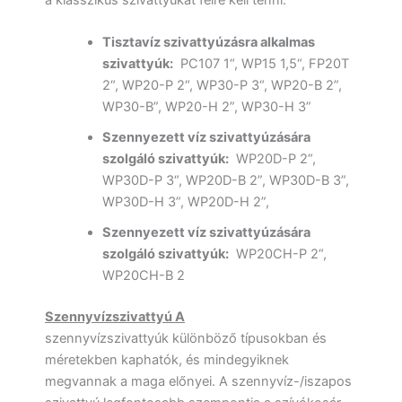
Tisztavíz szivattyúzásra alkalmas
szivattyúk:
PC107 1“, WP15 1,5“, FP20T
2“, WP20-P 2“, WP30-P 3“, WP20-B 2”,
WP30-B”, WP20-H 2”, WP30-H 3”
Szennyezett víz szivattyúzására
szolgáló szivattyúk:
WP20D-P 2“,
WP30D-P 3“, WP20D-B 2”, WP30D-B 3”,
WP30D-H 3”, WP20D-H 2”,
Szennyezett víz szivattyúzására
szolgáló szivattyúk:
WP20CH-P 2“,
WP20CH-B 2
Szennyvízszivattyú A
szennyvízszivattyúk különböző típusokban és
méretekben kaphatók, és mindegyiknek
megvannak a maga előnyei.
A szennyvíz-/iszapos