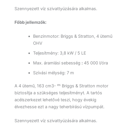
Szennyezett víz szivattyúzására alkalmas.
Főbb jellemzők:
Benzinmotor: Briggs & Stratton, 4 ütemű
OHV
Teljesítmény: 3,8 kW / 5 LE
Max. áramlási sebesség
:
45 000 l/óra
Szívási mélység: 7 m
es
A 4 ütemű, 163 cm3-
Briggs & Stratton motor
biztosítja a szükséges teljesítményt. A tartós
acélszerkezet lehetővé teszi, hogy évekig
élvezhesse ezt a nagy teherbírású vízpumpát.
Szennyezett víz szivattyúzására alkalmas.