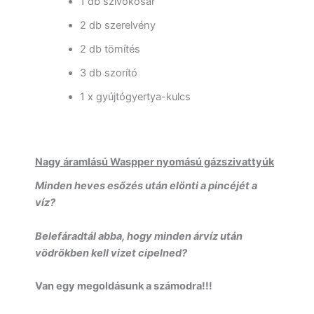
1 db szívókosár
2 db szerelvény
2 db tömítés
3 db szorító
1 x gyújtógyertya-kulcs
Nagy áramlású Waspper nyomású gázszivattyúk
Minden heves esőzés után elönti a pincéjét a
víz?
Belefáradtál abba, hogy minden árvíz után
vödrökben kell vizet cipelned?
Van egy megoldásunk a számodra!!!