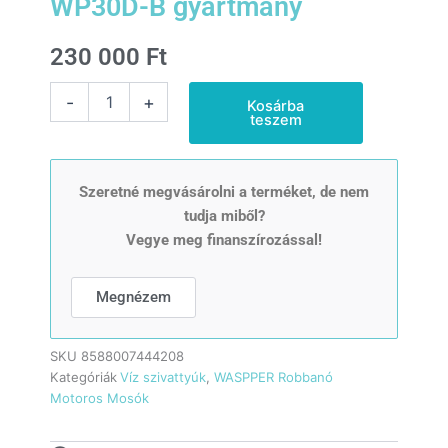
WP30D-B gyártmány
230 000
Ft
Briggs
-
+
Kosárba
&
teszem
Stratton
motoros
szennyvízszivattyú,
25
Szeretné megvásárolni a terméket, de nem
m
tudja miből?
vízemelés,
Vegye meg finanszírozással!
nagy
teherbírású,
benzinmotor,
Megnézem
WASPPER
WP30D-
B
SKU
8588007444208
gyártmány
Kategóriák
Víz szivattyúk
,
WASPPER Robbanó
mennyiség
Motoros Mosók