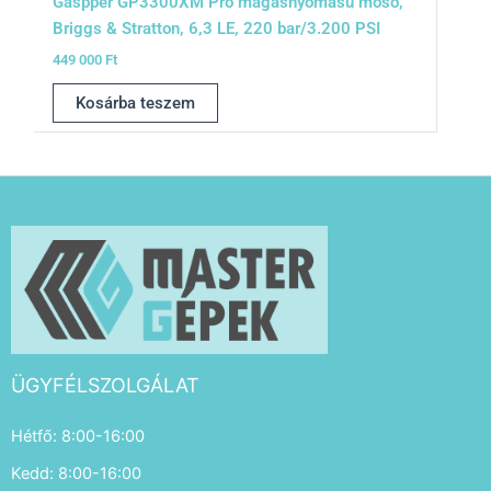
Gaspper GP3300XM Pro magasnyomású mosó,
Briggs & Stratton, 6,3 LE, 220 bar/3.200 PSI
449 000
Ft
Kosárba teszem
ÜGYFÉLSZOLGÁLAT
Hétfő: 8:00-16:00
Kedd: 8:00-16:00