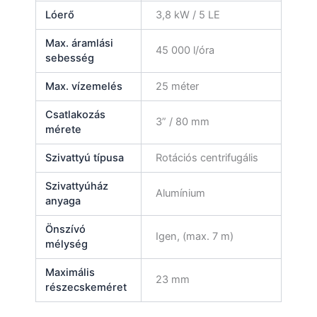
Lóerő
3,8 kW / 5 LE
Max. áramlási
45 000 l/óra
sebesség
Max. vízemelés
25 méter
Csatlakozás
3” / 80 mm
mérete
Szivattyú típusa
Rotációs centrifugális
Szivattyúház
Alumínium
anyaga
Önszívó
Igen, (max. 7 m)
mélység
Maximális
23 mm
részecskeméret