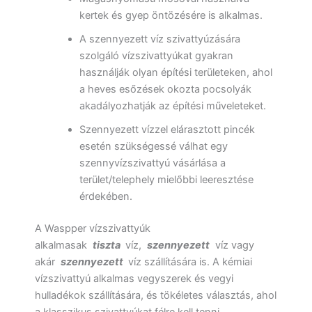
kertek és gyep öntözésére is alkalmas.
A szennyezett víz szivattyúzására
szolgáló vízszivattyúkat gyakran
használják olyan építési területeken, ahol
a heves esőzések okozta pocsolyák
akadályozhatják az építési műveleteket.
Szennyezett vízzel elárasztott pincék
esetén szükségessé válhat egy
szennyvízszivattyú vásárlása a
terület/telephely mielőbbi leeresztése
érdekében.
A Waspper vízszivattyúk
alkalmasak
tiszta
víz,
szennyezett
víz vagy
akár
szennyezett
víz szállítására is. A kémiai
vízszivattyú alkalmas vegyszerek és vegyi
hulladékok szállítására, és tökéletes választás, ahol
a klasszikus szivattyúkat félre kell tenni.