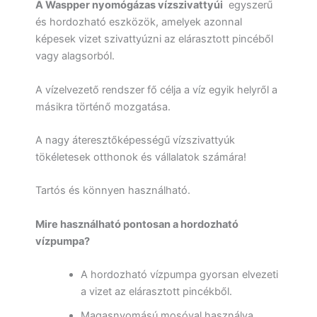
A Waspper nyomógázas vízszivattyúi
egyszerű
és hordozható eszközök, amelyek azonnal
képesek vizet szivattyúzni az elárasztott pincéből
vagy alagsorból.
A vízelvezető rendszer fő célja a víz egyik helyről a
másikra történő mozgatása.
A nagy áteresztőképességű vízszivattyúk
tökéletesek otthonok és vállalatok számára!
Tartós és könnyen használható.
Mire használható pontosan a hordozható
vízpumpa?
A hordozható vízpumpa gyorsan elvezeti
a vizet az elárasztott pincékből.
Magasnyomású mosóval használva