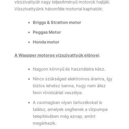
vízszivattyúit nagy teljesítményű motorok hajtják.
Vízszivattyúink háromféle motorral kaphatók:
Briggs & Stratton motor
Peggas Motor
Honda motor
A Waspper motoros vízszivattyúk előnyei
Nagyon könnyű és használatra kész.
Nincs szükséged elektromos áramra, így
biztos lehetsz benne, hogy nem állsz
fenn rövidzárlat veszélye.
A csomagban olyan tartozékokat is
találsz, amelyek segítenek a vízpumpa
telepítésében még aznap, amint
megérkezik.