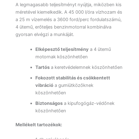
A legmagasabb teljesítményt nyújtja, miközben kis
méretével kiemelkedik. A 45 000 l/óra vízhozam és
a 25 m vízemelés a 3600 ford/perc fordulatszámú,
4 ütemű, erőteljes benzinmotorral kombinálva
gyorsan elvégzi a munkáját.
Elképesztő teljesítmény
a 4 ütemű
motornak köszönhetően
Tartós
a keretvédelemnek köszönhetően
Fokozott stabilitás és csökkentett
vibráció
a gumiütközőknek
köszönhetően
Biztonságos
a kipufogógáz-védőnek
köszönhetően
Mellékelt tartozékok: