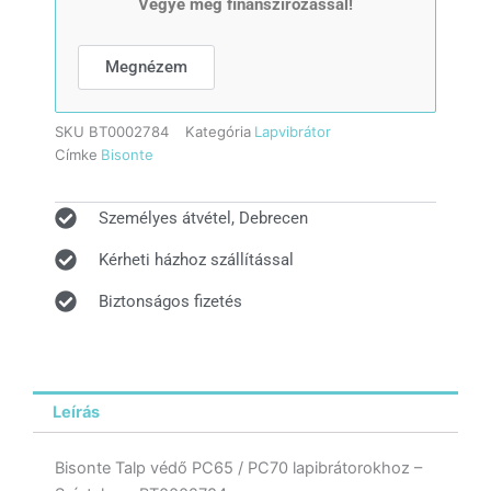
Vegye meg finanszírozással!
Színtelen
gumitalp
mennyiség
Megnézem
SKU
BT0002784
Kategória
Lapvibrátor
Címke
Bisonte
Személyes átvétel, Debrecen
Kérheti házhoz szállítással
Biztonságos fizetés
Leírás
Bisonte Talp védő PC65 / PC70 lapibrátorokhoz –