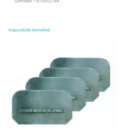
Színtelen – BT0002784
Kapcsolódó termékek