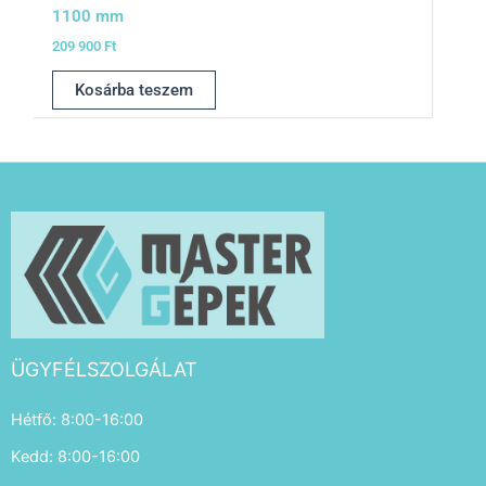
1100 mm
209 900
Ft
Kosárba teszem
ÜGYFÉLSZOLGÁLAT
Hétfő: 8:00-16:00
Kedd: 8:00-16:00