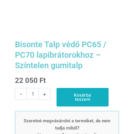
Bisonte Talp védő PC65 /
PC70 lapibrátorokhoz –
Színtelen gumitalp
22 050
Ft
Bisonte
-
+
Kosárba
Talp
teszem
védő
PC65
/
PC70
Szeretné megvásárolni a terméket, de nem
lapibrátorokhoz
tudja miből?
-